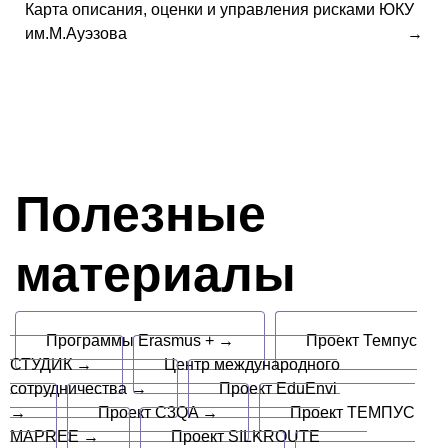
Карта описания, оценки и управления рисками ЮКУ
им.М.Ауэзова
Полезные
материалы
Программы Erasmus + →
Проект Темпус
СТУДИК →
Центр международного
сотрудничества →
Проект EduEnvi
→
Проект C3QA →
Проект ТЕМПУС
MAPREE →
Проект SILKROUTE