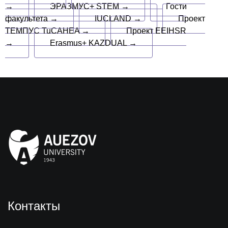
→
ЭРАЗМУС+ STEM →
Гости
факультета →
IUCLAND →
Проект
ТЕМПУС TuCAHEA →
Проект EEIHSR
→
Erasmus+ KAZDUAL →
Контакты