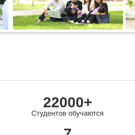
22000+
С
тудентов обучаются
7