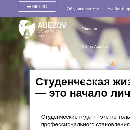
Вы здесь:
Главная
/
Студентам
/
Студенту
/
Студенческ
МЕНЮ
Об университете
Учебный п
Главная
Green Auezov
Поступающим
Студенческая жи
Выпускникам
— это начало ли
Интернационализация
Студенческие годы — это не толь
Быстрые ссылки
профессионального становления,