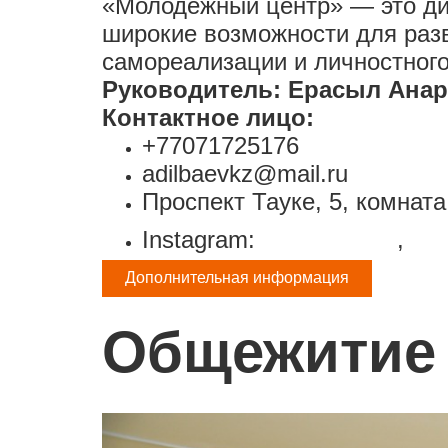
«Молодёжный центр» — это ди
широкие возможности для разв
самореализации и личностного
Руководитель:
Ерасыл Анар
Контактное лицо:
+77071725176
adilbaevkz@mail.ru
Проспект Тауке, 5, комната
Instagram:
@adilbaevkz
,
@ja
Дополнительная информация
Общежитие