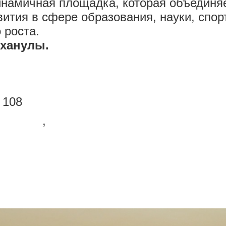
намичная площадка, которая объединяе
ития в сфере образования, науки, спорт
 роста.
ханулы.
 108
staroqu
,
@auezov_university