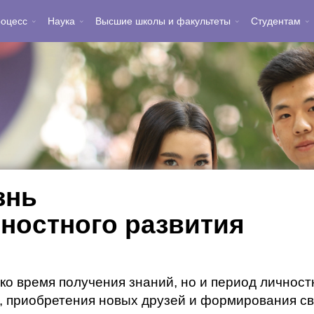
ая жизнь
роцесс
Наука
Высшие школы и факультеты
Студентам
знь
чностного развития
ко время получения знаний, но и период личност
 приобретения новых друзей и формирования св