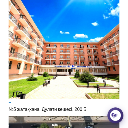
+
№5 жатақхана, Дулати көшесі, 200 Б