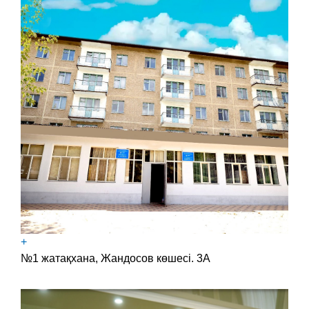
+
№1 жатақхана, Жандосов көшесі. 3А