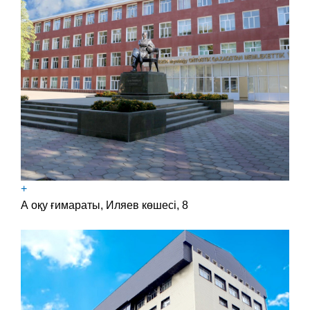
+
А оқу ғимараты, Иляев көшесі, 8​