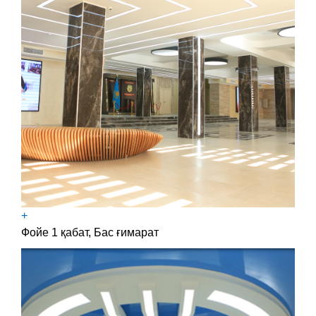
+
Фойе 1 қабат, Бас ғимарат