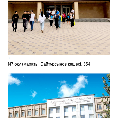
+
N7 оқу ғмараты, Байтұрсынов көшесі, 354