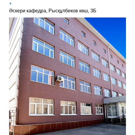
+
Әскери кафедра, Рысқұлбеков көш, 3Б