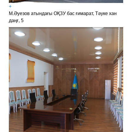
+
М.Әуезов атындағы ОҚЗУ бас ғимарат, Тәуке хан
даңғ, 5