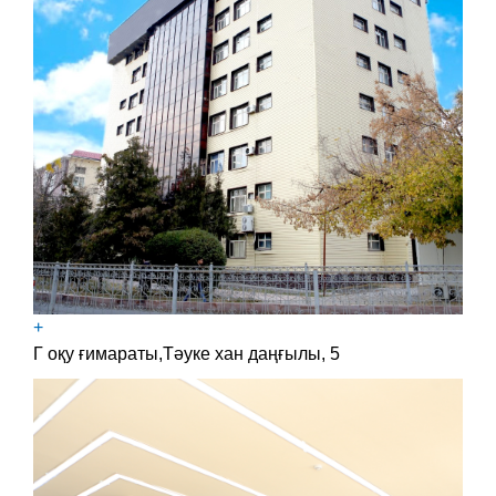
+
Г оқу ғимараты,Тәуке хан даңғылы, 5