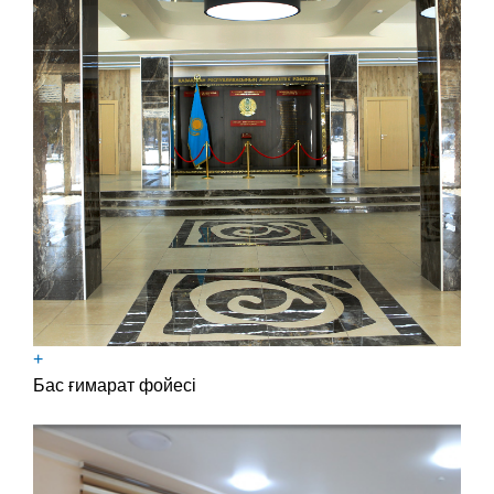
+
Бас ғимарат фойесі