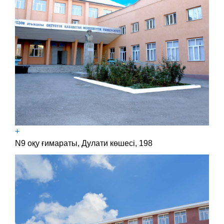
+
N9 оқу ғимараты, Дулати көшесі, 198​