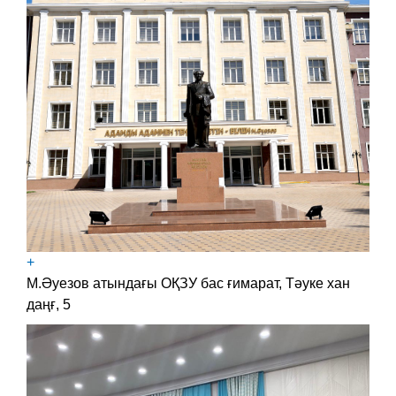
+
М.Әуезов атындағы ОҚЗУ бас ғимарат, Тәуке хан
даңғ, 5