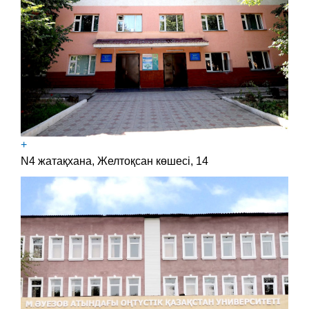
+
N4 жатақхана, Желтоқсан көшесі, 14