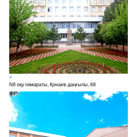
+
N8 оқу ғимараты, Қонаев даңғылы, 68