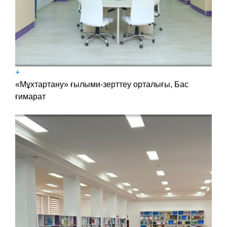
+
«Мұхтартану» ғылыми-зерттеу орталығы, Бас
ғимарат