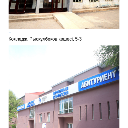
+
Колледж. Рысқұлбеков көшесі, 5-3