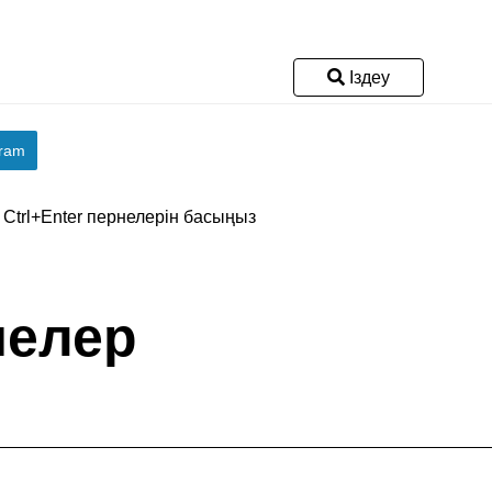
Іздеу
gram
, Ctrl+Enter пернелерін басыңыз
мелер