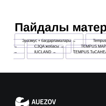
Пайдалы мате
Эразмус + бағдарламалары →
Tempu
→
C3QA жобасы →
TEMPUS MAP
→
IUCLAND →
TEMPUS TuCAHEA