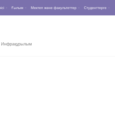
ісі
Ғылым
Мектеп және факультеттер
Студенттерге
Инфрақұрылым