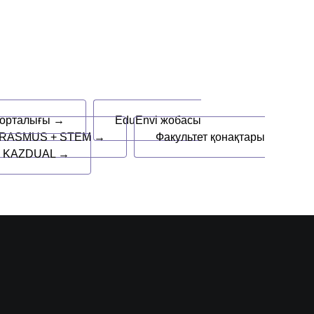
 орталығы →
EduEnvi жобасы
RASMUS + STEM →
Факультет қонақтары
+ KAZDUAL →