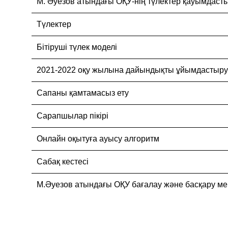
М. Әуезов атындағы ОҚУ-нің түлектер қауымдаст
Түлектер
Бітіруші түлек моделі
2021-2022 оқу жылына дайындықты ұйымдастыру
Сапаны қамтамасыз ету
Сарапшылар пікірі
Онлайн оқытуға ауысу алгоритм
Сабақ кестесі
М.Әуезов атындағы ОҚУ бағалау және басқару ме