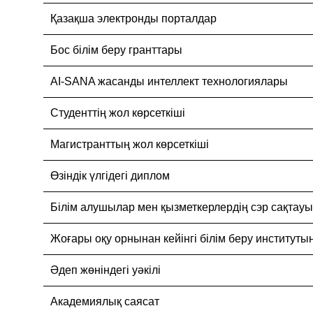
Қазақша электронды порталдар
Бос білім беру гранттары
AI-SANA жасанды интеллект технологиялары
Студенттің жол көрсеткіші
Магистранттың жол көрсеткіші
Өзіндік үлгідегі диплом
Білім алушылар мен қызметкерлердің сэр сақтау
Жоғары оқу орнынан кейінгі білім беру институты
Әдеп жөніндегі уәкілі
Академиялық саясат