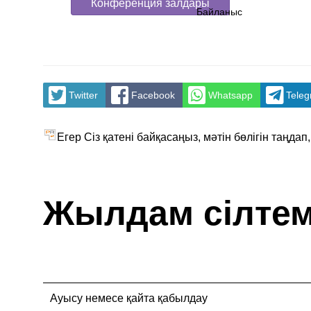
Конференция залдары
Байланыс
Twitter
Facebook
Whatsapp
Tele
Егер Сіз қатені байқасаңыз, мәтін бөлігін таңдап
Жылдам сілте
Ауысу немесе қайта қабылдау