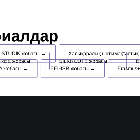
риалдар
s STUDIK жобасы →
Халықаралық ынтымақтастық
REE жобасы →
SILKROUTE жобасы →
E
 жобасы →
EEIHSR жобасы →
Erasmus