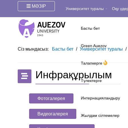
МӘЗІР
Университет туралы
Оқу үдер
Басты бет
Green Auezov
Сіз мындасыз:
Басты бет
/
Университет туралы
/
Талапкерге
Инфрақұрылым
Түлектерге
Интернацияландыру
Фотогалерея
Видеогалерея
Жылдам сілтемелер