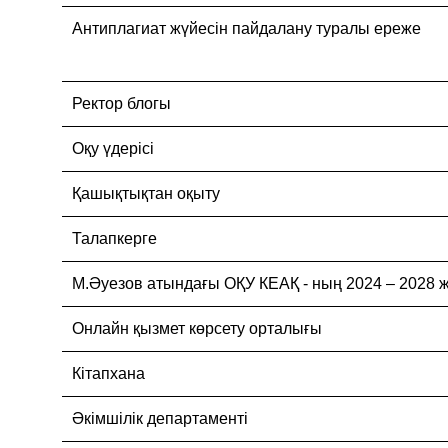
Антиплагиат жүйесін пайдалану туралы ереже
Ректор блогы
Оқу үдерісі
Қашықтықтан оқыту
Талапкерге
М.Әуезов атындағы ОҚУ КЕАҚ - ның 2024 – 20
Онлайн қызмет көрсету орталығы
Кітапхана
Әкімшілік департаменті