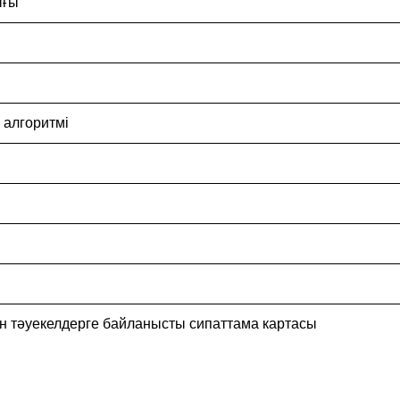
ығы
 алгоритмі
н тәуекелдерге байланысты сипаттама картасы