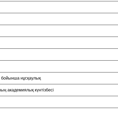
ы бойынша нұсқаулық
ның академиялық күнтізбесі