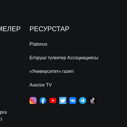
МЕЛЕР
РЕСУРСТАР
Platonus
Бітіруші түлектер Ассоциациясы
«Университет» газеті
Auezov TV
рға
і