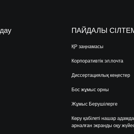
дау
ПАЙДАЛЫ СІЛТЕ
ҚР заңнамасы
Корпоративтік эл.почта
Диссертациялық кеңестер
Бос жұмыс орны
Жұмыс Берушілерге
Көру қабілеті нашар адамда
арналған экранды оқу жүйес