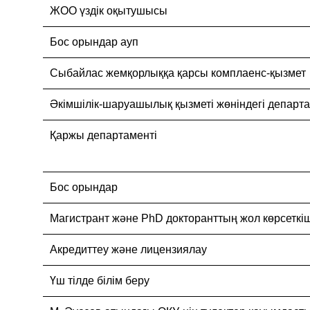
ЖОО үздік оқытушысы
Бос орындар ауп
Cыбайлас жемқорлыққа қарсы комплаенс-қызмет
Әкімшілік-шаруашылық қызметі жөніндегі департ
Қаржы департаменті
Бос орындар
Магистрант және PhD докторанттың жол көрсеткіш
Акредиттеу және лицензиялау
Үш тілде білім беру