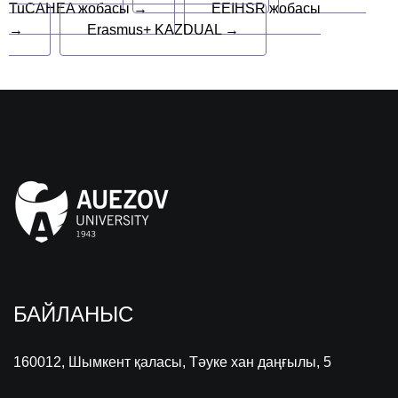
TuCAHEA жобасы →
EEIHSR жобасы
→
Erasmus+ KAZDUAL →
БАЙЛАНЫС
160012, Шымкент қаласы, Тәуке хан даңғылы, 5