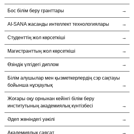
Бос білім беру гранттары
AI-SANA жасанды интеллект технологиялары
Студенттің жол көрсеткіші
Магистранттың жол көрсеткіші
Өзіндік үлгідегі диплом
Білім алушылар мен қызметкерлердің сэр сақтауы
бойынша нұсқаулық
Жоғары оқу орнынан кейінгі білім беру
институтының академиялық күнтізбесі
Әдеп жөніндегі уәкілі
Академиялық саясат