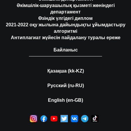
Әкімшілік-шаруашылық қызметі жөніндегі
департамент
Өзіндік үлгідегі диплом
2021-2022 оқу жылына дайындықты ұйымдастыру
алгоритмі
Антиплагиат жүйесін пайдалану туралы ереже
Байланыс
Қазақша (kk-KZ)
Русский (ru-RU)
English (en-GB)