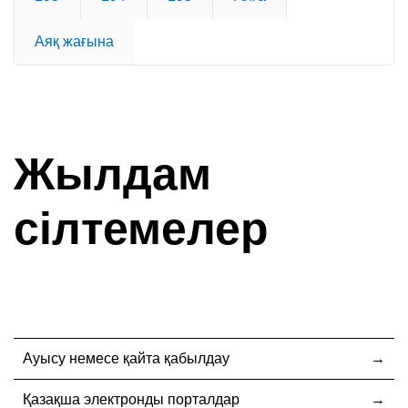
Аяқ жағына
Жылдам
сілтемелер
Ауысу немесе қайта қабылдау
Қазақша электронды порталдар