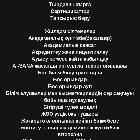
Тыңдаушыларға
Сертификаттар
Тапсырыс беру
Жылдам сілтемелер
Академиялық күнтізбе(бакалавр)
Академиялық саясат
Акредиттеу және лицензиялау
Ауысу немесе қайта қабылдау
AI-SANA жасанды интеллект технологиялары
Бос білім беру гранттары
Бос орындар
Бос орындар ауп
Білім алушылар мен қызметкерлердің сэр сақтауы
бойынша нұсқаулық
Бітіруші түлек моделі
ЖОО үздік оқытушысы
Жоғары оқу орнынан кейінгі білім беру
институтының академиялық күнтізбесі
Кітапхана