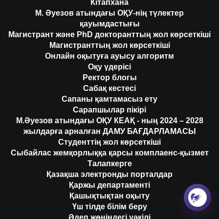
Кітапхана
М. Әуезов атындағы ОҚУ-нің түлектер
қауымдастығы
Магистрант және PhD докторанттың жол көрсеткіші
Магистранттың жол көрсеткіші
Онлайн оқытуға ауысу алгоритм
Оқу үдерісі
Ректор блогы
Сабақ кестесі
Сапаны қамтамасыз ету
Сарапшылар пікірі
М.Әуезов атындағы ОҚУ КЕАҚ - ның 2024 – 2028
жылдарға арналған ДАМУ БАҒДАРЛАМАСЫ
Студенттің жол көрсеткіші
Сыбайлас жемқорлыққа қарсы комплаенс-қызмет
Талапкерге
Қазақша электронды порталдар
Қаржы департаменті
Қашықтықтан оқыту
Үш тілде білім беру
Әдеп жөніндегі уәкілі