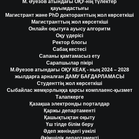
М. Әуезов атындағы ОҚУ-нің түлектер
қауымдастығы
Магистрант және PhD докторанттың жол көрсеткіші
Магистранттың жол көрсеткіші
Онлайн оқытуға ауысу алгоритм
Оқу үдерісі
Ректор блогы
Сабақ кестесі
Сапаны қамтамасыз ету
Сарапшылар пікірі
М.Әуезов атындағы ОҚУ КЕАҚ - ның 2024 – 2028
жылдарға арналған ДАМУ БАҒДАРЛАМАСЫ
Студенттің жол көрсеткіші
Сыбайлас жемқорлыққа қарсы комплаенс-қызмет
Талапкерге
Қазақша электронды порталдар
Қаржы департаменті
Қашықтықтан оқыту
Үш тілде білім беру
Әдеп жөніндегі уәкілі
Әкімшілік департаменті