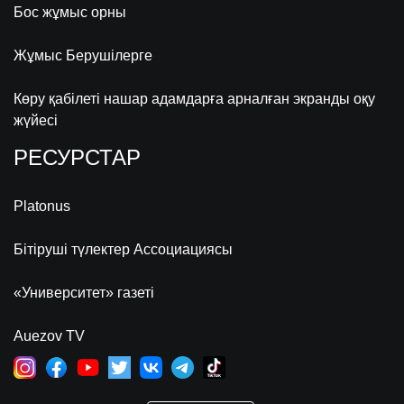
Бос жұмыс орны
Жұмыс Берушілерге
Көру қабілеті нашар адамдарға арналған экранды оқу
жүйесі
РЕСУРСТАР
Platonus
Бітіруші түлектер Ассоциациясы
«Университет» газеті
Auezov TV