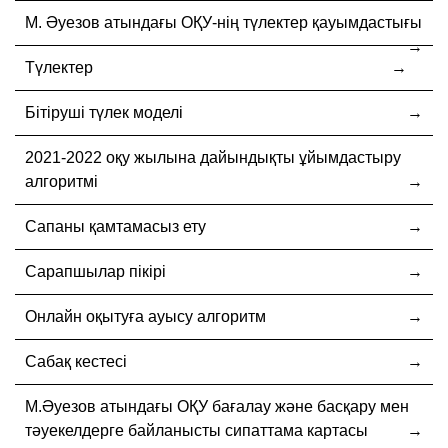
М. Әуезов атындағы ОҚУ-нің түлектер қауымдастығы
Түлектер
Бітіруші түлек моделі
2021-2022 оқу жылына дайындықты ұйымдастыру
алгоритмі
Сапаны қамтамасыз ету
Сарапшылар пікірі
Онлайн оқытуға ауысу алгоритм
Сабақ кестесі
М.Әуезов атындағы ОҚУ бағалау және басқару мен
тәуекелдерге байланысты сипаттама картасы