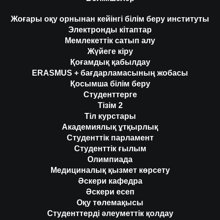
Жоғары оқу орнынан кейінгі білім беру институты
Электронды кітаптар
Мемлекеттік сатып алу
Жүйеге кіру
Қоғамдық қабылдау
ERASMUS + бағдарламасының жобасы
Қосымша білім беру
Студенттерге
Тізім 2
Тіл курстары
Академиялық ұтқырлық
Студенттік парламент
Студенттік ғылым
Олимпиада
Медициналық қызмет көрсету
Әскери кафедра
Әскери есеп
Оқу төлемақысы
Студенттерді әлеуметтік қолдау