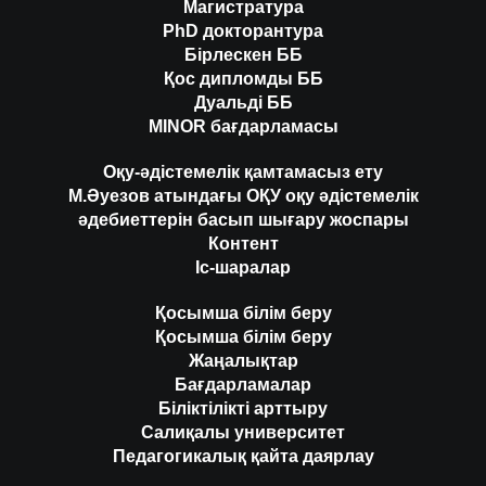
Магистратура
PhD докторантура
Бірлескен ББ
Қос дипломды ББ
Дуальді ББ
MINOR бағдарламасы
Оқу-әдістемелік қамтамасыз ету
М.Әуезов атындағы ОҚУ оқу әдістемелік
әдебиеттерін басып шығару жоспары
Контент
Іс-шаралар
Қосымша білім беру
Қосымша білім беру
Жаңалықтар
Бағдарламалар
Біліктілікті арттыру
Салиқалы университет
Педагогикалық қайта даярлау