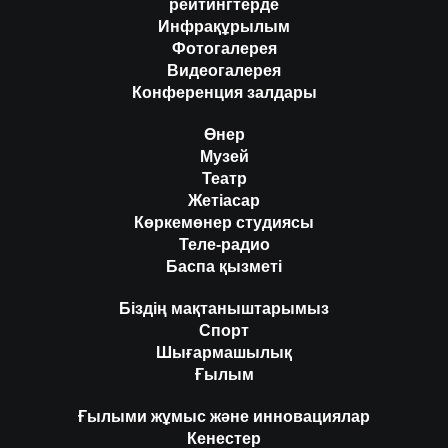
рейтингтерде
Инфрақұрылым
Фотогалерея
Видеогалерея
Конференция залдары
Өнер
Музей
Театр
Жетіасар
Көркемөнер студиясы
Теле-радио
Баспа қызметі
Біздің мақтаныштарымыз
Спорт
Шығармашылық
Ғылым
Ғылыми жұмыс және инновациялар
Кенестер