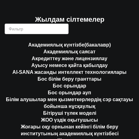
Жылдам сілтемелер
Академиялық күнтізбе(бакалавр)
Академиялық саясат
Акредиттеу және лицензиялау
Ауысу немесе қайта қабылдау
AI-SANA жасанды интеллект технологиялары
Бос білім беру гранттары
Бос орындар
Бос орындар ауп
Білім алушылар мен қызметкерлердің сэр сақтауы
бойынша нұсқаулық
Бітіруші түлек моделі
ЖОО үздік оқытушысы
Жоғары оқу орнынан кейінгі білім беру
институтының академиялық күнтізбесі