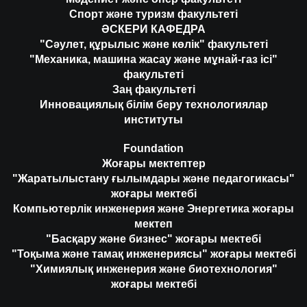
Спорт және туризм факультеті
ӘСКЕРИ КАФЕДРА
"Сәулет, құрылыс және көлік" факультеті
"Механика, машина жасау және мұнай-газ ісі"
факультеті
Заң факультеті
Инновациялық білім беру технологиялар
институты
Foundation
Жоғары мектептер
"Жаратылыстану ғылымдары және педагогикасы"
жоғары мектебі
Компьютерлік инженерия және Энергетика жоғары
мектеп
"Басқару және бизнес" жоғары мектебі
"Тоқыма және тамақ инженериясы" жоғары мектебі
"Химиялық инженерия және биотехнология"
жоғары мектебі