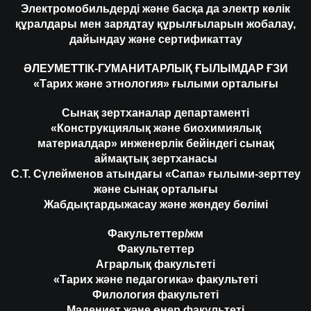
Электромобильдерді және басқа да электр көлік
құралдары мен зарядтау құрылғыларын жобалау,
дайындау және сертификаттау
ӘЛЕУМЕТТІК-ГУМАНИТАРЛЫҚ ҒЫЛЫМДАР ҒЗИ
«Тарих және этнология» ғылыми орталығы
Сынақ зертханалар департаменті
«Конструкциялық және биохимиялық
материалдар» инженерлік бейіндегі сынақ
аймақтық зертханасы
С.Т. Сүлейменов атындағы «Сапа» ғылыми-зерттеу
және сынақ орталығы
Жабдықтардыжасау және жөндеу бөлімі
Факультеттер/жм
Факультеттер
Аграрлық факультеті
«Тарих және педагогика» факультеті
Филология факультеті
Мәдениет және өнер факультеті