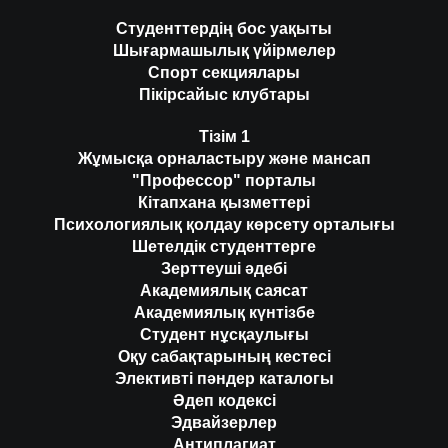
Студенттердің бос уақыты
Шығармашылық үйірмелер
Спорт секциялары
Пікірсайыс клубтары
Тізім 1
Жұмысқа орналастыру және мансап
"Профессор" порталы
Кітапхана қызметтері
Психологиялық қолдау көрсету орталығы
Шетелдік студенттерге
Зерттеуші әдебі
Академиялық саясат
Академиялық күнтізбе
Студент нұсқаулығы
Оқу сабақтарының кестесі
Элективті пәндер каталогы
Әдеп кодексі
Эдвайзерлер
Антиплагиат