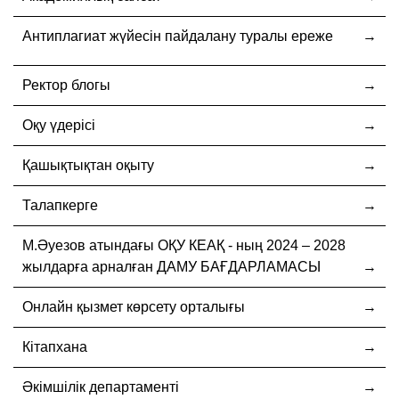
Антиплагиат жүйесін пайдалану туралы ереже
Ректор блогы
Оқу үдерісі
Қашықтықтан оқыту
Талапкерге
М.Әуезов атындағы ОҚУ КЕАҚ - ның 2024 – 2028
жылдарға арналған ДАМУ БАҒДАРЛАМАСЫ
Онлайн қызмет көрсету орталығы
Кітапхана
Әкімшілік департаменті