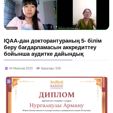
IQAA-дан докторантураның 5- білім
беру бағдарламасын аккредиттеу
бойынша аудитке дайындық
04 Маусым 2020
Қаралды: 638