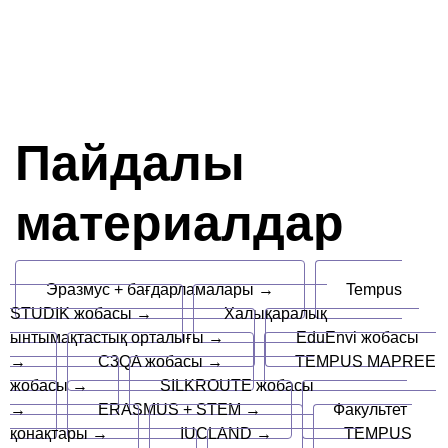
Пайдалы
материалдар
Эразмус + бағдарламалары →
Tempus
STUDIK жобасы →
Халықаралық
ынтымақтастық орталығы →
EduEnvi жобасы
→
C3QA жобасы →
TEMPUS MAPREE
жобасы →
SILKROUTE жобасы
→
ERASMUS + STEM →
Факультет
қонақтары →
IUCLAND →
TEMPUS