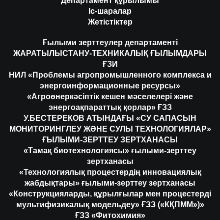
Департамент құрылымы
Іс-шаралар
Жетістіктер
Ғылыми зерттеулер департаменті
ЖАРАТЫЛЫСТАНУ-ТЕХНИКАЛЫҚ ҒЫЛЫМДАРЫ
ҒЗИ
НИЛ «Проблемы агропромышленного комплекса и
энергоинформационные ресурсы»
«Агроөнеркәсіптік кешен мәселелері және
энергоақпараттық қорлар» ҒЗЗ
У.БЕСТЕРЕКОВ АТЫНДАҒЫ «СУ САПАСЫН
МОНИТОРИНГЛЕУ ЖӘНЕ СУЛЫ ТЕХНОЛОГИЯЛАР»
ҒЫЛЫМИ-ЗЕРТТЕУ ЗЕРТХАНАСЫ
«Тамақ биотехнологиясы» ғылыми-зерттеу
зертханасы
«Технологиялық процестердің инновациялық
жабдықтары» ғылыми-зерттеу зертханасы
«Конструкцияларды, құрылғылар мен процестерді
мультифизикалық модельдеу» ҒЗЗ («КҚПММ»)»
ҒЗЗ «Фитохимия»