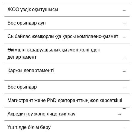
ЖОО үздік оқытушысы
Бос орындар ауп
Cыбайлас жемқорлыққа қарсы комплаенс-қызмет
Әкімшілік-шаруашылық қызметі жөніндегі
департамент
Қаржы департаменті
Бос орындар
Магистрант және PhD докторанттың жол көрсеткіші
Акредиттеу және лицензиялау
Үш тілде білім беру