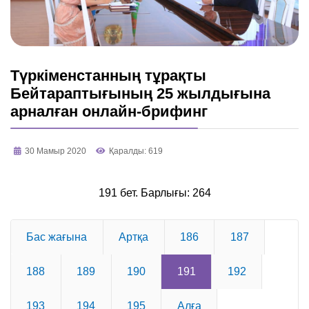
Түркіменстанның тұрақты
Бейтараптығының 25 жылдығына
арналған онлайн-брифинг
30 Мамыр 2020
Қаралды: 619
191 бет. Барлығы: 264
Бас жағына
Артқа
186
187
188
189
190
191
192
193
194
195
Алға