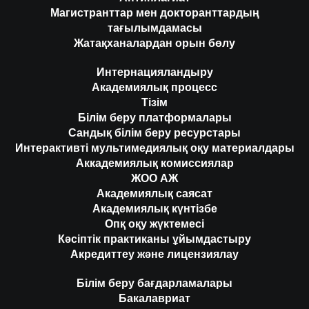
Магистранттар мен докторанттардың
тағылымдамасы
Жатақханалардан орын бөлу
Интернацияландыру
Академиялық процесс
Тізім
Білім беру платформалары
Сандық білім беру ресурстары
Интерактивті мультимедиялық оқу материалдары
Аккадемиялық комиссиялар
ЖОО АЖ
Академиялық саясат
Академиялық күнтізбе
Опқ оқу жүктемесі
Кәсіптік практиканы ұйымдастыру
Акредиттеу және лицензиялау
Білім беру бағдарламалары
Бакалавриат