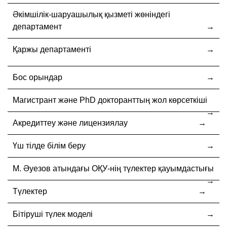
Әкімшілік-шаруашылық қызметі жөніндегі
департамент
Қаржы департаменті
Бос орындар
Магистрант және PhD докторанттың жол көрсеткіші
Акредиттеу және лицензиялау
Үш тілде білім беру
М. Әуезов атындағы ОҚУ-нің түлектер қауымдастығы
Түлектер
Бітіруші түлек моделі