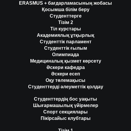
ERASMUS + бағдарламасының жобасы
Қосымша білім беру
Студенттерге
Тізім 2
Тіл курстары
Академиялық ұтқырлық
Студенттік парламент
Студенттік ғылым
Олимпиада
Медициналық қызмет көрсету
Әскери кафедра
Әскери есеп
Оқу төлемақысы
Студенттерді әлеуметтік қолдау
Студенттердің бос уақыты
Шығармашылық үйірмелер
Спорт секциялары
Пікірсайыс клубтары
Тізім 1