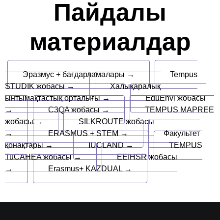
Пайдалы
материалдар
Эразмус + бағдарламалары →
Tempus
STUDIK жобасы →
Халықаралық
ынтымақтастық орталығы →
EduEnvi жобасы
→
C3QA жобасы →
TEMPUS MAPREE
жобасы →
SILKROUTE жобасы
→
ERASMUS + STEM →
Факультет
қонақтары →
IUCLAND →
TEMPUS
TuCAHEA жобасы →
EEIHSR жобасы
→
Erasmus+ KAZDUAL →