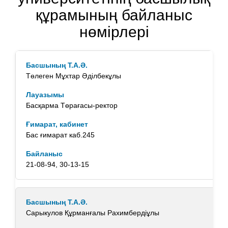
құрамының байланыс
нөмірлері
Төлеген Мұхтар Әділбекұлы
Басқарма Төрағасы-ректор
Бас ғимарат каб.245
21-08-94, 30-13-15
Сарыкулов Құрманғалы Рахимбердіұлы