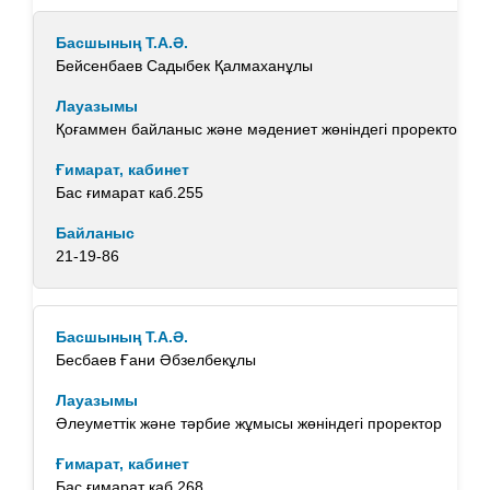
Бейсенбаев Садыбек Қалмаханұлы
Қоғаммен байланыс және мәдениет жөніндегі проректор
Бас ғимарат каб.255
21-19-86
Бесбаев Ғани Әбзелбекұлы
Әлеуметтік және тәрбие жұмысы жөніндегі проректор
Бас ғимарат каб.268