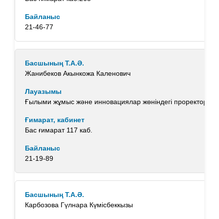
21-46-77
Жанибеков Акынкожа Каленович
Ғылыми жұмыс және инновациялар жөніндегі проректор
Бас ғимарат 117 каб.
21-19-89
Карбозова Гүлнара Күмісбеккызы