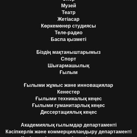
Музей
Театр
Жетіасар
Көркемөнер студиясы
Теле-радио
Баспа қызметі
Біздің мақтаныштарымыз
Спорт
Шығармашылық
Ғылым
Ғылыми жұмыс және инновациялар
Кенестер
Ғылыми техникалық кеңес
Ғылыми гуманитарлық кеңес
Диссертациялық кеңес
Академиялық ғылымдар департаменті
Кәсіпкерлік және коммерцияландыру департаменті