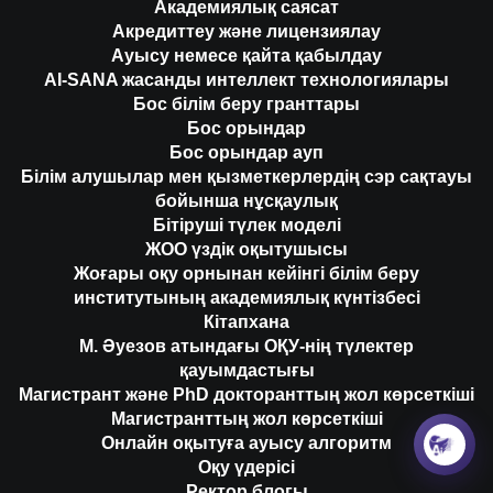
Академиялық саясат
Акредиттеу және лицензиялау
Ауысу немесе қайта қабылдау
AI-SANA жасанды интеллект технологиялары
Бос білім беру гранттары
Бос орындар
Бос орындар ауп
Білім алушылар мен қызметкерлердің сэр сақтауы
бойынша нұсқаулық
Бітіруші түлек моделі
ЖОО үздік оқытушысы
Жоғары оқу орнынан кейінгі білім беру
институтының академиялық күнтізбесі
Кітапхана
М. Әуезов атындағы ОҚУ-нің түлектер
қауымдастығы
Магистрант және PhD докторанттың жол көрсеткіші
Магистранттың жол көрсеткіші
Онлайн оқытуға ауысу алгоритм
Оқу үдерісі
Ректор блогы