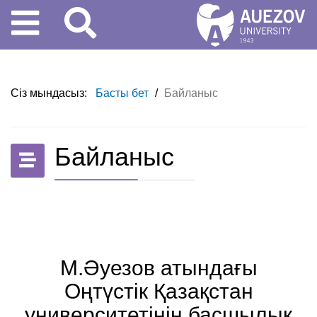
Сіз мындасыз:
Басты бет
/
Байланыс
Байланыс
М.Әуезов атындағы
Оңтүстік Қазақстан
университетінің басшылық