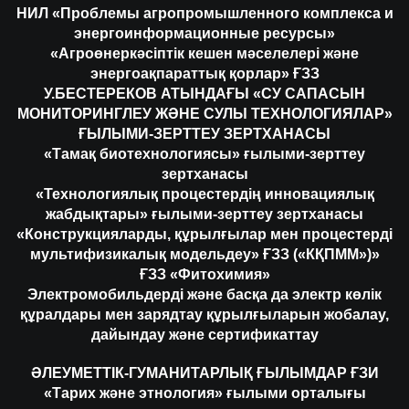
НИЛ «Проблемы агропромышленного комплекса и
энергоинформационные ресурсы»
«Агроөнеркәсіптік кешен мәселелері және
энергоақпараттық қорлар» ҒЗЗ
У.БЕСТЕРЕКОВ АТЫНДАҒЫ «СУ САПАСЫН
МОНИТОРИНГЛЕУ ЖӘНЕ СУЛЫ ТЕХНОЛОГИЯЛАР»
ҒЫЛЫМИ-ЗЕРТТЕУ ЗЕРТХАНАСЫ
«Тамақ биотехнологиясы» ғылыми-зерттеу
зертханасы
«Технологиялық процестердің инновациялық
жабдықтары» ғылыми-зерттеу зертханасы
«Конструкцияларды, құрылғылар мен процестерді
мультифизикалық модельдеу» ҒЗЗ («КҚПММ»)»
ҒЗЗ «Фитохимия»
Электромобильдерді және басқа да электр көлік
құралдары мен зарядтау құрылғыларын жобалау,
дайындау және сертификаттау
ӘЛЕУМЕТТІК-ГУМАНИТАРЛЫҚ ҒЫЛЫМДАР ҒЗИ
«Тарих және этнология» ғылыми орталығы