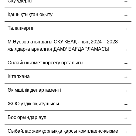
Оқу үдерісі
Қашықтықтан оқыту
Талапкерге
М.Әуезов атындағы ОҚУ КЕАҚ - ның 2024 – 2028
жылдарға арналған ДАМУ БАҒДАРЛАМАСЫ
Онлайн қызмет көрсету орталығы
Кітапхана
Әкімшілік департаменті
ЖОО үздік оқытушысы
Бос орындар ауп
Cыбайлас жемқорлыққа қарсы комплаенс-қызмет