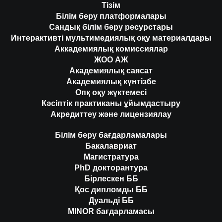
Тізім
Білім беру платформалары
Сандық білім беру ресурстары
Интерактивті мультимедиялық оқу материалдары
Аккадемиялық комиссиялар
ЖОО АЖ
Академиялық саясат
Академиялық күнтізбе
Опқ оқу жүктемесі
Кәсіптік практиканы ұйымдастыру
Акредиттеу және лицензиялау
Білім беру бағдарламалары
Бакалавриат
Магистратура
PhD докторантура
Бірлескен ББ
Қос дипломды ББ
Дуальді ББ
MINOR бағдарламасы