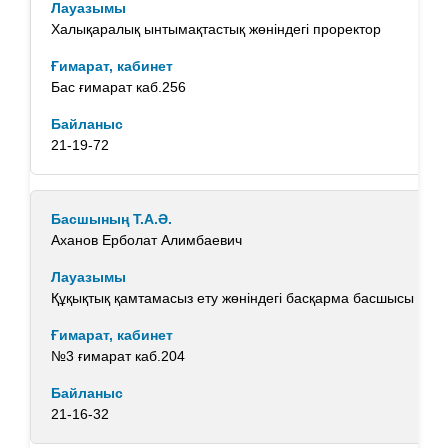
Халықаралық ынтымақтастық жөніндегі проректор
Бас ғимарат каб.256
21-19-72
Аханов Ерболат Алимбаевич
Құқықтық қамтамасыз ету жөніндегі басқарма басшысы
№3 ғимарат каб.204
21-16-32