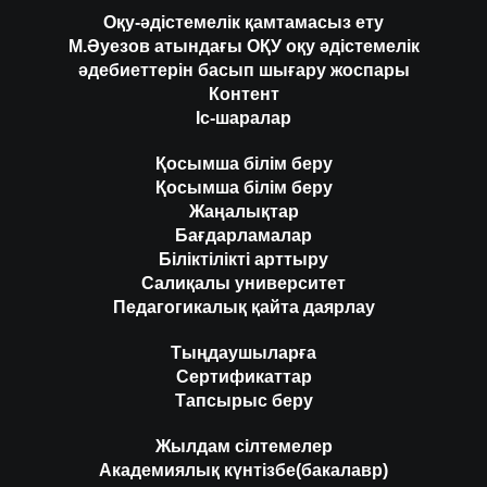
Оқу-әдістемелік қамтамасыз ету
М.Әуезов атындағы ОҚУ оқу әдістемелік
әдебиеттерін басып шығару жоспары
Контент
Іс-шаралар
Қосымша білім беру
Қосымша білім беру
Жаңалықтар
Бағдарламалар
Біліктілікті арттыру
Салиқалы университет
Педагогикалық қайта даярлау
Тыңдаушыларға
Сертификаттар
Тапсырыс беру
Жылдам сілтемелер
Академиялық күнтізбе(бакалавр)