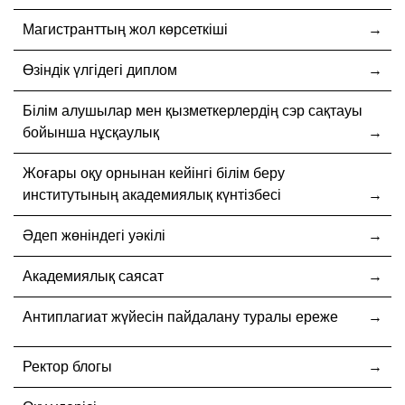
Магистранттың жол көрсеткіші
Өзіндік үлгідегі диплом
Білім алушылар мен қызметкерлердің сэр сақтауы
бойынша нұсқаулық
Жоғары оқу орнынан кейінгі білім беру
институтының академиялық күнтізбесі
Әдеп жөніндегі уәкілі
Академиялық саясат
Антиплагиат жүйесін пайдалану туралы ереже
Ректор блогы