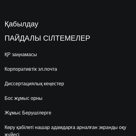
Қабылдау
ПАЙДАЛЫ СІЛТЕМЕЛЕР
ҚР заңнамасы
Корпоративтік эл.почта
Диссертациялық кеңестер
Бос жұмыс орны
Жұмыс Берушілерге
Көру қабілеті нашар адамдарға арналған экранды оқу
жүйесі