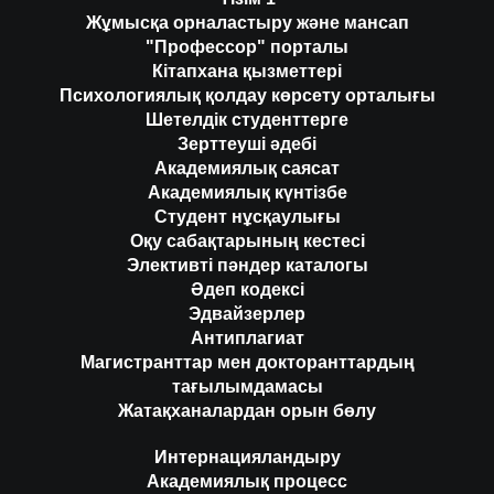
Жұмысқа орналастыру және мансап
"Профессор" порталы
Кітапхана қызметтері
Психологиялық қолдау көрсету орталығы
Шетелдік студенттерге
Зерттеуші әдебі
Академиялық саясат
Академиялық күнтізбе
Студент нұсқаулығы
Оқу сабақтарының кестесі
Элективті пәндер каталогы
Әдеп кодексі
Эдвайзерлер
Антиплагиат
Магистранттар мен докторанттардың
тағылымдамасы
Жатақханалардан орын бөлу
Интернацияландыру
Академиялық процесс