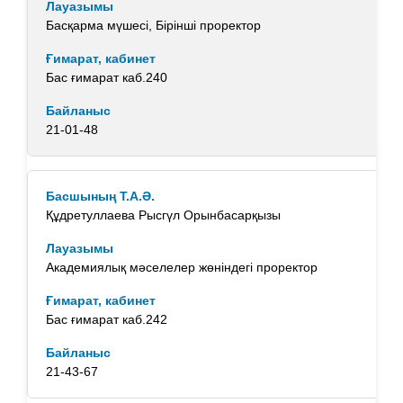
Басқарма мүшесі, Бірінші проректор
Бас ғимарат каб.240
21-01-48
Құдретуллаева Рысгүл Орынбасарқызы
Академиялық мәселелер жөніндегі проректор
Бас ғимарат каб.242
21-43-67