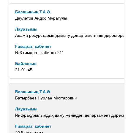
Дәулетов Айдос Мұратұлы
Адами ресурстарын дамыту департаментінің директоры
№3 ғимарат, кабинет 211
21-01-45
Батырбаев Нурлан Мухтарович
Инфрақұрылымдық даму жөніндегі департамент директоры
АХД ғимараты