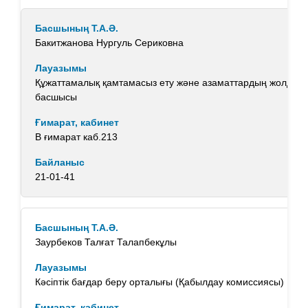
Бакитжанова Нургуль Сериковна
Құжаттамалық қамтамасыз ету және азаматтардың жолда
басшысы
В ғимарат каб.213
21-01-41
Заурбеков Талғат Талапбекұлы
Кәсіптік бағдар беру орталығы (Қабылдау комиссиясы)