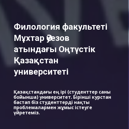
Филология факультеті
Мұхтар Әуезов
атындағы Оңтүстік
Қазақстан
университеті
Қазақстандағы ең ірі (студенттер саны
бойынша) университет. Бірінші курстан
бастап біз студенттерді нақты
проблемалармен жұмыс істеуге
үйретеміз.