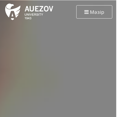
Мәзір