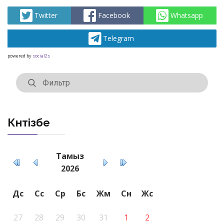
Артқа
Алға
Twitter
Facebook
Whatsapp
Telegram
powered by
social2s
Күнтізбе
Тамыз
2026
Дс
Сс
Ср
Бс
Жм
Сн
Жс
27
28
29
30
31
1
2