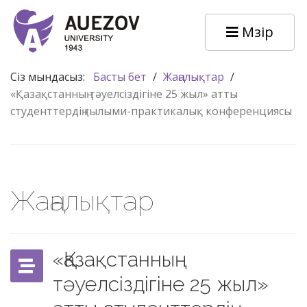
Мәзір
Сіз мындасыз:
Басты бет
/
Жаңалықтар
/
«Қазақстанның тәуелсіздігіне 25 жыл» атты
студенттердің ғылыми-практикалық конференциясы
Жаңалықтар
«Қазақстанның
тәуелсіздігіне 25 жыл»