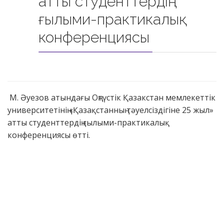
атты студенттердің
ғылыми-практикалық
конференциясы
М. Әуезов атындағы Оңтүстік Қазакстан мемлекеттік
университетінің «Қазақстанның тәуелсіздігіне 25 жыл»
атты студенттердің ғылыми-практикалық
конференциясы өтті.