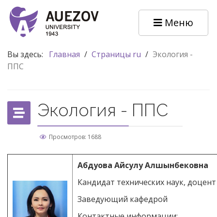
Меню
Вы здесь:
Главная
/
Страницы ru
/
Экология -
ППС
Экология - ППС
Просмотров: 1688
Абдуова Айсулу Алшынбековна
Кандидат технических наук, доцент
Заведующий кафедрой
Контактные информации: