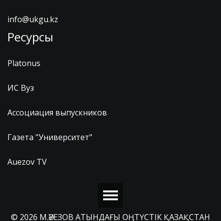
info@ukgu.kz
Ресурсы
Platonus
ИС Вуз
Ассоциация выпускников
Газета "Университет"
Auezov TV
© 2026 М.ӘУЕЗОВ АТЫНДАҒЫ ОҢТҮСТІК ҚАЗАҚСТАН