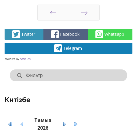
Артқа
Алға
Twitter
Facebook
Whatsapp
Telegram
powered by
social2s
Күнтізбе
Тамыз
2026