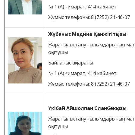
№ 1 (А) ғимарат, 414 кабинет
Жұмыс телефоны: 8 (7252) 21-46-07
Жұбаныс Мәдина Қанжігітқызы
Жаратылыстану ғылымдарының магис
оқытушы
Байланыс ақпараты:
№ 1 (А) ғимарат, 414 кабинет
Жұмыс телефоны: 8 (7252) 21-46-07
Үкібай Айшолпан Сланбекқызы
Жаратылыстану ғылымдарының маги
оқытушы