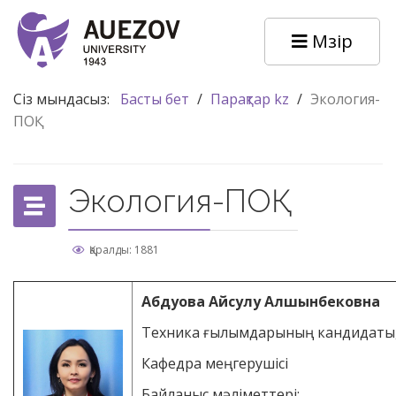
Мәзір
Сіз мындасыз:
Басты бет
/
Парақтар kz
/
Экология-
ПОҚ
Экология-ПОҚ
Қаралды: 1881
Абдуова Айсулу Алшынбековна
Техника ғылымдарының кандидаты
Кафедра меңгерушісі
Байланыс мәліметтері: