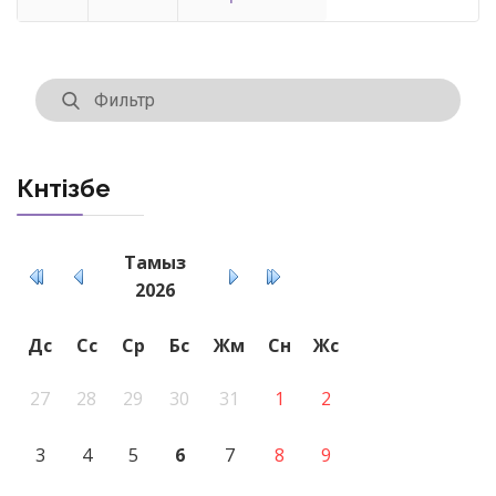
Күнтізбе
Тамыз
2026
Дс
Сс
Ср
Бс
Жм
Сн
Жс
27
28
29
30
31
1
2
3
4
5
6
7
8
9