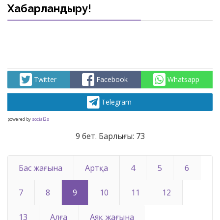
Хабарландыру!
Twitter
Facebook
Whatsapp
Telegram
powered by
social2s
9 бет. Барлығы: 73
Бас жағына
Артқа
4
5
6
7
8
9
10
11
12
13
Алға
Аяқ жағына