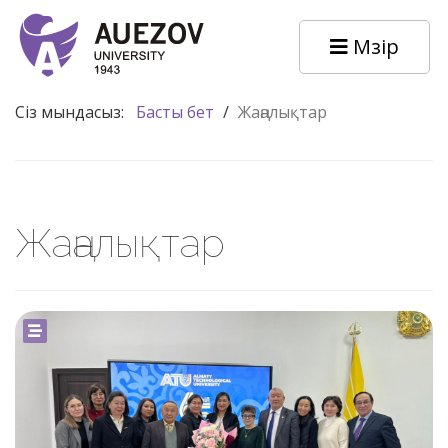
Мәзір
Сіз мындасыз:
Басты бет
/
Жаңалықтар
Жаңалықтар