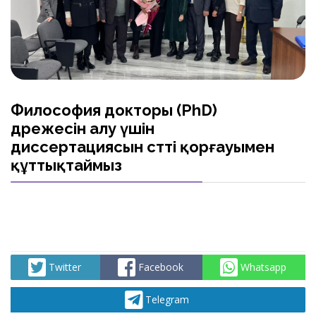
Философия докторы (PhD)
дәрежесін алу үшін
диссертациясын сәтті қорғауымен
құттықтаймыз
Twitter
Facebook
Whatsapp
Telegram