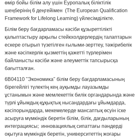
өмір бойы білім алу үшін Еуропалық біліктілік
шеңберінің 6 деңгейімен (The European Qualification
Framework for Lifelong Learning) үйлесімділікте.
Білім беру бағдарламасы кәсіби құзыреттілікті
қалыптастыру арқылы стейкхолдерлердің талаптарын
ескере отырып түзетілген ғылыми-зерттеу, тәжірибелік
және кәсіпкерлік қызметтің қажетті түрлерімен
байланысты кәсіби және әлеуметтік тапсырысқа
бағытталған.
6В04110 "Экономика" білім беру бағдарламасының
бірегейлігі түлектің кең ауқымды лауазымды
ұстанымын және мемлекеттік билік органдарында және
түрлі ұйымдық-құқықтық нысандардағы ұйымдарда,
кәсіпорындарда, мекемелерде мансаптық өсуін іске
асыруға мүмкіндік беретін білім, білік, дағдыларының
интеграциясы; инновациялық сипаттағы пәндерді
оқытуға мүмкіндік беретін, университеттің жоғары