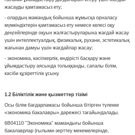
жасауды қамтамасыз ету;
- олардың мамандық бойынша жұмысқа орналасу
мүмкіндіктерін қамтамасыз ету немесе келесі оқу
деңгейлерінде оқуын жалғастыруларына жағдай жасау
үшін интеллектуалдық, физикалық, рухани, эстетикалық
жағынан дамуы үшін жағдайлар жасау;
- экономика, кәсіпкерлік, өндірісті басқару және
ұйымдастыру аясында толыққанды, сапалы білім,
кәсіби құзіреттілік ұсыну.
1.2 Біліктілік және қызметтер тізімі
Осы білім бағдарламасы бойынша бітірген түлекке
«экономика бакалавры» дәрежесі тағайындалады.
6В04110 "Экономика" мамандығы бойынша
бакалаврлар (ғылыми-зерттеу мекемелерінде,