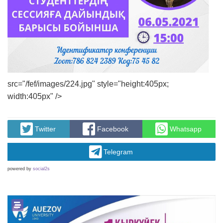
src="/fef/images/224.jpg" style="height:405px;
width:405px" />
Twitter
Facebook
Whatsapp
Telegram
powered by
social2s