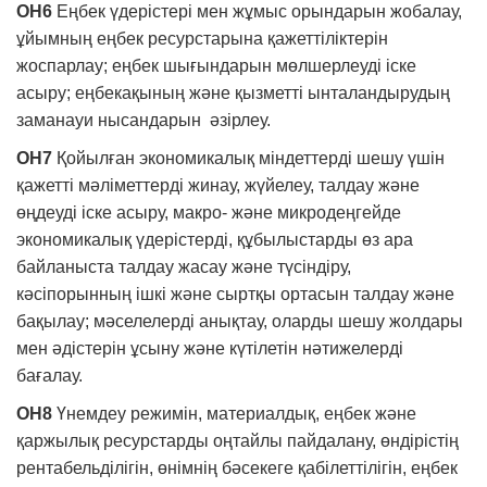
ОН6
Еңбек үдерістері мен жұмыс орындарын жобалау,
ұйымның еңбек ресурстарына қажеттіліктерін
жоспарлау; еңбек шығындарын мөлшерлеуді іске
асыру; еңбекақының және қызметті ынталандырудың
заманауи нысандарын әзірлеу.
ОН7
Қойылған экономикалық міндеттерді шешу үшін
қажетті мәліметтерді жинау, жүйелеу, талдау және
өңдеуді іске асыру, макро- және микродеңгейде
экономикалық үдерістерді, құбылыстарды өз ара
байланыста талдау жасау және түсіндіру,
кәсіпорынның ішкі және сыртқы ортасын талдау және
бақылау; мәселелерді анықтау, оларды шешу жолдары
мен әдістерін ұсыну және күтілетін нәтижелерді
бағалау.
ОН8
Үнемдеу режимін, материалдық, еңбек және
қаржылық ресурстарды оңтайлы пайдалану, өндірістің
рентабельділігін, өнімнің бәсекеге қабілеттілігін, еңбек