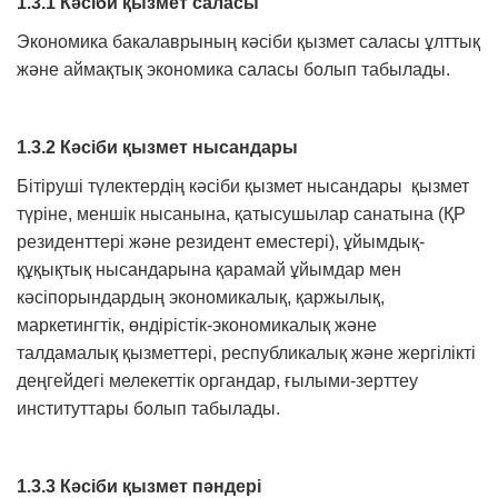
1.3.1 Кәсіби қызмет саласы
Экономика бакалаврының кәсіби қызмет саласы ұлттық
және аймақтық экономика саласы болып табылады.
1.3.2 Кәсіби қызмет нысандары
Бітіруші түлектердің кәсіби қызмет нысандары қызмет
түріне, меншік нысанына, қатысушылар санатына (ҚР
резиденттері және резидент еместері), ұйымдық-
құқықтық нысандарына қарамай ұйымдар мен
кәсіпорындардың экономикалық, қаржылық,
маркетингтік, өндірістік-экономикалық және
талдамалық қызметтері, республикалық және жергілікті
деңгейдегі мелекеттік органдар, ғылыми-зерттеу
институттары болып табылады.
1.3.3 Кәсіби қызмет пәндері