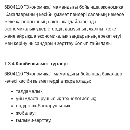
6В04110 "Экономика" мамандығы бойынша экономика
бакалаврының кәсіби қызмет пәндері саланың немесе
жеке кәсіпорынның нақты жағдайларында
экономикалық үдерістердің дамуының жалпы, жеке
және айрықша экономикалық заңдарының әрекет етуі
мен көріну нысандарын зерттеу болып табылады
1.3.4 Кәсіби қызмет түрлері
6В04110 "Экономика" мамандығы бойынша бакалавр
келесі кәсіби қызметтерді атқара алады:
талдамалық;
ұйымдастырушылық-технологиялық;
өндірістік-басқарушылық;
жобалау;
ғылыми-зерттеу.