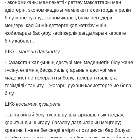
- экономиканы мемлекеттік реттеу мақсаттары мен
әдістерін, экономикадағы мемлекеттік сектордың рөлін
білу және түсіну; экономикалық білім негіздерін
меңгеру; кәсіби міндеттерге қол жеткізу үшін
жобаларды басқару, кәсіпкерлік дағдыларын көрсете
білу қабілеті.
ШҚ7 -
мәдени дайындау
- Қазақстан халқының дәстүрі мен мәдениетін білу және
түсіну, әлемнің басқа халықтарының дәстүрі мен
мәдениетіне толерантты болу, толеранттылықта
төзімділік таныту, жоғары рухани қасиеттерге ие бола
білу.
ШҚ8
қосымша құзыреті
- сыни ойлай білу, түсіндіру, шығармашылық талдау,
қорытынды шығару, бағалау дағдыларын меңгеру;
креативті және белсенді өмірлік позициясы бар болуы;
кәсіби сипаттағы тәуекел және белгісіздік жағдайларда