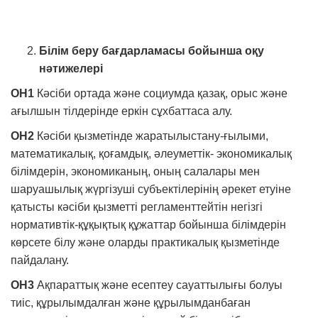
Білім беру бағдарламасы бойынша оқу
нәтижелері
ОН1
Кәсіби ортада және социумда қазақ, орыс және
ағылшын тілдерінде еркін сұхбаттаса алу.
ОН2
Кәсіби қызметінде жаратылыстану-ғылыми,
математикалық, қоғамдық, әлеуметтік- экономикалық
білімдерін, экономиканың, оның салалары мен
шаруашылық жүргізуші субъектілерінің әрекет етуіне
қатысты кәсіби қызметті регламенттейтін негізгі
нормативтік-құқықтық құжаттар бойынша білімдерін
көрсете білу және оларды практикалық қызметінде
пайдалану.
ОН3
Ақпараттық және есептеу сауаттылығы болуы
тиіс, құрылымдалған және құрылымданбаған