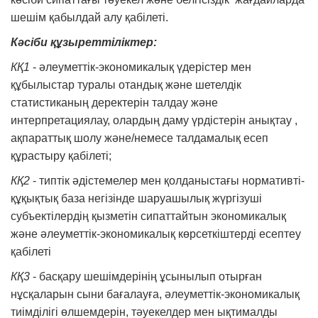
шешім қабылдай алу қабілеті.
Кәсіби құзыреттіліктер:
КҚ1
- әлеуметтік-экономикалық үдерістер мен
құбылыстар туралы отандық және шетелдік
статистиканың деректерін талдау және
интерпретациялау, олардың даму үрдістерін анықтау ,
ақпараттық шолу және/немесе талдамалық есеп
құрастыру қабілеті;
КҚ2
- типтік әдістемелер мен қолданыстағы нормативті-
құқықтық база негізінде шаруашылық жүргізуші
субъектілердің қызметін сипаттайтын экономикалық
және әлеуметтік-экономикалық көрсеткіштерді есептеу
қабілеті
КҚ3
- басқару шешімдерінің ұсынылып отырған
нұсқаларын сыни бағалауға, әлеуметтік-экономикалық
тиімділігі өлшемдерін, тәуекелдер мен ықтималды