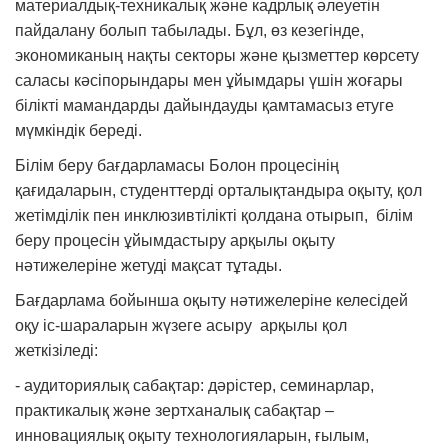
материалдық-техникалық және кадрлық әлеуетін
пайдалану болып табылады. Бұл, өз кезегінде,
экономиканың нақты секторы және қызметтер көрсету
саласы кәсіпорындары мен ұйымдары үшін жоғары
білікті мамандарды дайындауды қамтамасыз етуге
мүмкіндік береді.
Білім беру бағдарламасы Болон процесінің
қағидаларын, студенттерді орталықтандыра оқыту, қол
жетімділік пен инклюзивтілікті қолдана отырып, білім
беру процесін ұйымдастыру арқылы оқыту
нәтижелеріне жетуді мақсат тұтады.
Бағдарлама бойынша оқыту нәтижелеріне келесідей
оқу іс-шараларын жүзеге асыру арқылы қол
жеткізіледі:
- аудиториялық сабақтар: дәрістер, семинарлар,
практикалық және зертханалық сабақтар –
инновациялық оқыту технологияларын, ғылым,