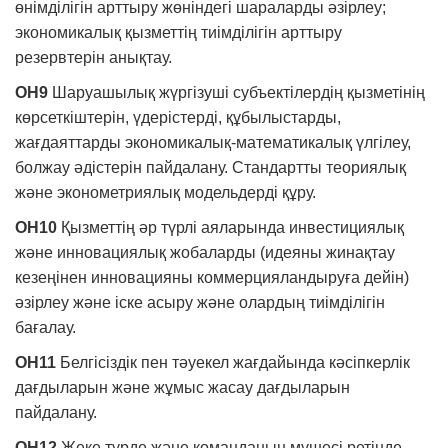
өнімділігін арттыру жөніндегі шараларды әзірлеу;
экономикалық қызметтің тиімділігін арттыру
резервтерін анықтау.
ОН9
Шаруашылық жүргізуші субъектілердің қызметінің
көрсеткіштерін, үдерістерді, құбылыстарды,
жағдаяттарды экономикалық-математикалық үлгілеу,
болжау әдістерін пайдалану. Стандартты теориялық
және эконометриялық модельдерді құру.
ОН10
Қызметтің әр түрлі аяларында инвестициялық
және инновациялық жобаларды (идеяны жинақтау
кезеңінен инновацияны коммерцияландыруға дейін)
әзірлеу және іске асыру және олардың тиімділігін
бағалау.
ОН11
Белгісіздік пен тәуекел жағдайында кәсіпкерлік
дағдыларын және жұмыс жасау дағдыларын
пайдалану.
ОН12
Жеке түрде және команданың мүшесі ретінде