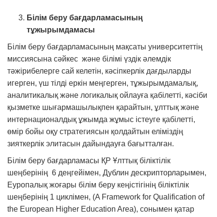
Білім беру бағдарламасының
тұжырымдамасы
Білім беру бағдарламасының мақсаты университеттің
миссиясына сәйкес және білімі үздік әлемдік
тәжірибелерге сай келетін, кәсіпкерлік дағдыларды
игерген, үш тілді еркін меңгерген, тұжырымдамалық,
аналитикалық және логикалық ойлауға қабілетті, кәсіби
қызметке шығармашылықпен қарайтын, ұлттық және
интернационалдық ұжымда жұмыс істеуге қабілетті,
өмір бойы оқу стратегиясын қолдайтын еліміздің
зияткерлік элитасын дайындауға бағытталған.
Білім беру бағдарламасы ҚР Ұлттық біліктілік
шеңберінің 6 деңгейімен, Дублин дескрипторларымен,
Еуропалық жоғары білім беру кеңістігінің біліктілік
шеңберінің 1 циклімен, (A Framework for Qualification of
the European Higher Education Area), сонымен қатар