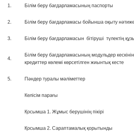
1.
Білім беру бағдарламасының паспорты
2.
Білім беру бағдарламасы бойынша оқыту 
3.
Білім беру бағдарламасын бітіруші түлектің құз
Білім беру бағдарламасының модульдер кескінін
4.
кредиттер көлемі көрсетілген жиынтық кесте
5.
Пәндер туралы мәліметтер
Келісім парағы
Қосымша 1. Жұмыс берушінің пікірі
Қосымша 2. Сараптамалық қорытынды