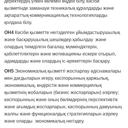
деректердің үлкен көлемін өңдей білу, кәсіби
қызметінде заманауи техникалық құралдарды және
ақпараттық-коммуникациялық технологияларды
қолдана білу.
ОН4
Кәсіби қызметте негізделген ұйымдастырушылық
және басқарушылық шешімдер қабылдау және
олардың тиімділігін бағалау, мүмкіндіктерін,
қабілеттіліктерін және мотивацияны ескере отырып,
адамдарды және олардың іс-әрекеттерін басқару.
ОН5
Экономикалық қызметті жоспарлау әдіснамалары
мен дағдыларын игеру, кәсіпорынның қаржылық,
экономикалық, өндірістік және коммерциялық
қызметінің жобаларын (бизнес жоспарларын) әзірлеу;
кәсіпорынның және оның бөлімдерінің перспективтік
және ағымдық жоспарларын, кәсіпорынның дамуының
жалпы және функционалдық стратегияларын әзірлеу
және оларды экономикалық негіздеу.