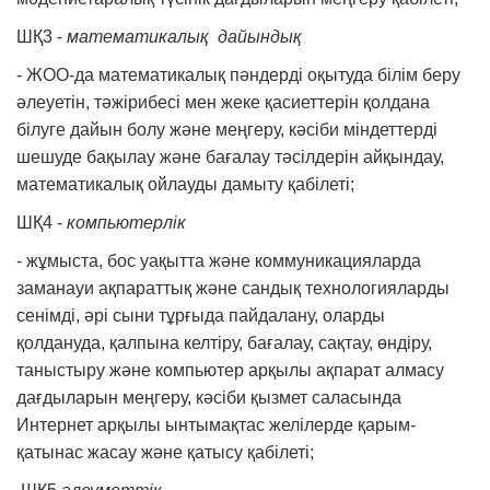
ШҚ3 -
математикалық дайындық
- ЖОО-да математикалық пәндерді оқытуда білім беру
әлеуетін, тәжірибесі мен жеке қасиеттерін қолдана
білуге дайын болу және меңгеру, кәсіби міндеттерді
шешуде бақылау және бағалау тәсілдерін айқындау,
математикалық ойлауды дамыту қабілеті;
ШҚ4 -
компьютерлік
- жұмыста, бос уақытта және коммуникацияларда
заманауи ақпараттық және сандық технологияларды
сенімді, әрі сыни тұрғыда пайдалану, оларды
қолдануда, қалпына келтіру, бағалау, сақтау, өндіру,
таныстыру және компьютер арқылы ақпарат алмасу
дағдыларын меңгеру, кәсіби қызмет саласында
Интернет арқылы ынтымақтас желілерде қарым-
қатынас жасау және қатысу қабілеті;