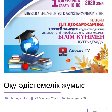
Оқу-әдістемелік жұмыс
Парақтар kz
23 Маусым 2021
Қаралды: 779