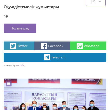
Оқу-әдістемелік жұмыстары
<p
Толығырақ
Twitter
Facebook
Whatsapp
Telegram
powered by
social2s