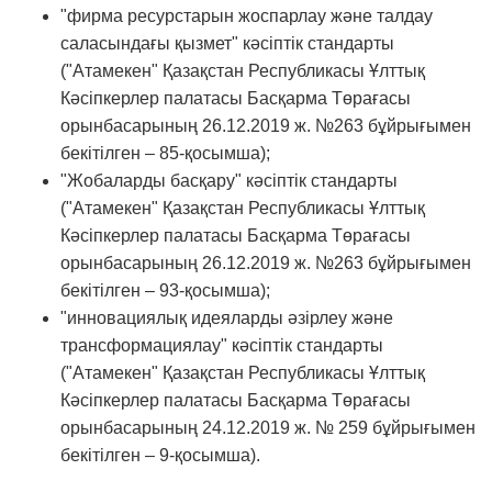
"фирма ресурстарын жоспарлау және талдау
саласындағы қызмет" кәсіптік стандарты
("Атамекен" Қазақстан Республикасы Ұлттық
Кәсіпкерлер палатасы Басқарма Төрағасы
орынбасарының 26.12.2019 ж. №263 бұйрығымен
бекітілген – 85-қосымша);
"Жобаларды басқару" кәсіптік стандарты
("Атамекен" Қазақстан Республикасы Ұлттық
Кәсіпкерлер палатасы Басқарма Төрағасы
орынбасарының 26.12.2019 ж. №263 бұйрығымен
бекітілген – 93-қосымша);
"инновациялық идеяларды әзірлеу және
трансформациялау" кәсіптік стандарты
("Атамекен" Қазақстан Республикасы Ұлттық
Кәсіпкерлер палатасы Басқарма Төрағасы
орынбасарының 24.12.2019 ж. № 259 бұйрығымен
бекітілген – 9-қосымша).