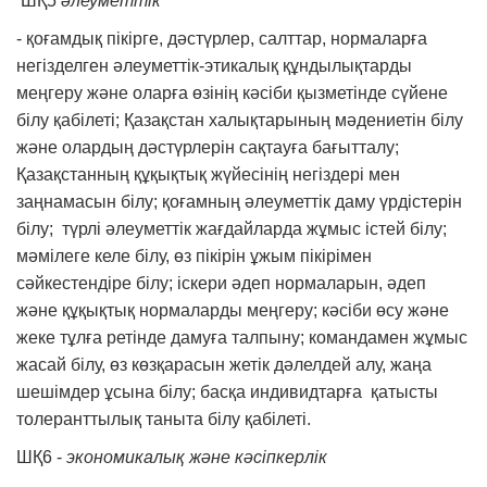
ШҚ5
әлеуметтік
- қоғамдық пікірге, дәстүрлер, салттар, нормаларға
негізделген әлеуметтік-этикалық құндылықтарды
меңгеру және оларға өзінің кәсіби қызметінде сүйене
білу қабілеті; Қазақстан халықтарының мәдениетін білу
және олардың дәстүрлерін сақтауға бағытталу;
Қазақстанның құқықтық жүйесінің негіздері мен
заңнамасын білу; қоғамның әлеуметтік даму үрдістерін
білу; түрлі әлеуметтік жағдайларда жұмыс істей білу;
мәмілеге келе білу, өз пікірін ұжым пікірімен
сәйкестендіре білу; іскери әдеп нормаларын, әдеп
және құқықтық нормаларды меңгеру; кәсіби өсу және
жеке тұлға ретінде дамуға талпыну; командамен жұмыс
жасай білу, өз көзқарасын жетік дәлелдей алу, жаңа
шешімдер ұсына білу; басқа индивидтарға қатысты
толеранттылық таныта білу қабілеті.
ШҚ6 -
экономикалық және кәсіпкерлік