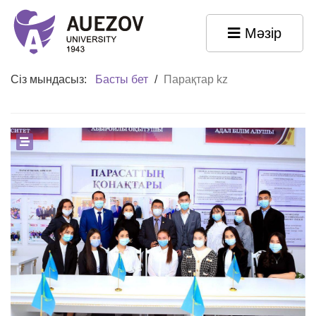
Мәзір
Сіз мындасыз:
Басты бет
/
Парақтар kz