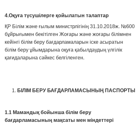
4.Оқуға түсушілерге қойылатын талаптар
ҚР Білім және ғылым министрлігінің 31.10.2018ж. №600
бұйрығымен бекітілген Жоғары және жоғары білімнен
кейінгі білім беру бағдарламаларын іске асыратын
білім беру ұйымдарына оқуға қабылдаудың үлгілік
қағидаларына сәйкес белгіленген.
БІЛІМ БЕРУ БАҒДАРЛАМАСЫНЫҢ
ПАСПОРТ
Ы
1.1
Мамандық бойынша білім беру
бағдарламасының мақсаты мен міндеттері