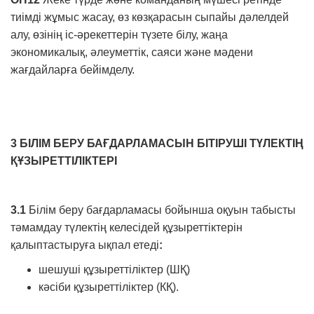
тиімді жұмыс жасау, өз көзқарасын сыпайы дәлелдей
алу, өзінің іс-әрекеттерін түзете білу, жаңа
экономикалық, әлеуметтік, саяси және мәдени
жағдайларға бейімделу.
3 БІЛІМ БЕРУ БАҒДАРЛАМАСЫН БІТІРУШІ ТҮЛЕКТІҢ
ҚҰЗЫРЕТТІЛІКТЕРІ
3.1
Білім беру бағдарламасы бойынша оқуын табысты
тәмамдау түлектің келесідей құзыреттіктерін
қалыптастыруға ықпал етеді
:
шешуші құзыреттіліктер (ШҚ)
кәсіби құзыреттіліктер (КҚ).