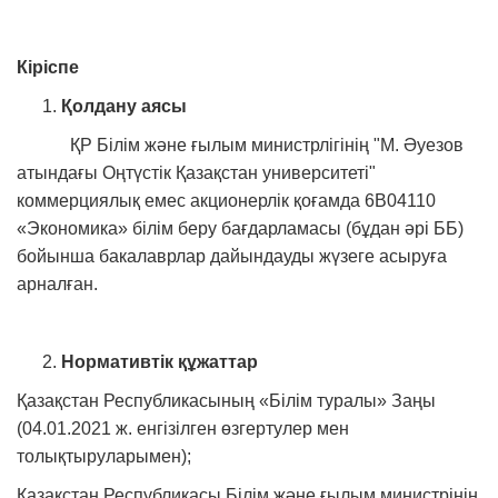
Кіріспе
Қолдану аясы
ҚР Білім және ғылым министрлігінің "М. Әуезов
атындағы Оңтүстік Қазақстан университеті"
коммерциялық емес акционерлік қоғамда 6В04110
«Экономика» білім беру бағдарламасы (бұдан әрі ББ)
бойынша бакалаврлар дайындауды жүзеге асыруға
арналған.
Нормативтік құжаттар
Қазақстан Республикасының «Білім туралы» Заңы
(04.01.2021 ж. енгізілген өзгертулер мен
толықтыруларымен);
Қазақстан Республикасы Білім және ғылым министрінің