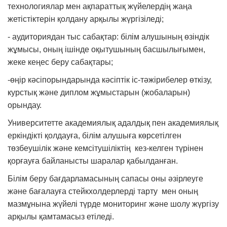
технологиялар мен ақпараттық жүйелердің жаңа
жетістіктерін қолдану арқылы жүргізіледі;
- аудиториядан тыс сабақтар: білім алушының өзіндік
жұмысы, оның ішінде оқытушының басшылығымен,
жеке кеңес беру сабақтары;
-өңір кәсіпорындарында кәсіптік іс-тәжірибелер өткізу,
курстық және диплом жұмыстарын (жобаларын)
орындау.
Университетте академиялық адалдық пен академиялық
еркіндікті қолдауға, білім алушыға көрсетілген
төзбеушілік және кемсітушіліктің кез-келген түрінен
қорғауға байланысты шаралар қабылданған.
Білім беру бағдарламасының сапасы оны әзірлеуге
және бағалауға стейкхолдерлерді тарту мен оның
мазмұнына жүйелі түрде мониторинг және шолу жүргізу
арқылы қамтамасыз етіледі.