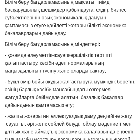
Білім беру бағдарламасының мақсаты: тиімді
басқарушылық шешімдер қабылдауға, елдің, бизнес
субъектілерінің озық экономикалық дамуын
қамтамасыз етуге қабілетті жоғары білікті экономика
бакалаврларын дайындау.
Білім беру бағдарламасының міндеттері:
-
қоғамда әлеуметтік-жауапкершіліктік тәртіпті
қалыптастыру, кәсіби әдеп нормаларының
маңыздылығын түсіну және оларды сақтау;
- бүкіл өмір бойы оқуды жалғастыруға мүмкіндік беретін,
өзінің барлық кәсіби мансабындағы өзгермелі
жағдайларға бейімделе алатын базалық бакалавр
дайындығын қамтамасыз ету;
- жалпы жоғары интеллектуалдық даму деңгейіне жету,
сауатты, әрі жетік сөйлей білуді, ойлау мәдениеті мен
ұлттық және аймақтық экономика салаларында еңбекті
ғылыми ұйымдастыру дағдыларын игеру үшін жағдай