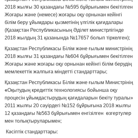
2018 жылғы 30 қазандағы №595 бұйрығымен бекітілген
Жоғары және (немесе) жоғары оқу орнынан кейінгі
білім беру ұйымдары қызметінің үлгілік қағидалары
(Қазақстан Республикасының Әділет министрлігінде
2018 жылдың 31 қазанында №17657 болып тіркелген);
Қазақстан Республикасы Білім және ғылым министрінің
2018 жылғы 31 қазандағы №604 бұйрығымен бекітілген
Жоғары және жоғары оқу орнынан кейінгі білім берудің
мемлекеттік жалпыға міндетті стандарттары;
Қазақстан Республикасы Білім және ғылым Министрінің
«
Оқытудың кредиттік технологиясы бойынша оқу
процесін ұйымдастырудың қағидаларын бекіту туралы»
2011 жылғы 20 сәуірдегі №152 бұйрығына 2018 жылғы
12 қазандағы №563 бұйрығымен енгізілген өзгертулер
мен толықтыруларымен;
Кәсіптік стандарттары: