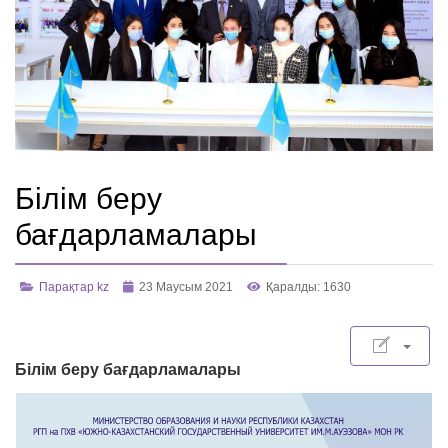
Білім беру
бағдарламалары
Парақтар kz
23 Маусым 2021
Қаралды: 1630
Б
ілім беру бағдарламалары