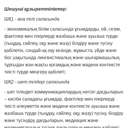
Шешуші құзыреттіліктер
:
ШҚ1 -
ана тілі саласында
- экономикалық білім саласында ұғымдарды, ой, сезім,
фактілер мен пікірлерді жазбаша және ауызша түрде
(тыңдау, сөйлеу, оқу және жазу) білдіру және түсіну
қабілетін, сондай-ақ оқу кезінде, жұмыста, үйде және
бос уақытында лингвистикалық және шығармашылық
тұрғыдан жан-жақты қоғамдық және мәдени контексте
тиісті түрде меңгеру қабілеті;
ШҚ2 -
шет тілдері саласында
- шет тіліндегі коммуникациялардың негізгі дағдыларын
– кәсіби саладағы ұғымдар, фактілер мен пікірлерді
тиісті әлеуметтік және мәдени контексте ауызша және
жазбаша түрде (тыңдау, сөйлеу, оқу, жазу) түсіну, білдіру
және түсіндіру дағдыларын, медиация және
мәдениетаралық түсінік дағдыларын меңгеру қабілеті;