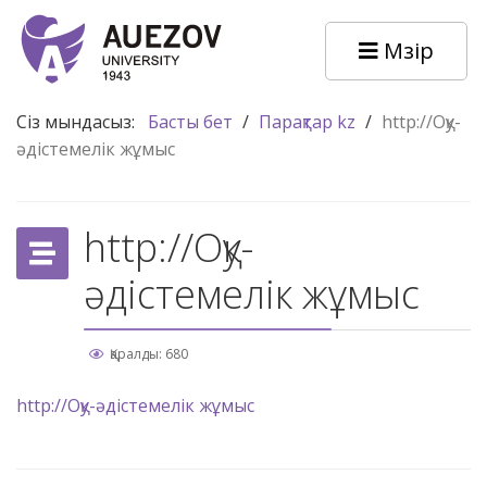
Мәзір
Сіз мындасыз:
Басты бет
/
Парақтар kz
/
http://Оқу-
әдістемелік жұмыс
http://Оқу-
әдістемелік жұмыс
Қаралды: 680
http://Оқу-әдістемелік жұмыс