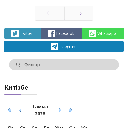
Артқа
Алға
Twitter
Facebook
Whatsapp
Telegram
Күнтізбе
Тамыз
2026