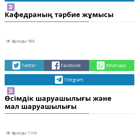
Кафедраның тәрбие жұмысы
Қаралды: 969
Twitter
Facebook
Whatsapp
Telegram
Өсімдік шаруашылығы және
мал шаруашылығы
Қаралды: 1104