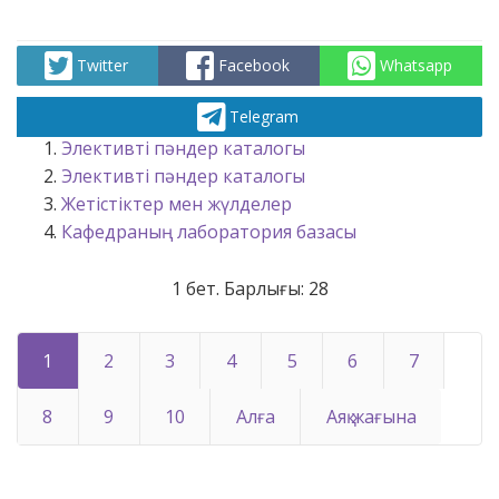
Twitter
Facebook
Whatsapp
Telegram
Элективті пәндер каталогы
Элективті пәндер каталогы
Жетістіктер мен жүлделер
Кафедраның лаборатория базасы
1 бет. Барлығы: 28
1
2
3
4
5
6
7
8
9
10
Алға
Аяқ жағына