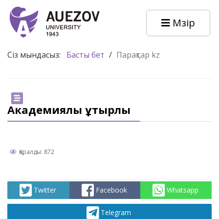
Мәзір
Сіз мындасыз:
Басты бет
/
Парақтар kz
Академиялық ұтқырлық
Қаралды: 872
Twitter
Facebook
Whatsapp
Telegram