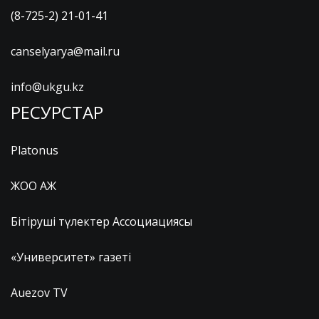
(8-725-2) 21-01-41
canselyarya@mail.ru
info@ukgu.kz
РЕСУРСТАР
Platonus
ЖОО АЖ
Бітіруші түлектер Ассоциациясы
«Университет» газеті
Auezov TV