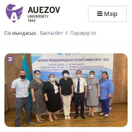
Мәзір
Сіз мындасыз:
Басты бет
/
Парақтар kz