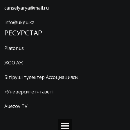
canselyarya@mail.ru
info@ukgu.kz
РЕСУРСТАР
Platonus
ЖОО АЖ
Бітіруші түлектер Ассоциациясы
«Университет» газеті
Auezov TV