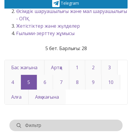
Telegram
Факультет туралы
Өсімдік шаруашылығы және мал шаруашылығы
- ОПҚ
Жетістіктер және жүлделер
Ғылыми-зерттеу жұмысы
5 бет. Барлығы: 28
Бас жағына
Артқа
1
2
3
4
5
6
7
8
9
10
Алға
Аяқ жағына