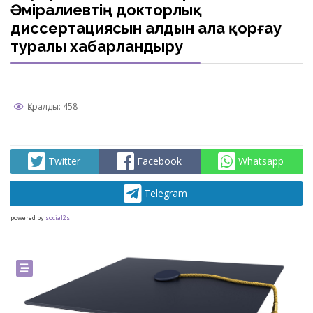
Әміралиевтің докторлық
диссертациясын алдын ала қорғау
туралы хабарландыру
Қаралды: 458
Twitter
Facebook
Whatsapp
Telegram
powered by
social2s