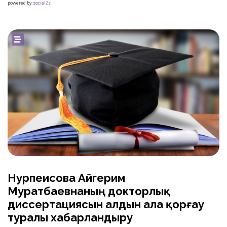
powered by
social2s
Нурпеисова Айгерим
Муратбаевнаның докторлық
диссертациясын алдын ала қорғау
туралы хабарландыру