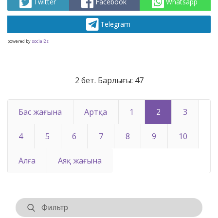
Twitter
Facebook
Whatsapp
Telegram
powered by
social2s
2 бет. Барлығы: 47
Бас жағына
Артқа
1
2
3
4
5
6
7
8
9
10
Алға
Аяқ жағына