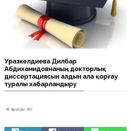
Уразкелдиева Дилбар
Абдихамидовнаның докторлық
диссертациясын алдын ала қорғау
туралы хабарландыру
Қаралды: 483