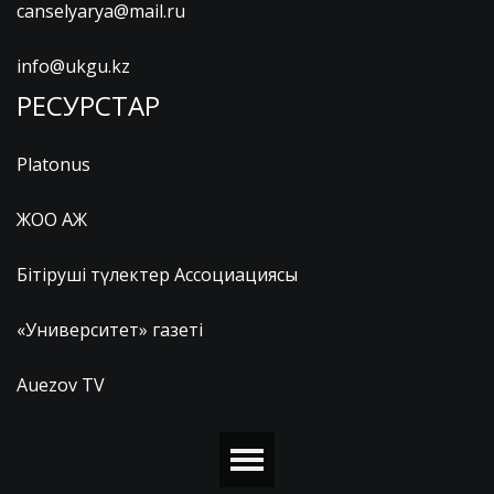
canselyarya@mail.ru
info@ukgu.kz
РЕСУРСТАР
Platonus
ЖОО АЖ
Бітіруші түлектер Ассоциациясы
«Университет» газеті
Auezov TV