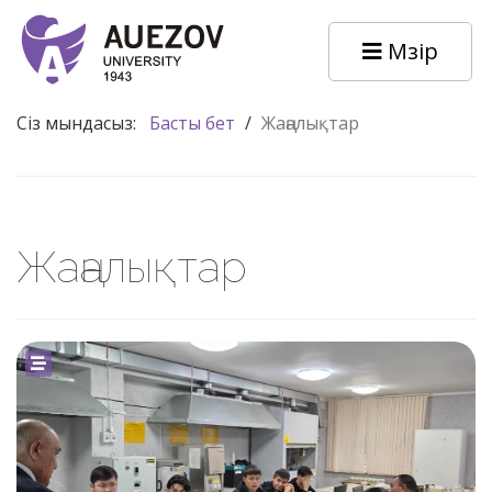
Мәзір
Сіз мындасыз:
Басты бет
/
Жаңалықтар
Жаңалықтар