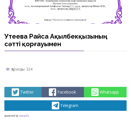
Утеева Райса Ақылбекқызының
сәтті қорғауымен
Қаралды: 324
Twitter
Facebook
Whatsapp
Telegram
powered by
social2s