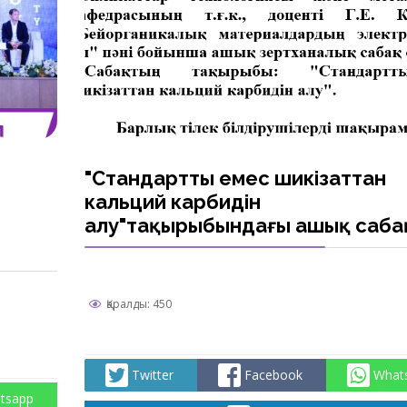
"Стандартты емес шикізаттан
кальций карбидін
алу"тақырыбындағы ашық саба
Қаралды: 450
Twitter
Facebook
What
tsapp