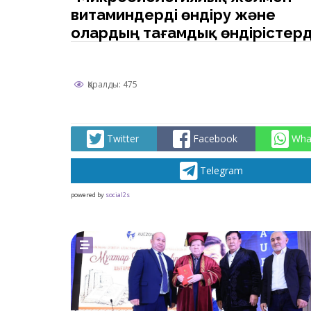
витаминдерді өндіру және
олардың тағамдық өндірістер
қолданылуы." тақырыбына аш
сабақ
Қаралды: 475
Twitter
Facebook
Wha
Telegram
powered by
social2s