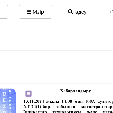
Мәзір
іздеу
+