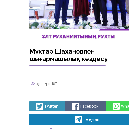
Мұхтар Шахановпен
шығармашылық кездесу
Қаралды: 487
Twitter
Facebook
Wha
Telegram