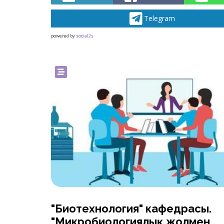
Telegram
powered by
social2s
"Биотехнология" кафедрасы.
"Микробиологиялық жолмен