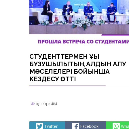
СТУДЕНТТЕРМЕН ҚҰҚЫҚ
БҰЗУШЫЛЫҚТЫҢ АЛДЫН АЛУ
МӘСЕЛЕЛЕРІ БОЙЫНША
КЕЗДЕСУ ӨТТІ
Қаралды: 484
Twitter
Facebook
Wha