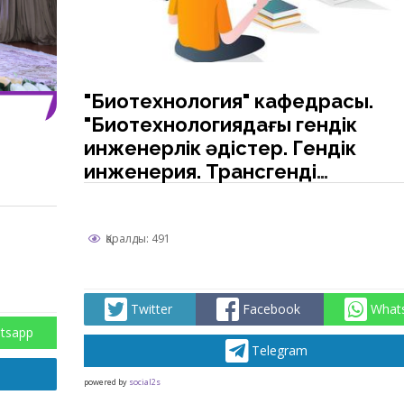
"Биотехнология" кафедрасы.
"Биотехнологиядағы гендік
инженерлік әдістер. Гендік
инженерия. Трансгенді
өсімдіктерді алу." тақырыбына
ашық сабақ
Қаралды: 491
Twitter
Facebook
What
tsapp
Telegram
powered by
social2s