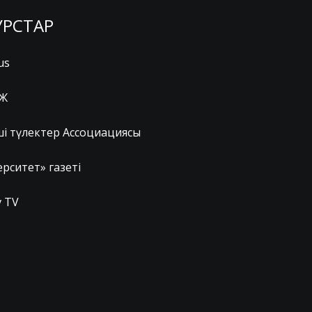
УРСТАР
us
Ж
ші түлектер Ассоциациясы
рситет» газеті
 TV