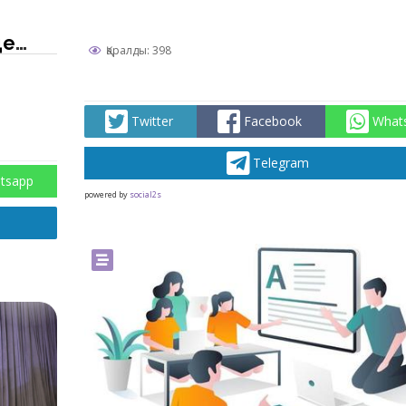
де
Қаралды: 398
ық
Twitter
Facebook
What
Telegram
tsapp
powered by
social2s