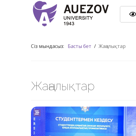
Сіз мындасыз:
Басты бет
/
Жаңалықтар
Жаңалықтар