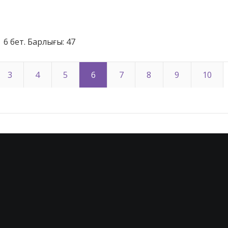
6 бет. Барлығы: 47
3
4
5
6
7
8
9
10