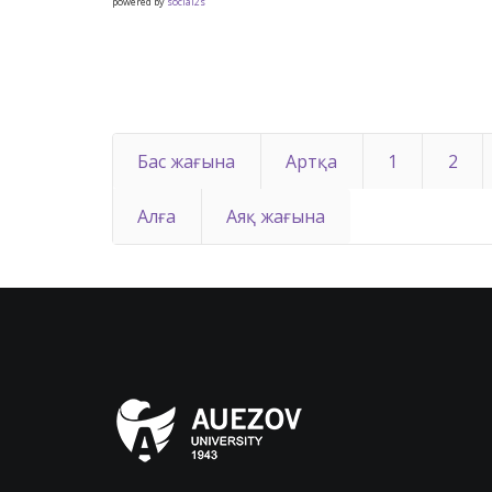
powered by
social2s
Бас жағына
Артқа
1
2
Алға
Аяқ жағына