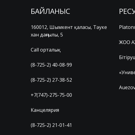
БАЙЛАНЫС
РЕС
160012, Шымкент қаласы, Тәуке
Platon
хан даңғылы, 5
ЖОО А
Call орталық
Бітіру
(8-725-2) 40-08-99
«Униве
(8-725-2) 27-38-52
Auezov
+7(747)-275-75-00
Канцелярия
(8-725-2) 21-01-41