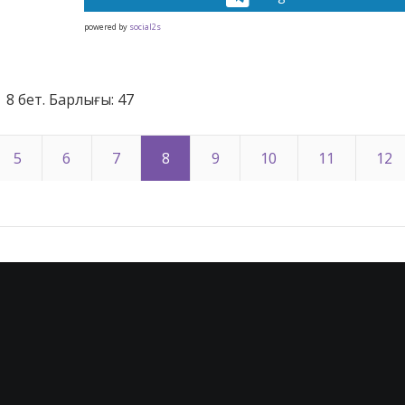
powered by
social2s
8 бет. Барлығы: 47
5
6
7
8
9
10
11
12