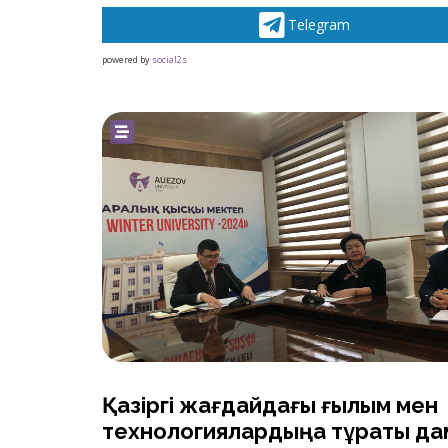
Telegram
powered by
social2s
Қазіргі жағдайдағы ғылым мен
технологиялардыңa тұрақты да