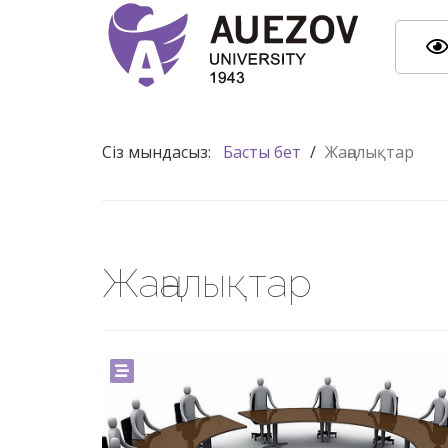
Сіз мындасыз:
Басты бет
/
Жаңалықтар
Жаңалықтар