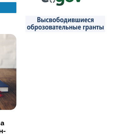
да
н-