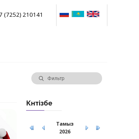
7 (7252) 210141
Күнтізбе
Тамыз
2026