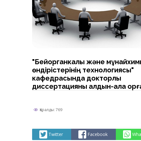
"Бейорганкалық және мұнайхим
өндірістерінің технологиясы"
кафедрасында докторлық
диссертацияны алдын-ала қорғ
бойынша кафедраның
кеңейтілген отырысын өткізу
туралы хабарландыру
Қаралды: 769
Twitter
Facebook
Wha