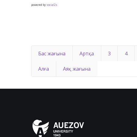
powered by
social2s
Бас жағына
Артқа
3
4
Алға
Аяқ жағына