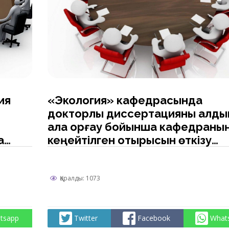
ия
«Экология» кафедрасында
докторлық диссертацияны алды
ала қорғау бойынша кафедраны
ау
кеңейтілген отырысын өткізу
туралы хабарландыру
Қаралды: 1073
tsapp
Twitter
Facebook
What