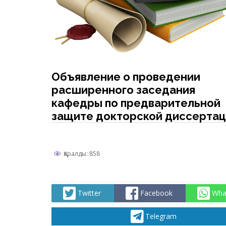
Объявление о проведении
расширенного заседания
кафедры по предварительной
защите докторской диссерта
на кафедре «Технология
неорганических и
нефтехимических производст
Қаралды: 858
(2)
Twitter
Facebook
Wha
Telegram