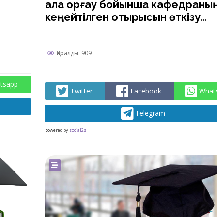
ала қорғау бойынша кафедраны
кеңейтілген отырысын өткізу
туралы хабарландыру
Қаралды: 909
tsapp
Twitter
Facebook
What
Telegram
powered by
social2s