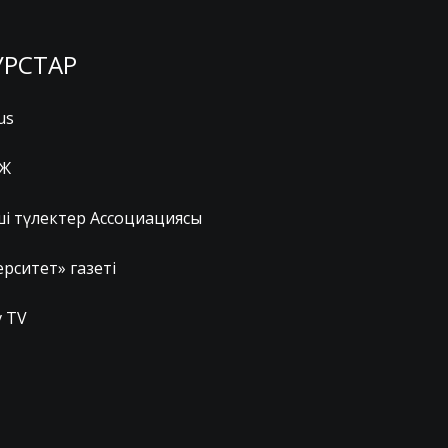
УРСТАР
us
Ж
ші түлектер Ассоциациясы
рситет» газеті
 TV