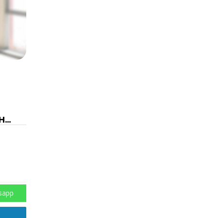
н-
ң
sapp