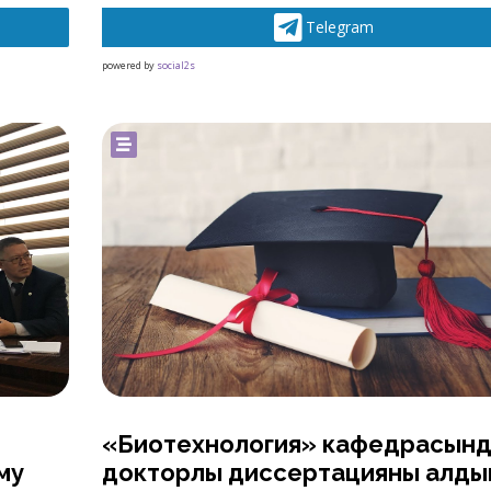
Telegram
powered by
social2s
«Биотехнология» кафедрасын
му
докторлық диссертацияны алды