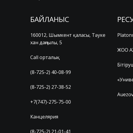
БАЙЛАНЫС
РЕС
160012, Шымкент қаласы, Тәуке
Platon
хан даңғылы, 5
ЖОО А
Call орталық
Бітіру
(8-725-2) 40-08-99
«Униве
(8-725-2) 27-38-52
Auezov
+7(747)-275-75-00
Канцелярия
(8-725-2) 21-01-41