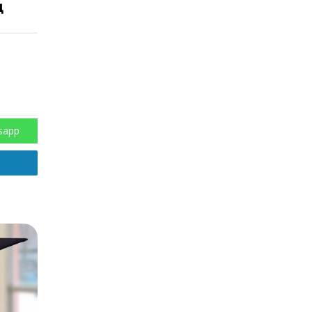
ң
sapp