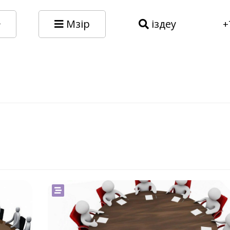
Мәзір
іздеу
+