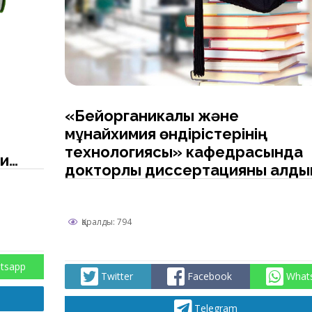
«Бейорганикалық және
мұнайхимия өндірістерінің
технологиясы» кафедрасында
ции
докторлық диссертацияны алды
ала қорғау бойынша кафедраны
кеңейтілген отырысын өткізу
в»
туралы хабарландыру
Қаралды: 794
tsapp
Twitter
Facebook
What
Telegram