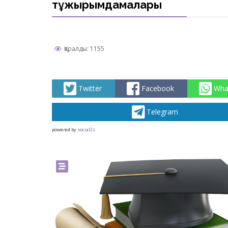
тұжырымдамалары
Қаралды: 1155
Twitter
Facebook
Wha
Telegram
powered by
social2s