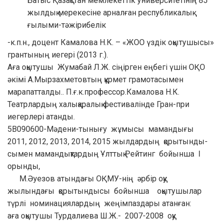
Батыс Қазақстан мемлекеттік университетінің 85
жылдық мерекесіне арналған республикалық
ғылыми-тәжірибелік
-к.п.н., доцент Камалова Н.К. – «ЖОО үздік оқытушысы»
грантының иегері (2013 г.).
Аға оқытушы Жумабай Л.Ж. сіңірген еңбегі үшін ОҚО
әкімі А.Мырзахметовтың құрмет грамотасымен
марапатталды.. П.ғ.к.профессор.Камалова Н.К.
Театрлардың халықаралық фестивалінде Гран-при
иегерлері атанды.
5В090600-Мәдени-тынығу жұмысы мамандығы
2011, 2012, 2013, 2014, 2015 жылдардың қорытынды-
сымен мамандықтардың Ұлттық Рейтинг бойынша І
орынды,
М.Әуезов атындағы ОҚМУ-нің әрбір оқу
жылындағы қорытындысы бойынша оқытушылар
түрлі номинациялардың жеңімпаздары атанған:
аға оқытушы Турдалиева Ш.Ж.- 2007-2008 оқу