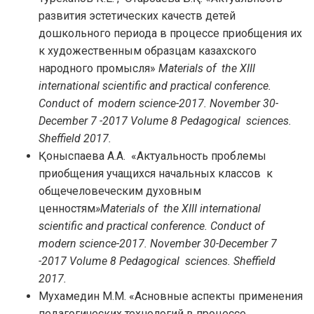
развития эстетических качеств детей
дошкольного периода в процессе приобщения их
к художественным образцам казахского
народного промысля»
Materials of the XIII
international scientific and practical conference.
Conduct of modern science-2017. November 30-
December 7 -2017 Volume 8 Pedagogical sciences.
S
h
effield 2017.
Қоныспаева А.А. «Актуальность проблемы
приобщения учащихся начальных классов к
общечеловеческим духовным
ценностям
»Materials of the XIII international
scientific and practical conference.
Conduct of
modern science-2017. November 30-December 7
-2017 Volume 8 Pedagogical sciences. S
h
effield
2017.
Мухамедин М.М. «Асновные аспекты применения
педагогических технологий в процессе