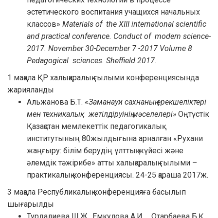
эстетического воспитания учащихся начальных
классов»
Materials of the XIII international scientific
and practical conference.
Conduct of modern science-
2017. November 30-December 7 -2017 Volume 8
Pedagogical sciences. S
h
effield 2017.
1 мақала ҚР халықаралық ғылыми конференциясында
жарияланды
Альжанова Б.Т. «
Заманауи сахнаның ерекшеліктері
мен техникалық жетілдіруінің мәселелері»
Оңтүстік
Қазақстан мемлекеттік педагогикалық
институтының 80жылдығына арналған «Рухани
жаңғыру: білім берудің ұлттық жүйесі және
әлемдік тәжірибе» атты халықаралық ғылыми –
практикалық конференциясы. 24-25 қараша 2017ж.
3 мақала Республикалық конференцияға басылып
шығарылды
Турдалиева Ш.Ж., Емкулова А.И., Отарбаева Б.Қ.,