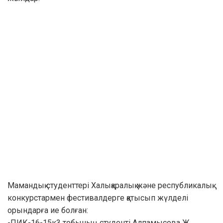
Мамандық студенттері Халықаралық және республикалық
конкурстармен фестивалдерге қатысып жүлделі
орындарға ие болған:
-ПИК-16-15к3 тобының студенті Алпамысова Ж.