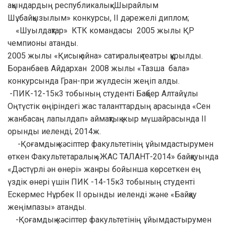
ақындардың республикалық«Шырайлым
Шұбайқызылым» конкурсы, ІІ дәрежелі диплом;
«Шуылдақтар» КТК командасы 2005 жылы ҚР
чемпионы атанды.
2005 жылы «Қисық айна» сатиралық театры құрылды.
Боранбаев Айдархан 2008 жылы «Тазша бала»
конкурсында Гран-при жүлдесін жеңіп алды.
-ПИК-12-15к3 тобының студенті Бақбер Алтайұлы
Оңтүстік өңіріндегі жас таланттардың арасында «Сен
жанбасаң лапылдап» аймақтық жыр мүшайрасында II
орынды иеленді, 2014ж.
-Қоғамдық кәсіптер факультетінің ұйымдастырумен
өткен Факультетаралық «ЖАС ТАЛАНТ-2014» байқауында
«Дәстүрлі ән өнері» жанры бойынша көрсеткен ең
үздік өнері үшін ПИК -14-15к3 тобының студенті
Ескермес Нұрбек II орынды иеленді және «Байқау
жеңімпазы» атанды.
-Қоғамдық кәсіптер факультетінің ұйымдастырумен