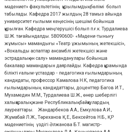
мәдениет» факультетінің құрылымдық бөлімі болып
табылады. Кафедра 2017 жылдың 28 тамыз айында
университет ғылыми кеңесінің шешімі бойынша
құрылған. Кафедра меңгерушісі болып п.ғ.к. Турдалиева
Ш.Ж. тағайындалды. 5В090600- «Мәдени-тынығу
жұмысы» мамандығы «Театр ұжымының жетекшісі»,
«Вокальды аспаптар ансамблі жетекшісі және
эстрадалық ән салу» маманданулары бойынша
бакалавр мамандарын даярлайды. Кафедра құрамында
білікті ғалым-ұстаздар - педагогика ғылымдарының
кандидаты, профессор Камалова Н.К, педагогика
ғылымдарының кандидаттары, доценттер Багов И.Т.,
Мухамедин М.М., Турдалиева Ш.Ж., өнер шеберлігі
халықаралық және Республикалық байқаулардың
лауреаттары. Жандарбеков А.А., Емкулова А.И.,
Жұмабай Л.Ж., Төреханов Қ.Е., Бексейтов Н.Б., ҚР
мәдениетінің үздігі Әлжанова Б.Т. магистр-
оқытушылары Мусакулова Д.А., Қоныспаева А.А.,