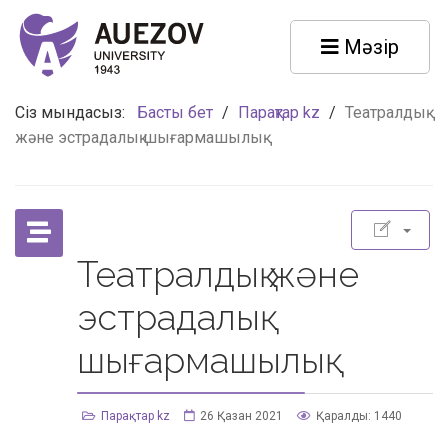
Мәзір
Сіз мындасыз:
Басты бет
/
Парақтар kz
/
Театралдық
және эстрадалық шығармашылық
Театралдық және
эстрадалық
шығармашылық
Парақтар kz
26 Қазан 2021
Қаралды: 1440