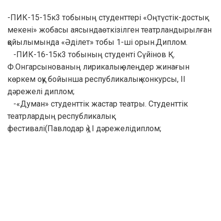
-ПИК-15-15к3 тобының студенттері «Оңтүстік-достық
мекені» жобасы аясындаөткізілген театрландырылған
қойылымында «Әділет» тобы 1-ші орын.Диплом.
-ПИК-16-15к3 тобының студенті Сүйінов Қ.
Ф.Онгарсынованың лирикалық өлеңдер жинағын
көркем оқу бойынша республикалық конкурсы, ІІ
дәрежелі диплом;
-«Думан» студенттік жастар театры. Студенттік
театрлардың республикалық
фестивалі(Павлодар қ.) І дәрежелідиплом;