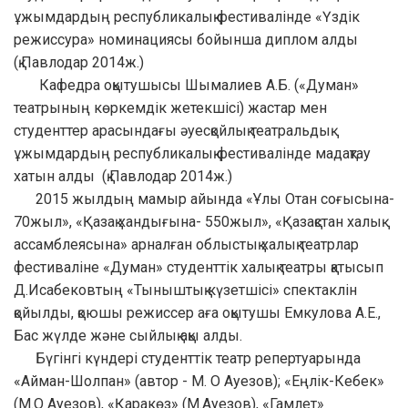
ұжымдардың республикалық фестивалінде «Үздік
режиссура» номинациясы бойынша диплом алды
(қ.Павлодар 2014ж.)
Кафедра оқытушысы Шымалиев А.Б. («Думан»
театрының көркемдік жетекшісі) жастар мен
студенттер арасындағы әуесқойлық театральдық
ұжымдардың республикалық фестивалінде мадақтау
хатын алды (қ.Павлодар 2014ж.)
2015 жылдың мамыр айында «Ұлы Отан соғысына-
70жыл», «Қазақ хандығына- 550жыл», «Қазақстан халық
ассамблеясына» арналған облыстық халық театрлар
фестиваліне «Думан» студенттік халық театры қатысып
Д.Исабековтың «Тыныштық күзетшісі» спектаклін
қойылды, қоюшы режиссер аға оқытушы Емкулова А.Е.,
Бас жүлде және сыйлық ақы алды.
Бүгінгі күндері студенттік театр репертуарында
«Айман-Шолпан» (автор - М. О Ауезов); «Еңлік-Кебек»
(М.О Ауезов), «Қаракөз» (М.Ауезов), «Гамлет»