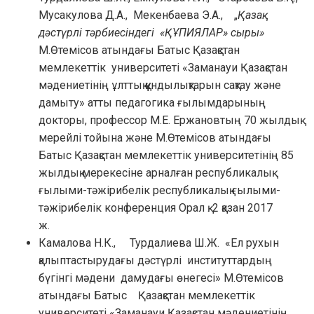
Мусакулова Д.А., Мекенбаева Э.А., „
Қазақ
дәстүрлі тәрбиесіндегі «ҚҰПИЯЛАР» сыры»
М.Өтемісов атындағы Батыс Қазақстан
мемлекеттік университеті «Заманауи Қазақстан
мәдениетінің ұлттық құндылықтарын сақтау және
дамыту» атты педагогика ғылымдарының
докторы, профессор М.Е. Ержановтың 70 жылдық
мерейлі тойына және М.Өтемісов атындағы
Батыс Қазақстан мемлекеттік университетінің 85
жылдық мерекесіне арналған республикалық
ғылыми-тәжірибелік республикалық ғылыми-
тәжірибелік конференция Орал қ. 2 қазан 2017
ж.
Камалова Н.К., Турдалиева Ш.Ж. «Ел рухын
қалыптастырудағы дәстүрлі институттардың
бүгінгі мәдени дамудағы өнегесі» М.Өтемісов
атындағы Батыс Қазақстан мемлекеттік
университеті «Заманауи Қазақстан мәдениетінің