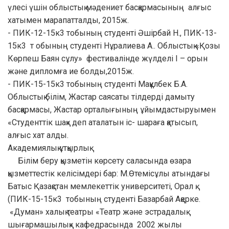
үлесі үшін облыстық мәдениет басқармасының алғыс
хатымен марапатталды, 2015ж.
- ПИК-12-15к3 тобының студенті Әшірбай Н., ПИК-13-
15к3 т обының студенті Нұралиева А.. Облыстық «Қозы
Көрпеш Баян сұлу» фестивалінде жүлделі І – орын
және дипломға ие болды,2015ж.
- ПИК-15-15к3 тобының студенті Мақұлбек Б.А.
Облыстық білім, Жастар саясаты тілдерді дамыту
басқармасы, Жастар орталығының ұйымдастыруымен
«Студенттік шақ» деп аталатын іс- шараға қатысып,
алғыс хат алды.
Академиялық ұтқырлық
Білім беру қызметін көрсету саласында өзара
қызметтестік келісімдері бар: М.Өтемісұлы атындағы
Батыс Қазақстан мемлекеттік университеті, Орал қ.
(ПИК-15-15к3 тобының студенті Базарбай Ақерке.
«Думан» халық театры «Театр және эстрадалық
шығармашылық» кафедрасында 2002 жылы