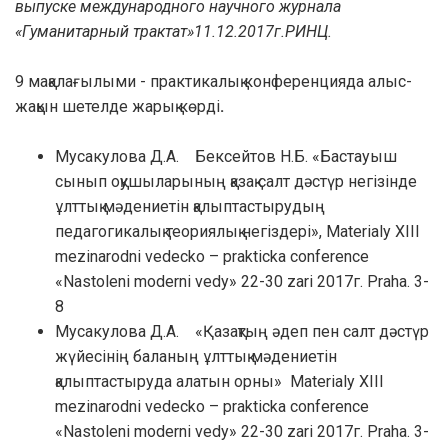
выпуске международного научного журнала
«Гуманитарный трактат
»
11.12.2017г.РИНЦ.
9 мақалағылыми - практикалық конференцияда алыс-
жақын шетелде жарық көрді
.
Мусакулова Д.А. Бексейтов Н.Б. «Бастауыш
сынып оқушыларының қазақ салт дәстүр негізінде
ұлттық мәдениетін қалыптастырудың
педагогикалық теориялық негіздері», Materialy XIII
mezinarodni vedecko – prakticka conference
«Nastoleni moderni vedy» 22-30 zari 2017г. Praha. 3-
8
Мусакулова Д.А. «Қазақтың әдеп пен салт дәстүр
жүйесінің баланың ұлттық мәдениетін
қалыптастыруда алатын орны» Materialy XIII
mezinarodni vedecko – prakticka conference
«Nastoleni moderni vedy» 22-30 zari 2017г. Praha. 3-