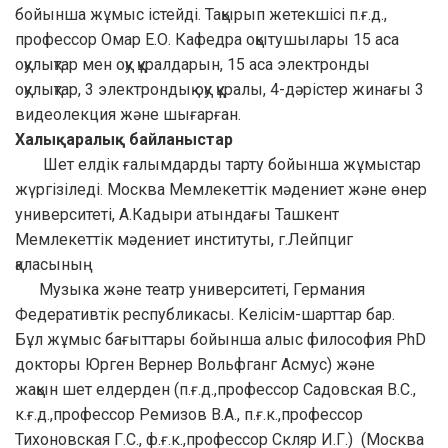
бойынша жұмыс істейді. Тақырып жетекшісі п.ғ.д.,
профессор Омар Е.О. Кафедра оқытушылары 15 аса
оқулықтар мен оқу құралдарын, 15 аса электронды
оқулықтар, 3 электрондық оқу құралы, 4-дәрістер жинағы 3
видеолекция және шығарған.
Халықаралық байланыстар
Шет елдік ғалымдарды тарту бойынша жұмыстар
жүргізіледі. Москва Мемлекеттік мәдениет және өнер
университеті, А.Кадыри атындағы Ташкент
Мемлекеттік мәдениет институты, г.Лейпциг
қаласының
Музыка және театр университеті, Германия
Федеративтік республикасы. Келісім-шарттар бар.
Бұл жұмыс бағыттары бойынша алыс философия PhD
докторы Юрген Вернер Вольфганг Асмус) және
жақын шет елдерден (п.ғ.д.,профессор Садовская В.С.,
к.ғ.д.,профессор Ремизов В.А., п.ғ.к.,профессор
Тихоновская Г.С., ф.ғ.к.,профессор Скляр И.Г.) (Москва