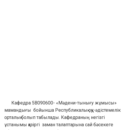
Кафедра 5В090600- «Мәдени-тынығу жұмысы»
мамандығы бойынша Республикалық оқу-әдістемелік
орталық болып табылады. Кафедраның негізгі
ұстанымы қазіргі заман талаптарына сай бәсекеге