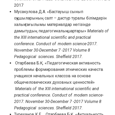
2017
Мусакулова Д.А. «Бастауыш сынып
оқушыларының салт – дәстүр туралы білімдерін
халық тағылымы материалдар негізінде
дамытудың педагогикалық шартары»
Materials of
the XIII international scientific and practical
conference.
Conduct of modern science-2017.
November 30-December 7 -2017 Volume 8
Pedagogical sciences. Sheffield 2017.
Отарбаева Б.Қ. «Педагогическая активность
проблемы формирования этнических качеств
учащихся начальных классов на основе
общечеловеческих духовных ценностей»
Materials of the XIII international scientific and
practical conference.
Conduct of modern science-
2017. November 30-December 7 -2017 Volume 8
Pedagogical sciences. Sheffield 2017.
Туреханов К.Е. , Отарбаева Б.Қ. «Актуальность