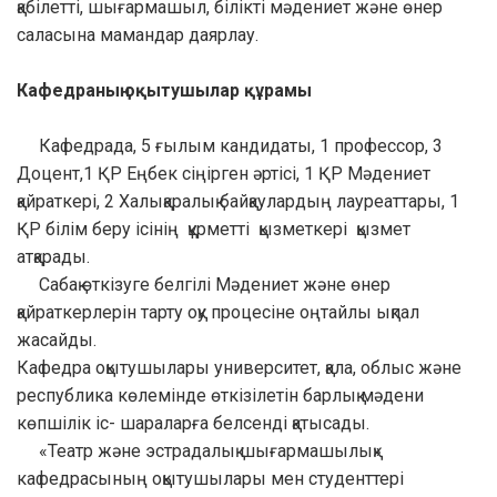
қабілетті, шығармашыл, білікті мәдениет және өнер
саласына мамандар даярлау.
Кафедраның оқытушылар құрамы
Кафедрада, 5 ғылым кандидаты, 1 профессор, 3
Доцент,1 ҚР Еңбек сіңірген әртісі, 1 ҚР Мәдениет
қайраткері, 2 Халықаралық байқаулардың лауреаттары, 1
ҚР білім беру ісінің құрметті қызметкері қызмет
атқарады.
Сабақ өткізуге белгілі Мәдениет және өнер
қайраткерлерін тарту оқу процесіне оңтайлы ықпал
жасайды.
Кафедра оқытушылары университет, қала, облыс және
республика көлемінде өткізілетін барлық мәдени
көпшілік іс- шараларға белсенді қатысады.
«Театр және эстрадалық шығармашылық»
кафедрасының оқытушылары мен студенттері