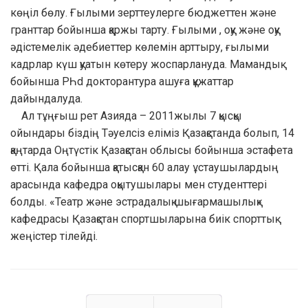
көңіл бөлу. Ғылыми зерттеулерге бюджеттен және
гранттар бойынша қаржы тарту. Ғылыми , оқу және оқу
әдістемелік әдебиеттер көлемін арттыру, ғылыми
кадрлар күш қуатын көтеру жоспарлануда. Мамандық
бойынша РҺd докторантура ашуға құжаттар
дайындалуда.
Ал тұңғыш рет Азияда – 2011жылы 7 қысқы
ойындары біздің Тәуелсіз еліміз Қазақстанда болып, 14
қаңтарда Оңтүстік Қазақстан облысы бойынша эстафета
өтті. Қала бойынша қатысқан 60 алау ұстаушылардың
арасында кафедра оқытушылары мен студенттері
болды. «Театр және эстрадалық шығармашылық»
кафедрасы Қазақстан спортшыларына биік спорттық
жеңістер тілейді.