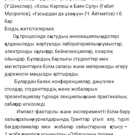
(У.Шекспир), «Козы Көрпеш и Баян Сұлу» (Ғабит
Мүсірепов); «Ғасырдан да ұзақ күн» (Ч. Айтматов) т.б.
бар.
Біздің жетістіктеріміз
Оқу процесінде оқытудың инновациялық әдістері
қолданылады: виртуалды лабораториялық жұмыстар,
электронды оқулықтар, бейнелекциялар, іскерлік
ойындар. Бұлардың барлығы студенттер мен
магистранттарға білім сапасы және материалды игеру
дәрежесін маңызды арттырады.
Бұлардан бөлек конференциялар, дөңгелек
столдар, студенттердің жеке жобаларын
презентациялау түрінде лекциялық және практикалық
сабақтар өткізіледі.
Импакт-факторлы және экспериментті білім беру
халықаралық журналдарында, Гранттар ұтып алу, түрлі
бағдарламалар мен жобалар сайыстарына қатысу
–
1 жоба қонкурсқа ұсынылды-«Отбасының рухани