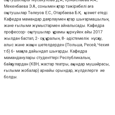
Мекенбаева Э.А., сонымен қатар тәжірибелі аға
оқытушылар Төлеуов Е.С., Отарбаева Б.Қ. қызмет етеді.
Кафедра мамандар даярлаумен қатар шығармашылық
және ғылыми жұмыстармен айналысады. Кафедра
профессор- оқытушылар құрамы қыркүйек айы 2017
жылдан бастап, 2- оқу құралын, 8- әдістемелік нұсқау,
алыс және жақын шетелдерден (Польша, Ресей, Чехия
т.б) 6- мақала дайындап шығарды. Кафедра
маманданулары студенттері Республикалық
байқаулардан (КВН, жастар театры, ақындар мүшәйрасы,
ғылыми жобалар) арнайы орындар, жүлделерге ие
болды.