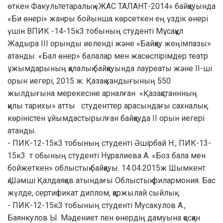
өткен Факультетаралық «ЖАС ТАЛАНТ-2014» байқауында
«Би өнері» жанры бойынша көрсеткен ең үздік өнері
үшін ВПИК -14-15к3 тобының студенті Мұсақұл
Жадыра III орынды иеленді және «Байқау жеңімпазы»
атанды. «Бал өнер» балалар мен жасөспірімдер театр
ұжымдарының қалалық байқауында лауреаты және ІІ-ші
орын иегері, 2015 ж. Қазақ хандығының 550
жылдығына мерекесіне арналған «Қазақстаннның
қилы тарихы» атты студенттер арасындағы сахналық
көріністен ұйымдастырылған байқауда ІІ орын иегері
атанды.
- ПИК-12-15к3 тобының студенті Әшірбай Н., ПИК-13-
15к3 т обының студенті Нұралиева А. «Боз бала мен
бойжеткен» облыстық байқауы. 14.04.2015ж Шымкент
қ.Шәмші Қалдаяқов атындағы Облыстық филармония. Бас
жүлде, сертификат диплом, қаржылай сыйлық.
- ПИК-12-15к3 тобының студенті Мусакулов А.,
Баянкулов Ы. Мәдениет пен өнердің дамуына қосқан