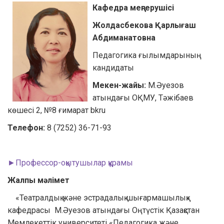
Кафедра меңгерушісі
Жолдасбекова Қарлығаш
Абдиманатовна
Педагогика ғылымдарының
кандидаты
Мекен-жайы:
М.Әуезов
атындағы ОҚМУ, Тәжібаев
көшесі 2, №8 ғимарат bkru
Телефон
:
8 (7252) 36-71-93
►Профессор-оқытушылар құрамы
Жалпы мәлімет
«Театралдық және эстрадалық шығармашылық»
кафедрасы М.Әуезов атындағы Оңтүстік Қазақстан
Мемлекеттік университеті «Педагогика және