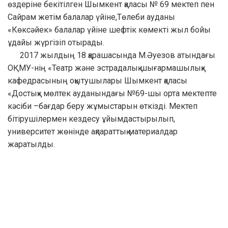
өздеріне бекітілген Шымкент қаласы № 69 мектеп пен
Сайрам жетім балалар үйіне,Төлеби ауданы
«Көксәйек» балалар үйіне шефтік көмекті жыл бойы
ұдайы жүргізіп отырады.
2017 жылдың 18 қарашасында М.Әуезов атындағы
ОҚМУ-нің «Театр және эстрадалық шығармашылық»
кафедрасының оқытушылары Шымкент қаласы
«Достық» мөлтек ауданындағы №69-шы орта мектепте
кәсіби –бағдар беру жұмыстарын өткізді. Мектеп
бітірушілермен кездесу ұйымдастырылып,
университет жөнінде ақпараттық материалдар
жаратылды.