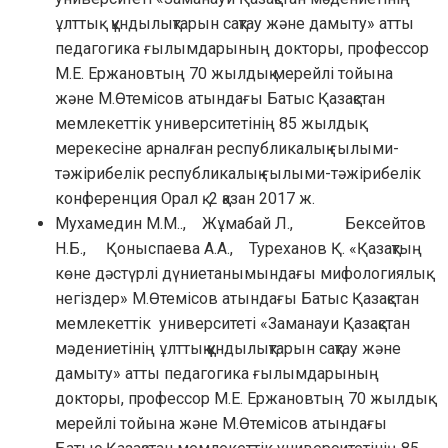
ұлттық құндылықтарын сақтау және дамыту» атты
педагогика ғылымдарының докторы, профессор
М.Е. Ержановтың 70 жылдық мерейлі тойына
және М.Өтемісов атындағы Батыс Қазақстан
мемлекеттік университетінің 85 жылдық
мерекесіне арналған республикалық ғылыми-
тәжірибелік республикалық ғылыми-тәжірибелік
конференция Орал қ. 2 қазан 2017 ж.
Мухамедин М.М.., Жұмабай Л., Бексейтов
Н.Б., Қоныспаева А.А., Туреханов Қ. «Қазақтың
көне дәстүрлі дүниетанымындағы мифологиялық
негіздер» М.Өтемісов атындағы Батыс Қазақстан
мемлекеттік университеті «Заманауи Қазақстан
мәдениетінің ұлттық құндылықтарын сақтау және
дамыту» атты педагогика ғылымдарының
докторы, профессор М.Е. Ержановтың 70 жылдық
мерейлі тойына және М.Өтемісов атындағы