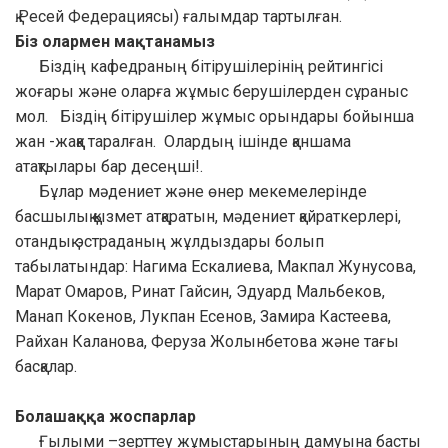
қ.Ресей Федерациясы) ғалымдар тартылған.
Біз олармен мақтанамыз
Біздің кафедраның бітірушілерінің рейтингісі
жоғары және оларға жұмыс берушілерден сұраныс
мол. Біздің бітірушілер жұмыс орындары бойынша
жан -жаққа таралған. Олардың ішінде қаншама
атақтылары бар десеңші!.
Бұлар мәдениет және өнер мекемелерінде
басшылық қызмет атқаратын, мәдениет қайраткерлері,
отандық эстраданың жұлдыздары болып
табылатындар: Нагима Ескалиева, Макпал Жунусова,
Марат Омаров, Ринат Гайсин, Эдуард Мальбеков,
Манап Кокенов, Лукпан Есенов, Замира Кастеева,
Райхан Каланова, Феруза Жолынбетова және тағы
басқалар.
Болашаққа жоспарлар
Ғылыми –зерттеу жұмыстарының дамуына басты