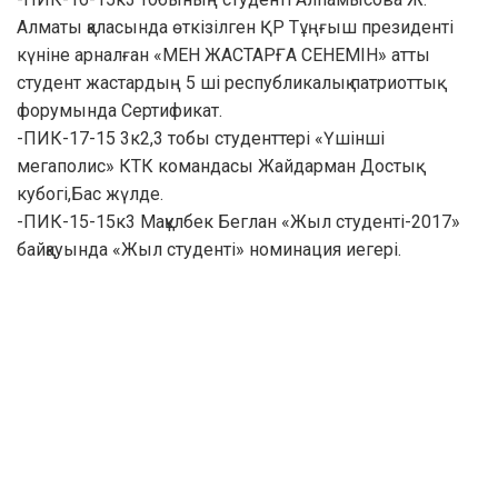
Алматы қаласында өткізілген ҚР Тұңғыш президенті
күніне арналған «МЕН ЖАСТАРҒА СЕНЕМІН» атты
студент жастардың 5 ші республикалық патриоттық
форумында Сертификат.
-ПИК-17-15 3к2,3 тобы студенттері «Үшінші
мегаполис» КТК командасы Жайдарман Достық
кубогі,Бас жүлде.
-ПИК-15-15к3 Мақұлбек Беглан «Жыл студенті-2017»
байқауында «Жыл студенті» номинация иегері.