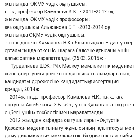
жылында ОҚМУ үздік оқытушысы;
п.ғ.к., профессор Камалова К.К. - 2011-2012 оқу
жылында ОҚМУ үздік профессоры;
аға оқытушысы Альжанова Б.Т. -2013-2014 оқу
жылында ОҚМУ үздік оқытушысы.
- п.ғ.к.,доцент Камалова Н.К облыстық салт – дәстүрлер
орталығында өткен іс шараға балсене қатысқаны үшін
алғыс хатпен марапатталды. (25.03. 2015ж.).
Турдалиева Ш.Ж.-РФ, Мәскеу мемлекеттік мәдениет
және өнер университеті педагогика ғылымдарының
кандидаты дәрежесіне кандидаттық диссертация
қорғады, 2014ж.
2014ж. пғ.д., профессор Камалова Н.К., п.ғ.к., аға
оқытушы Ажибекова З.Б., «Оңтүстік Қазақстанға сіңірген
еңбегі үшін» төсбелгісімен марапатталды.
2012 жылдан кафедра оқытушылары «Оңтүстік
Қазақстан мәдени тынығу жұмысының қалыптасуы мен
даму динамикасы» мемлекеттік бюджеттік тақырыбы