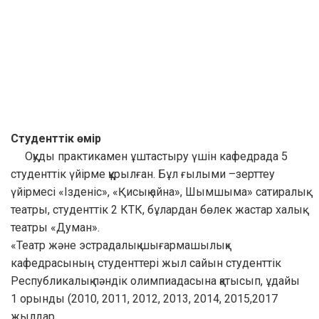
Студенттік өмір
Оқуды практикамен ұштастыру үшін кафедрада 5
студенттік үйірме құрылған. Бұл ғылыми –зерттеу
үйірмесі «Ізденіс», «Қисық айна», Шымшыма» сатиралық
театры, студенттік 2 КТК, бұлардан бөлек жастар халық
театры «Думан».
«Театр және эстрадалық шығармашылық»
кафедрасының студенттері жыл сайын студенттік
Республикалық пәндік олимпиадасына қатысып, ұдайы
1 орынды (2010, 2011, 2012, 2013, 2014, 2015,2017
жылдар.