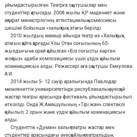
ұйымдастырылған. Театрға оқытушылар мен
студенттер қатысады. 2008 жылы ҚР мәдениет және
ақпарат министрлігінің аттестациялық комиссиясы
шешімі бойынша «халықтық» атағы берілді.
2010 жылдың мамыр айында театр өз «Халықтық»
атағын қайта қорғады.Ұлы Отан соғысының 65-
жылдығына орай қойылған «Біз соғысты көрген
жоқпыз» әдеби композициясы үшін үздік қойылым
номинациясын алды. Режиссері аға оқытушы Емкулова
А.И.
2014 жылы 5- 12 сәуір аралығында Павлодар
мемлекеттік университетінде республикалық әуесқой
жастар театры арасында фестиваль ұйымдастырылып
өткізілді. Онда Ж.Амашұлының «Тірі жан» спектаклі
қойылып, 2 орын және үздік қойылым номинациясын
алды.
Студенттік «Думан» халық театры жастар мен
студенттер арасындағы әуесқойлық театральдық