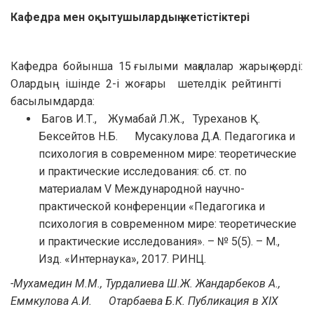
Кафедра мен оқытушылардың жетістіктері
Кафедра бойынша 15 ғылыми мақалалар жарық көрді:
Олардың ішінде 2-і жоғары шетелдік рейтингті
басылымдарда:
Багов И.Т., Жумабай Л.Ж., Туреханов Қ.
Бексейтов Н.Б. Мусакулова Д.А. Педагогика и
психология в современном мире: теоретические
и практические исследования: сб. ст. по
материалам V Международной научно-
практической конференции «Педагогика и
психология в современном мире: теоретические
и практические исследования». – № 5(5). – М.,
Изд. «Интернаука», 2017. РИНЦ.
-
Мухамедин М.М., Турдалиева Ш.Ж. Жандарбеков А.,
Еммкулова А.И. Отарбаева Б.К.
Публикация в XIX