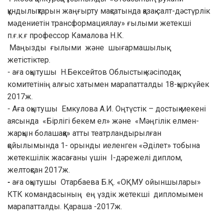
құндылықтарын жаңғырту мақсатында қазақ салт-дәстүрлік
мәдениетін трансформациялау» ғылыми жетекші
п.ғ.к.ғ профессор Камалова Н.К.
Маңызды ғылыми және шығармашылық
жетістіктер.
- аға оқытушы Н.Бексейтов Облыстық кәсіподақ
комитетінің алғыс хатымен марапатталды 18-қыркүйек
2017ж.
- Аға оқытушы Емкулова А.И. Оңтүстік – достық мекені
аясында «Бірлігі бекем ел» және «Мәңгілік елмен-
жарқын болашаққа» атты театрландырылған
қойылымында 1- орынды иеленген «Әділет» тобына
жетекшілік жасағаны үшін І-дәрежелі диплом,
желтоқсан 2017ж.
-
аға оқытушы Отарбаева Б.Қ. «ОҚМУ ойыншылары»
КТК командасының ең үздік жетекші дипломымен
марапатталды. Қараша -2017ж.