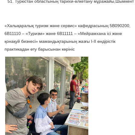
51. Туркістан областының тарихи-өлкетану мұражайы,Шымкент 
«Халықаралық туризм және сервис» кафедрасының 5В090200,
6В11110 – «Туризм» және 6В11111 – «Мейрамхана ісі және
қонақүй бизнесі» мамандықтарының жазғы I-II өндірістік
практикадан өту барысынан көрініс