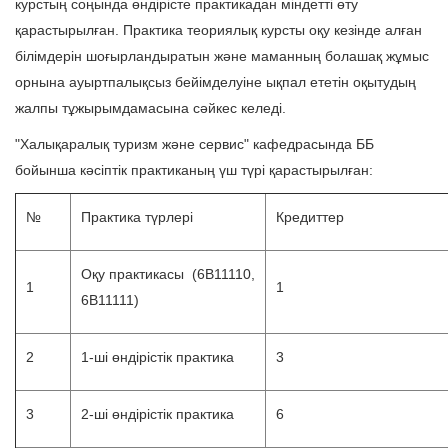
курстың соңында өндірісте практикадан міндетті өту
қарастырылған. Практика теориялық курсты оқу кезінде алған
білімдерін шоғырландыратын және маманның болашақ жұмыс
орнына ауыртпалықсыз бейімделуіне ықпал ететін оқытудың
жалпы тұжырымдамасына сәйкес келеді.
"Халықаралық туризм және сервис" кафедрасында ББ
бойынша кәсіптік практиканың үш түрі қарастырылған:
№
Практика түрлері
Кредиттер
Оқу практикасы (6В11110,
1
1
6В11111)
2
1-ші өндірістік практика
3
3
2-ші өндірістік практика
6