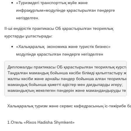
«Туризмдегі транспорттық жүйе және
инфрақұрлым»модулінде қарастырылған пәндерге
негізделген.
II-ші өндірістік практикасы ОБ қарастырылған теориялық
курстарды ұштастырады:
«Халықаралық экономика және туристік бизнес»
модулінде қарастылған пәндерге негізделген
Дипломалды практикасы ОБ қарастырылған теориялық курстард
Таңдалған мамандық бойынша кәсіби білімді қалыптастыру және
жалпы кәсіби және арнайы пәндер бойынша алған теориялық бі
мамандық бойынша қажетті әдістер мен дағдыларды игеру; 

мамандықтың жекелеген пәндерін және мамандандыруды терең
Халықаралық туризм және сервис кафедрасының іс-тәжірибе б
1.Отель «Rixos Hadisha Shymkent»