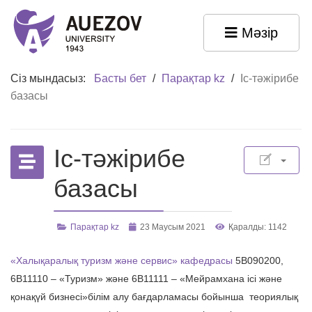
Мәзір
Сіз мындасыз:
Басты бет
/
Парақтар kz
/
Іс-тәжірибе
базасы
Іс-тәжірибе
базасы
Парақтар kz
23 Маусым 2021
Қаралды: 1142
«Халықаралық туризм және сервис» кафедрасы
5В090200,
6В11110 – «Туризм» және 6В11111 – «Мейрамхана ісі және
қонақүй бизнесі»білім алу бағдарламасы бойынша теориялық