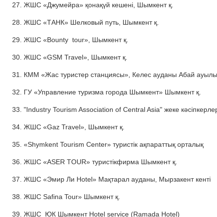
27. ЖШС «Джумейра» қонақүй кешені, Шымкент қ.
28. ЖШС «ТАНК» Шелковый путь, Шымкент қ.
29. ЖШС «Bounty tour», Шымкент қ.
30. ЖШС «GSM Travel», Шымкент қ.
31. КММ «Жас туристер станциясы», Келес ауданы Абай ауыл
32. ГУ «Управление туризма города Шымкент» Шымкент қ.
33. "Industry Tourism Association of Central Asia" жеке кәсіпкерл
34. ЖШС «Gaz Travel», Шымкент қ.
35. «Shymkent Tourism Center» туристік ақпараттық орталық
36. ЖШС «ASER TOUR» туристікфирма Шымкент қ.
37. ЖШС «Эмир Ли Hotel» Мақтарал ауданы, Мырзакент кенті
38. ЖШС Safina Tour» Шымкент қ.
39. ЖШС ЮК Шымкент Hotel service (Ramada Hotel)