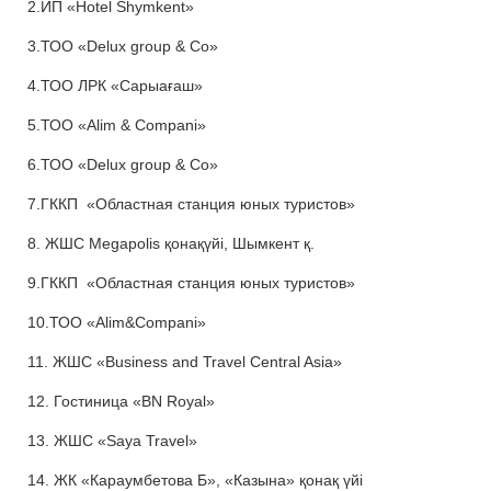
2.ИП «Hotel Shymkent»
3.ТОО «Delux group & Сo»
4.ТОО ЛРК «Сарыағаш»
5.ТОО «Alim & Compani»
6.ТОО «Delux group & Сo»
7.ГККП «Областная станция юных туристов»
8. ЖШС Megapolis қонақүйі, Шымкент қ.
9.ГККП «Областная станция юных туристов»
10.ТОО «Alim&Compani»
11. ЖШС «Business and Travel Central Asia»
12. Гостиница «BN Royal»
13. ЖШС «Saya Travel»
14. ЖК «Караумбетова Б», «Казына» қонақ үйі