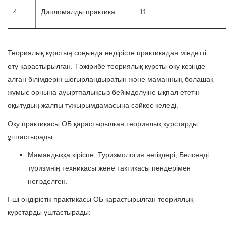
4
Дипломалды практика
11
Теориялық курстың соңында өндірісте практикадан міндетті
өту қарастырылған. Тәжірибе теориялық курсты оқу кезінде
алған білімдерін шоғырландыратын және маманның болашақ
жұмыс орнына ауыртпалықсыз бейімделуіне ықпал ететін
оқытудың жалпы тұжырымдамасына сәйкес келеді.
Оқу практикасы ОБ қарастырылған теориялық курстарды
ұштастырады:
Мамандыққа кіріспе, Туризмология негіздері, Белсенді
туризмнің техникасы және тактикасы пәндерімен
негізделген.
I-ші өндірістік практикасы ОБ қарастырылған теориялық
курстарды ұштастырады: