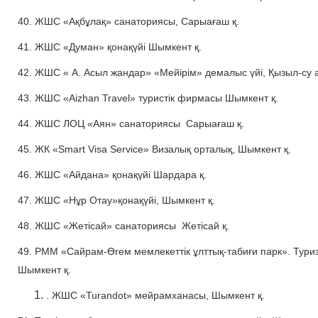
40. ЖШС «Ақбұлақ» санаториясы, Сарыағаш қ.
41. ЖШС «Думан» қонақүйі Шымкент қ.
42. ЖШС « А. Асыл жандар» «Мейірім» демалыс үйі, Қызыл-су
43. ЖШС «Aizhan Travel» туристік фирмасы Шымкент қ.
44. ЖШС ЛОЦ «Аян» санаториясы Сарыағаш қ.
45. ЖК «Smart Visa Service» Визалық орталық, Шымкент қ.
46. ЖШС «Айдана» қонақүйі Шардара қ.
47. ЖШС «Нұр Отау»қонақүйі, Шымкент қ.
48. ЖШС «Жетісай» санаториясы Жетісай қ.
49. РММ «Сайрам-Өгем мемлекеттік ұлттық-табиғи парк». Туриз
Шымкент қ.
. ЖШС «Turandot» мейрамханасы, Шымкент қ.