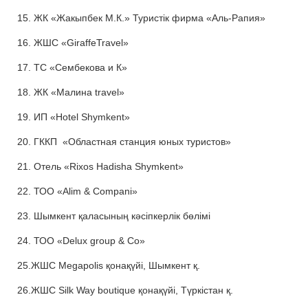
15. ЖК «Жакыпбек М.К.» Туристік фирма «Аль-Рапия»
16. ЖШС «GiraffeTravel»
17. ТС «Сембекова и К»
18. ЖК «Малина travel»
19. ИП «Hotel Shymkent»
20. ГККП «Областная станция юных туристов»
21. Отель «Rixos Hadisha Shymkent»
22. ТОО «Alim & Compani»
23. Шымкент қаласының кәсіпкерлік бөлімі
24. ТОО «Delux group & Сo»
25.ЖШС Megapolis қонақүйі, Шымкент қ.
26.ЖШС Silk Way boutique қонақүйі, Түркістан қ.