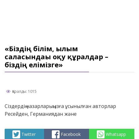
«Біздің білім, ғылым
саласындағы оқу құралдар –
біздің елімізге»
Қаралды: 1015
Сіздердің назарларыңызға ұсынылған авторлар
Ресейден, Германиядан және
Twitter
Facebook
Whatsapp