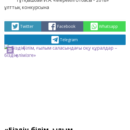
Тұтқышбай И.А. «Мерейлі отбасы - 2018»
ұлттық конкурсына
Twitter
Facebook
Whatsapp
Telegram
«Біздің білім, ғылым