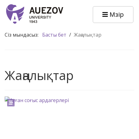
Мәзір
Сіз мындасыз:
Басты бет
/
Жаңалықтар
Жаңалықтар