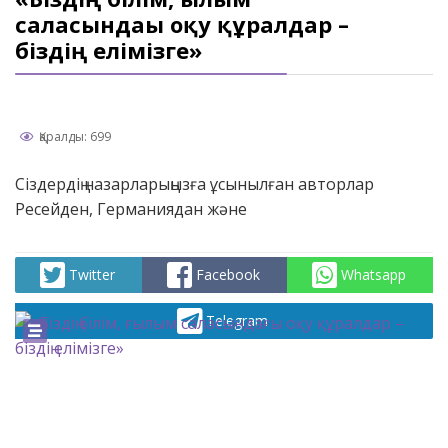
саласындағы оқу құралдар –
біздің елімізге»
Қаралды: 699
Сіздердің назарларыңызға ұсынылған авторлар
Ресейден, Германиядан және
Twitter
Facebook
Whatsapp
Telegram