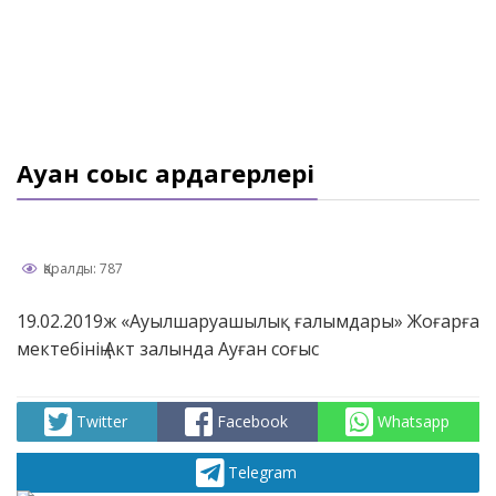
Ауған соғыс ардагерлері
Қаралды: 787
19.02.2019ж «Ауылшаруашылық ғалымдары» Жоғарға
мектебінің Акт залында Ауған соғыс
Twitter
Facebook
Whatsapp
Telegram