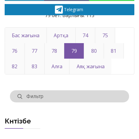
Telegram
79 бет. Барлығы: 115
Бас жағына
Артқа
74
75
76
77
78
79
80
81
82
83
Алға
Аяқ жағына
Күнтізбе