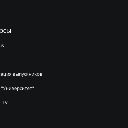
рсы
us
з
иация выпускников
 "Университет"
 TV