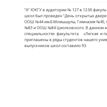
“А” ЮКГУ в аудитории № 127 в 12.00 факу
школ был проведен “День открытых дверей
ООШ №44 им.Б.Момышулы, Гимназия №45,
№83 и ООШ №84 Циолковского. В данном м
специальностях факультета «Легкая и 
приглашены в ряды студентов нашего унив
выпускников школ составило 93.