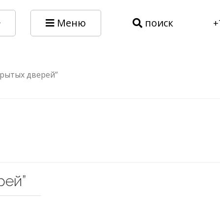
Меню
поиск
+
крытых дверей”
рей”