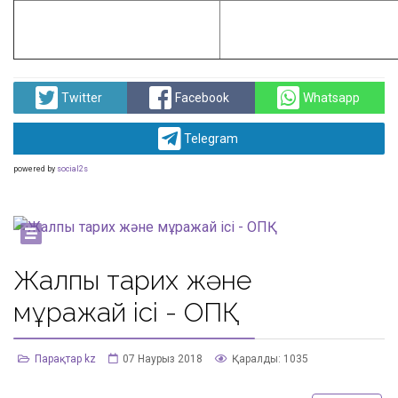
Twitter
Facebook
Whatsapp
Telegram
powered by
social2s
Жалпы тарих және
мұражай ісі - ОПҚ
Парақтар kz
07 Наурыз 2018
Қаралды: 1035