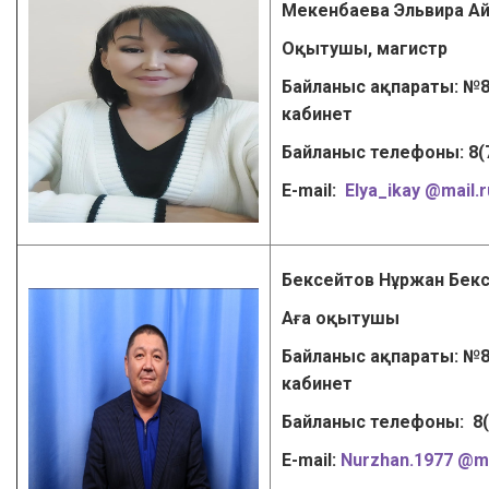
Мекенбаева Эльвира А
Оқытушы, магистр
Байланыс ақпараты: №8
кабинет
Байланыс телефоны: 8(
Е-mail:
Elya_ikay @mail.r
Бексейтов Нұржан Бек
Аға оқытушы
Байланыс ақпараты: №8
кабинет
Байланыс телефоны: 8
Е-mail:
Nurzhan
.
1977 @ma