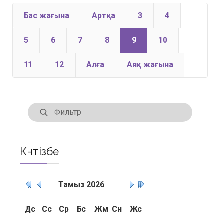
Бас жағына
Артқа
3
4
5
6
7
8
9
10
11
12
Алға
Аяқ жағына
Күнтізбе
Тамыз
2026
Дс
Сс
Ср
Бс
Жм
Сн
Жс