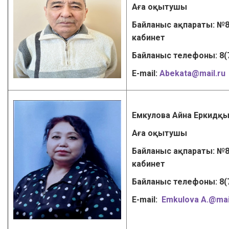
Аға оқытушы
Байланыс ақпараты: №8
кабинет
Байланыс телефоны: 8(
Е-mail:
Abekata@mail.ru
Емкулова Айна Еркидқ
Аға оқытушы
Байланыс ақпараты: №8
кабинет
Байланыс телефоны: 8(
Е-mail:
Emkulova A
.
@mai