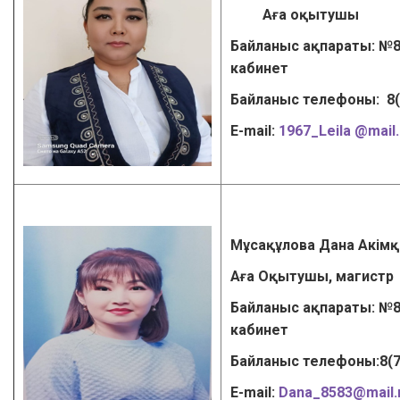
Аға оқытушы
Байланыс ақпараты: №8
кабинет
Байланыс телефоны: 8
Е-mail:
1967_Leila @mail.
Мұсақұлова Дана Акім
Аға Оқытушы, магистр
Байланыс ақпараты: №8
кабинет
Байланыс телефоны:8(
Е-mail:
Dana_8583@mail.