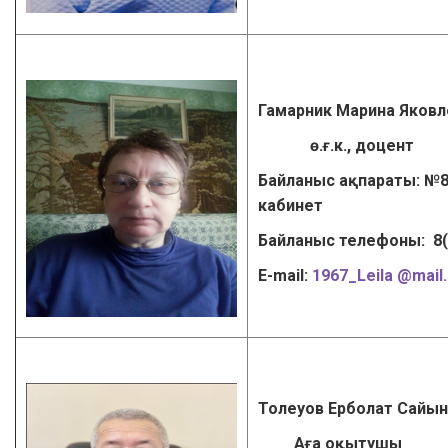
Гамарник Марина Яковл
ө.ғ.к., доцент
Байланыс ақпараты: №8
кабинет
Байланыс телефоны: 8
Е-mail:
1967_Leila @mail.
Толеуов Ерболат Сайы
Аға оқытушы