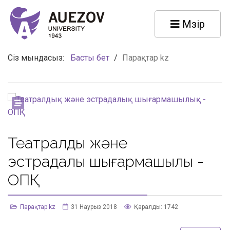
Мәзір
Сіз мындасыз:
Басты бет
/
Парақтар kz
Театралдық және
эстрадалық шығармашылық -
ОПҚ
Парақтар kz
31 Наурыз 2018
Қаралды: 1742