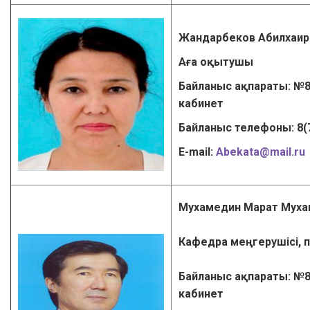
Жандарбеков Абилхаир
Аға оқытушы
Байланыс ақпараты: №8
кабинет
Байланыс телефоны: 8(
Е-mail:
Abekata@mail.ru
Мухамедин Марат Мух
Кафедра меңгерушісі, п.
Байланыс ақпараты: №8
кабинет