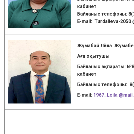
кабинет
Байланыс телефоны: 8(
Е-mail:
Turdalieva-2050
Жұмабай Ләйла Жұмаб
Аға оқытушы
Байланыс ақпараты: №8
кабинет
Байланыс телефоны: 8
Е-mail:
1967_Leila @mail.