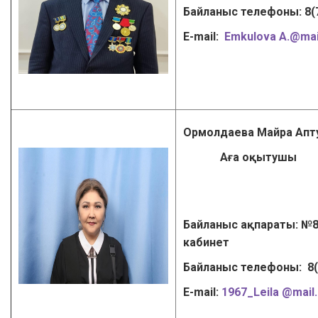
Байланыс телефоны: 8(
Е-mail:
Emkulova A
.
@mai
Ормолдаева Майра Апт
Аға оқытушы
Байланыс ақпараты: №8
кабинет
Байланыс телефоны: 8
Е-mail:
1967_Leila @mail.