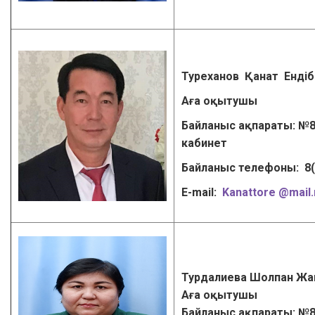
Туреханов Қанат Енд
Аға оқытушы
Байланыс ақпараты: №8
кабинет
Байланыс телефоны: 8
Е-mail:
Kanattore
@mail.
Турдалиева Шолпан Жа
Аға оқытушы
Байланыс ақпараты: №8