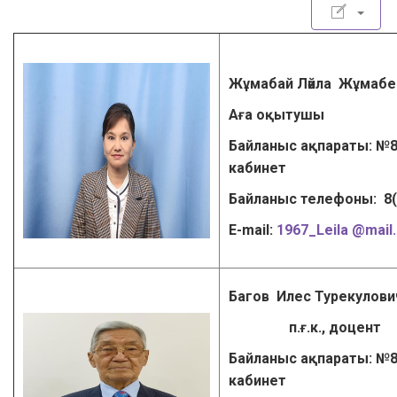
Жұмабай Ләйла Жұмаб
Аға оқытушы
Байланыс ақпараты: №8
кабинет
Байланыс телефоны: 8
Е-mail:
1967_Leila @mail.
Багов Илес Турекулови
п.ғ.к., доцент
Байланыс ақпараты: №8
кабинет