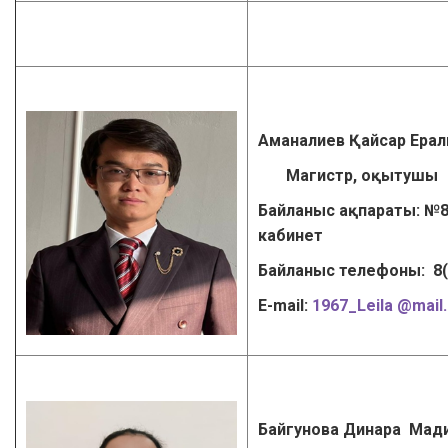
Аманалиев Қайсар Ера
Магистр, оқытушы
Байланыс ақпараты: №8
кабинет
Байланыс телефоны: 8
Е-mail:
1967_Leila @mail.
Байгунова Динара Мад