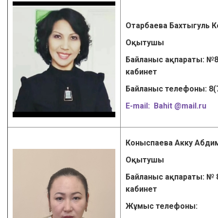
Отарбаева Бахтыгуль 
Оқытушы
Байланыс ақпараты: №8
кабинет
Байланыс телефоны: 8(
Е-mail:
Bahit @mail.ru
Коныспаева Акку Абд
Оқытушы
Байланыс ақпараты: № 8
кабинет
Жұмыс телефоны: