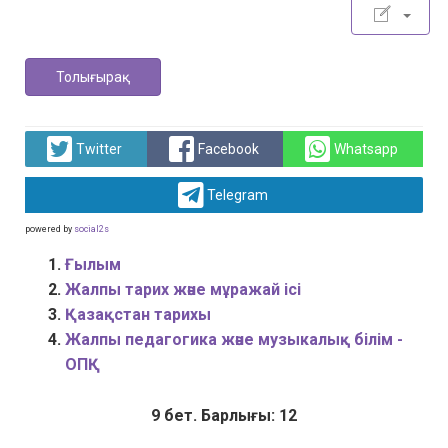
Толығырақ
Twitter
Facebook
Whatsapp
Telegram
powered by
social2s
Ғылым
Жалпы тарих және мұражай ісі
Қазақстан тарихы
Жалпы педагогика және музыкалық білім -
ОПҚ
9 бет. Барлығы: 12