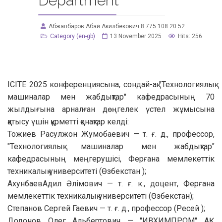
Department
Абжапбаров Абай Акилбекович 8 775 108 20 52
Category (en-gb)
13 November 2025
Hits: 256
ICITE 2025 конференциясына, сондай-ақ "Технологиялық
машиналар мен жабдықтар" кафедрасының 70
жылдығына арналған дөңгелек үстел жұмысына
қатысу үшін құрметті қонақтар келді:
Тожиев Расулжон Жумобаевич — т. ғ. д., профессор,
"Технологиялық машиналар мен жабдықтар"
кафедрасының меңгерушісі, Ферғана мемлекеттік
техникалық университеті (Өзбекстан );
АхунбаевАдил Әлімович — т. ғ. к., доцент, Ферғана
мемлекеттік техникалық университеті (Өзбекстан);
Степанов Сергей Гаевич — т. ғ. д., профессор (Ресей );
Додонов Олег Альбертович — "ИВХИМПРОМ" АҚ