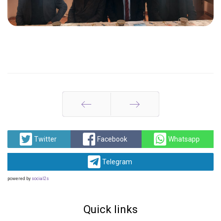
Prev
Next
Twitter
Facebook
Whatsapp
Telegram
powered by
social2s
Quick links