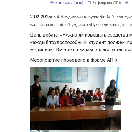
Категория (ru-ru)
26 февраля 2016
2
.0
2
.2015
г в 419 аудитории в группе Фи-14-9к под 
час, посвященный обсуждению «Нужно ли извещать ср
Цель дебата «Нужно ли извещать средства м
каждый трудоспособный студент должен при
медицины. Вместе с тем мы вправе установи
Мероприятие проведено в форме АПФ.