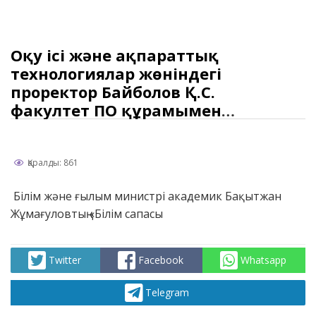
Оқу ісі және ақпараттық
технологиялар жөніндегі
проректор Байболов Қ.С.
факултет ПО құрамымен
кездесті
Қаралды: 861
Білім және ғылым министрі академик Бақытжан
Жұмағуловтың «Білім сапасы
Twitter
Facebook
Whatsapp
Telegram