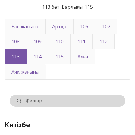
113 бет. Барлығы: 115
Бас жағына
Артқа
106
107
108
109
110
111
112
113
114
115
Алға
Аяқ жағына
Күнтізбе