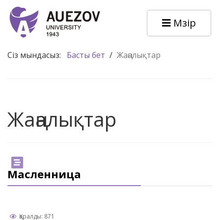
Мәзір
Сіз мындасыз:
Басты бет
/
Жаңалықтар
Жаңалықтар
Масленница
Қаралды: 871