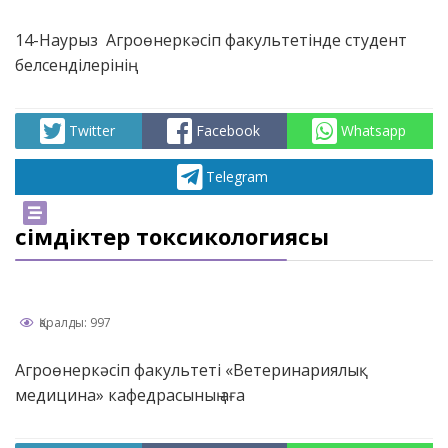
14-Наурыз Агроөнеркәсіп факультетінде студент
белсенділерінің
Twitter
Facebook
Whatsapp
Telegram
Өсімдіктер токсикологиясы
Қаралды: 997
Агроөнеркәсіп факультеті «Ветеринариялық
медицина» кафедрасының аға