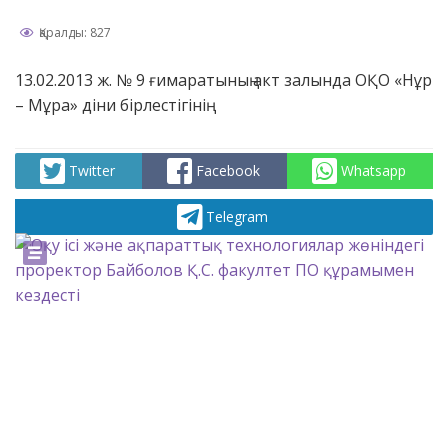
Қаралды: 827
13.02.2013 ж. № 9 ғимаратының акт залында ОҚО «Нұр
– Мұра» діни бірлестігінің
Twitter
Facebook
Whatsapp
Telegram