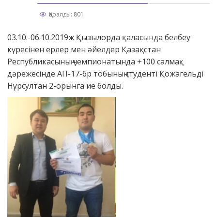
Қаралды: 801
03.10.-06.10.2019ж Қызылорда қаласында белбеу
күресінен ерлер мен әйелдер Қазақстан
Республикасының чемпионатында +100 салмақ
дәрежесінде АП-17-6р тобының студенті Қожагельді
Нұрсултан 2-орынга ие болды.