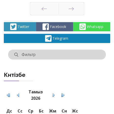
Артқа
Алға
Twitter
Facebook
Whatsapp
Telegram
Күнтізбе
Тамыз
2026
Дс
Сс
Ср
Бс
Жм
Сн
Жс