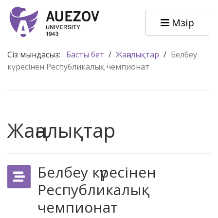
Мәзір
Сіз мындасыз:
Басты бет
/
Жаңалықтар
/
Белбеу
күресінен Республикалық чемпионат
Жаңалықтар
Белбеу күресінен
Республикалық
чемпионат