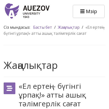
Мәзір
Сіз мындасыз:
Басты бет
/
Жаңалықтар
/
«Ел ертеңі -
бүгінгі ұрпақ!» атты ашық тәлімгерлік сағат
Жаңалықтар
«Ел ертеңі - бүгінгі
ұрпақ!» атты ашық
тәлімгерлік сағат