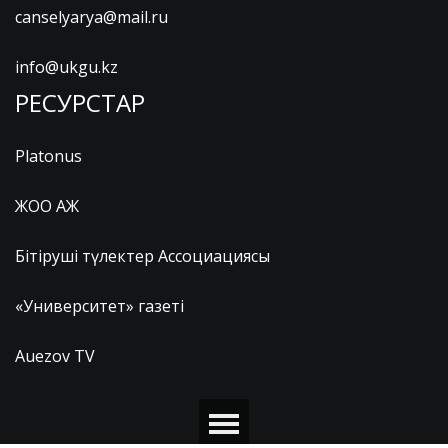
canselyarya@mail.ru
info@ukgu.kz
РЕСУРСТАР
Platonus
ЖОО АЖ
Бітіруші түлектер Ассоциациясы
«Университет» газеті
Auezov TV