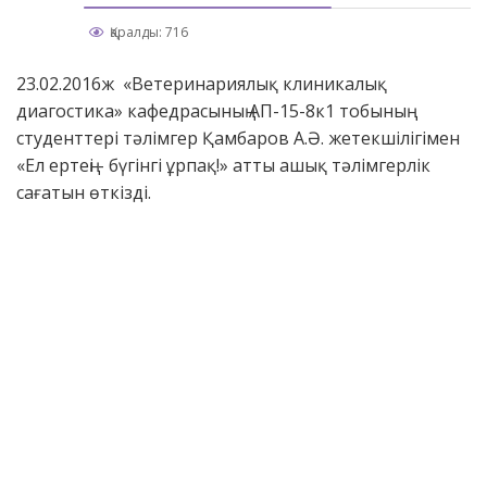
Қаралды: 716
23.02.2016ж «Ветеринариялық клиникалық
диагостика» кафедрасының АП-15-8к1 тобының
студенттері тәлімгер Қамбаров А.Ә. жетекшілігімен
«Ел ертеңі - бүгінгі ұрпақ!» атты ашық тәлімгерлік
сағатын өткізді.