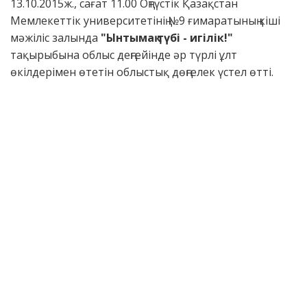
13.10.2015ж., сағат 11.00 Оңтүстік Қазақстан
Мемлекеттік университетінің №9 ғимаратының кіші
мәжіліс залында
"Ынтымақ түбі - игілік!"
тақырыбына облыс деңгейінде әр түрлі ұлт
өкілдерімен өтетін облыстық дөңгелек үстел өтті.