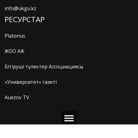
info@ukgu.kz
РЕСУРСТАР
Platonus
ЖОО АЖ
Бітіруші түлектер Ассоциациясы
«Университет» газеті
Auezov TV
© 2026 М.ӘУЕЗОВ АТЫНДАҒЫ ОҢТҮСТІК ҚАЗАҚСТАН