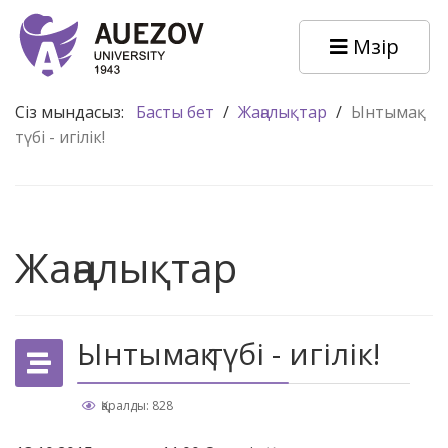
Мәзір
Сіз мындасыз:
Басты бет
/
Жаңалықтар
/
Ынтымақ
түбі - игілік!
Жаңалықтар
Ынтымақ түбі - игілік!
Қаралды: 828