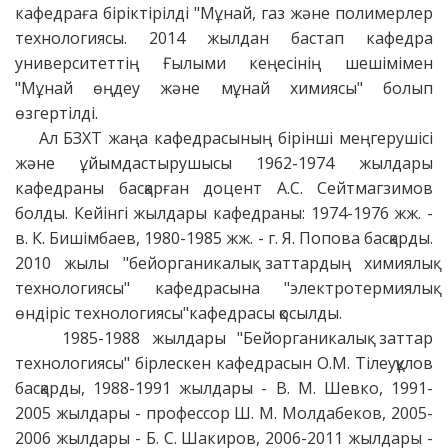
кафедраға біріктірілді "Мұнай, газ және полимерлер
технологиясы. 2014 жылдан бастап кафедра
университеттің Ғылыми кеңесінің шешімімен
"Мұнай өңдеу және мұнай химиясы" болып
өзгертілді.
Ал БЗХТ жаңа кафедрасының бірінші меңгерушісі
және ұйымдастырушысы 1962-1974 жылдары
кафедраны басқарған доцент А.С. Сейтмагзимов
болды. Кейінгі жылдары кафедраны: 1974-1976 жж. -
в. К. Бишімбаев, 1980-1985 жж. - г. Я. Попова басқарды.
2010 жылы "бейорганикалық заттардың химиялық
технологиясы" кафедрасына "электротермиялық
өндіріс технологиясы"кафедрасы қосылды.
1985-1988 жылдары "Бейорганикалық заттар
технологиясы" бірлескен кафедрасын О.М. Тілеуқұлов
басқарды, 1988-1991 жылдары - В. М. Шевко, 1991-
2005 жылдары - профессор Ш. М. Молдабеков, 2005-
2006 жылдары - Б. С. Шакиров, 2006-2011 жылдары -