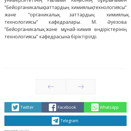
университетінің Ғылыми Кеңесінің бұйрығымен
"Бейорганикалық заттардың химиялық технологиясы"
және "органикалық заттардың химиялық
технологиясы" кафедралары. М. Әуезова
"Бейорганикалық және мұнай-химия өндірістерінің
технологиясы" кафедрасына біріктірілді.
Артқа
Алға
Twitter
Facebook
Whatsapp
Telegram
powered by
social2s