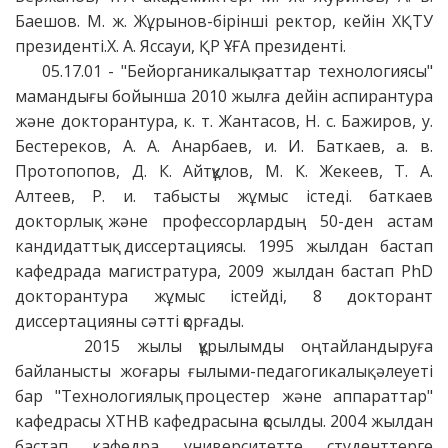
Баешов. М. ж. Жұрынов-бірінші ректор, кейін ХҚТУ
президенті.Х. А. Яссауи, ҚР ҰҒА президенті.
05.17.01 - "Бейорганикалық заттар технологиясы"
мамандығы бойынша 2010 жылға дейін аспирантура
және докторантура, к. т. Жантасов, Н. с. Бажиров, у.
Бестереков, А. А. Анарбаев, и. И. Баткаев, а. в.
Протопопов, Д. К. Айтқұлов, М. К. Жекеев, Т. А.
Алтеев, Р. и. табысты жұмыс істеді. баткаев
докторлық және профессорлардың 50-ден астам
кандидаттық диссертациясы. 1995 жылдан бастап
кафедрада магистратура, 2009 жылдан бастап PhD
докторантура жұмыс істейді, 8 докторант
диссертацияны сәтті қорғады.
2015 жылы құрылымды оңтайландыруға
байланысты жоғары ғылыми-педагогикалық әлеуеті
бар "Технологиялық процестер және аппараттар"
кафедрасы ХТНВ кафедрасына қосылды. 2004 жылдан
бастап кафедра университетте студенттерге