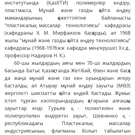
институтында (ҚазХТИ) полимерлер өндіру,
пластмасса, Мұнай және газды қайта өңдеу
мамандарының қажеттілігіне байланысты
"пластикалық массалар технологиясы" кафедрасы
(кафедраны Х. М. Мирфаизов басқарды), ал 1968
жылы "мұнай және газды қайта өңдеу технологиясы"
кафедрасы (1968-1976жж кафедра меңгерушісі Х.ғ.д.,
профессор Надиров Н. К.).
60-шы жылдардың аяғы мен 70-ші жылдардың
басында Батыс Қазақстанда Жетібай, Өзен және басқа
да жаңа мұнай және газ кен орындарын игеру
басталды, ал Атырау мұнай өңдеу зауыты (МӨЗ)
жергілікті шикізатты қайта өңдей бастады. Жұмыс
істеп тұрған кәсіпорындардың қатарына алғашқы
зауыттар енді: Гурьев қ. - полиэтилен және
полипропилен өндіретін зауыт, Шевченко қ. -
республикадағы Пластикалық массалар
индустриясының флагманы болып табылатын