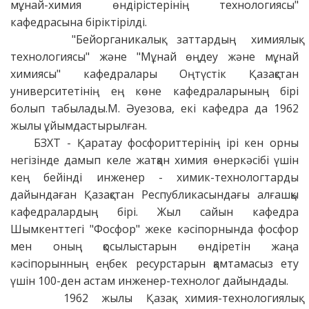
мұнай-химия өндірістерінің технологиясы"
кафедрасына біріктірілді.
"Бейорганикалық заттардың химиялық
технологиясы" және "Мұнай өңдеу және мұнай
химиясы" кафедралары Оңтүстік Қазақстан
университетінің ең көне кафедраларының бірі
болып табылады.М. Әуезова, екі кафедра да 1962
жылы ұйымдастырылған.
БЗХТ - Қаратау фосфориттерінің ірі кен орны
негізінде дамып келе жатқан химия өнеркәсібі үшін
кең бейінді инженер - химик-технологтарды
дайындаған Қазақстан Республикасындағы алғашқы
кафедралардың бірі. Жыл сайын кафедра
Шымкенттегі "Фосфор" жеке кәсіпорнында фосфор
мен оның қосылыстарын өндіретін жаңа
кәсіпорынның еңбек ресурстарын қамтамасыз ету
үшін 100-ден астам инженер-технолог дайындады.
1962 жылы Қазақ химия-технологиялық