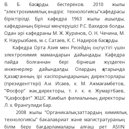
В. Б. басқарды. бестереков. 2010 жылы
"электрохимиялық өндіріс технологиясы"кафедрасы
біріктірілді. Бұл кафедра 1963 жылы ашылды,
кафедраның бірінші меңгерушісі Р.С. Вахидов болды.
Одан әрі кафедраны М. Ж. Журинов, О. Н. Чечина, М.
К. Наурызбаев, м. с. Сатаев, К. С. Надиров басқарды.
Кафедра Орта Азия мен Ресейдің оңтүстігі үшін
электрохимия мамандарын дайындады. Кафедра
пайда болғаннан бері бірнеше жүздеген
инженерлер дайындалды. Олардың қатарында
Қазақстанның ірі кәсіпорындарының директорлары
(президенттері) А.и. Исаев, к. М. Ажмағамбетов,
"Фосфор" жақ директоры, т. ғ. к. е. Жумартбаев,
"Қазфосфат" ЖШС Жамбыл филиалының директоры
Л. х. Франгулиди бар.
2008 жылы "Органикалық заттардың химиялық
технологиясы" бакалавриат және магистратураның
білім беру бағдарламалары алғаш рет ASIIN