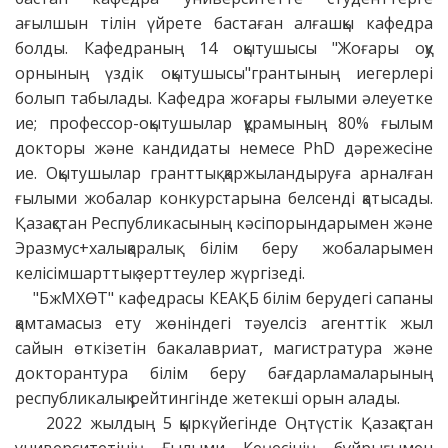
ағылшын тілін үйрете бастаған алғашқы кафедра
болды. Кафедраның 14 оқытушысы "Жоғары оқу
орнының үздік оқытушысы"грантының иегерлері
болып табылады. Кафедра жоғары ғылыми әлеуетке
ие; профессор-оқытушылар құрамының 80% ғылым
докторы және кандидаты немесе PhD дәрежесіне
ие. Оқытушылар гранттық қаржыландыруға арналған
ғылыми жобалар конкурстарына белсенді қатысады.
Қазақстан Республикасының кәсіпорындарымен және
Эразмус+халықаралық білім беру жобаларымен
келісімшарттық зерттеулер жүргізеді.
"БжМХӨТ" кафедрасы КЕАҚБ білім берудегі сапаны
қамтамасыз ету жөніндегі тәуелсіз агенттік жыл
сайын өткізетін бакалавриат, магистратура және
докторантура білім беру бағдарламаларының
республикалық рейтингінде жетекші орын алады.
2022 жылдың 5 қыркүйегінде Оңтүстік Қазақстан