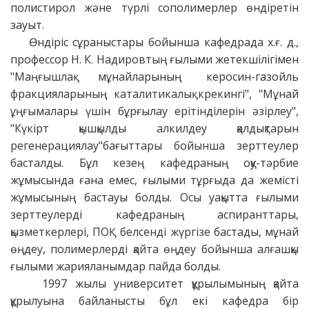
полистирол және түрлі сополимерлер өндіретін
зауыт.
Өндіріс сұраныстары бойынша кафедрада х.ғ. д.,
профессор Н. К. Надировтың ғылыми жетекшілігімен
"Маңғышлақ мұнайларының керосин-газойль
фракцияларының каталитикалық крекингі", "Мұнай
ұңғымалары үшін бұрғылау ерітінділерін әзірлеу",
"Күкірт қышқылды алкилдеу қалдықтарын
регенерациялау"бағыттары бойынша зерттеулер
басталды. Бұл кезең кафедраның оқу-тәрбие
жұмысында ғана емес, ғылыми тұрғыда да жемісті
жұмысының бастауы болды. Осы уақытта ғылыми
зерттеулерді кафедраның аспиранттары,
қызметкерлері, ПОҚ белсенді жүргізе бастады, мұнай
өңдеу, полимерлерді қайта өңдеу бойынша алғашқы
ғылыми жарияланымдар пайда болды.
1997 жылы университет құрылымының қайта
құрылуына байланысты бұл екі кафедра бір