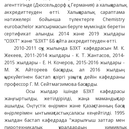
агенттігінде (Дюссельдорф қ., Германия) а халықаралық
аккредиттеуден өтті. Халықаралық сараптама
нәтижелері бойынша түлектерге Chemistry
eurobachelor жапсырмасын беруге мүмкіндік беретін
сертификат алынды. 2014 және 2019 жылдары
"ОЗХТ" және "БЗХТ" ББ қайта аккредиттеуден өтті.
2010-2011 оқу жылында БЗХТ кафедрасын М. К.
Жекеев, 2011-2014 жылдары - К. Т. Жантасов, 2014-
2015 жылдары - Е. Н. Кочеров, 2015-2016 жылдары -
М. Ж. Айтореев басқарды, ал 2016 жылдың
қыркүйегінен бастап қазіргі уақытқа дейін кафедраны
профессор Г. М. Сейтмагзимова басқарды.
Осы жылдар ішінде БЗХТ кафедрасы
жаңғыртылды, жетілдірілді, жаңа мамандықтар
ашылды, Оңтүстік өңірмен және Қазақстанның басқа
өңірлерімен ынтымақтастық саласы кеңейтілді. 1995
жылдан бастап кафедрада "жарылғыш заттар мен
пиротехникалық құралдардың химиялық