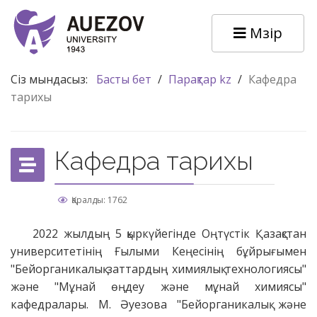
Мәзір
Сіз мындасыз:
Басты бет
/
Парақтар kz
/
Кафедра
тарихы
Кафедра тарихы
Қаралды: 1762
2022 жылдың 5 қыркүйегінде Оңтүстік Қазақстан
университетінің Ғылыми Кеңесінің бұйрығымен
"Бейорганикалық заттардың химиялық технологиясы"
және "Мұнай өңдеу және мұнай химиясы"
кафедралары. М. Әуезова "Бейорганикалық және