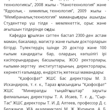
технологиясы", 2008 жылы - "Нанотехнология" және
"Ядролық - химиялық технология", 2009 жылы -
"Мембраналық технология" мамандықтары ашылды.
Студенттер үш тілде - мемлекеттік, орыс және
ағылшын тілдерінде оқиды.
Кафедра құрылған сәттен бастап 2300-ден астам
маман, бакалавр, магистр және ғылым докторларын
бітірді. Түлектердің ішінде 20 доктор және 100
ғылым кандидаты бар, олардың көпшілігі ірі
кәсіпорындардың басшылары, ЖОО ректорлары,
ғылыми-зерттеу институттарының директорлары,
көрнекті ғалымдар, өндірістің жетекші мамандары:
"Қазфосфат" ЖШС Бас директоры М. З.
Искандиров, т. ғ. к., Тараз қаласындағы "Қазфосфат"
ЖШС "Минералды тыңайтқыштар" зауыты
филиалының директоры Т. А. Исаев, Т. ғ. д., "Сыр-
Тас" ЖШС директоры Т. И. Д. Алтеев, профессор Д. с.
Бержанов, ҰҒА академиктері М. Ж. Журинов, А. Б.