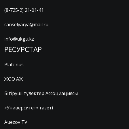
(8-725-2) 21-01-41
canselyarya@mail.ru
info@ukgu.kz
РЕСУРСТАР
Platonus
ЖОО АЖ
Бітіруші түлектер Ассоциациясы
«Университет» газеті
Auezov TV