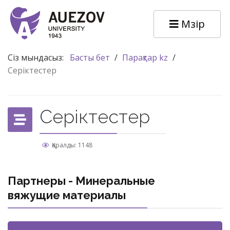
Мәзір
Сіз мындасыз:
Басты бет
/
Парақтар kz
/
Серіктестер
Серіктестер
Қаралды: 1148
Партнеры - Минеральные
вяжущие материалы