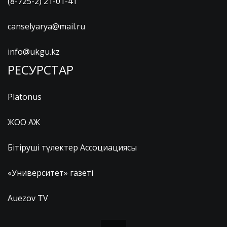
(8-725-2) 21-01-41
canselyarya@mail.ru
info@ukgu.kz
РЕСУРСТАР
Platonus
ЖОО АЖ
Бітіруші түлектер Ассоциациясы
«Университет» газеті
Auezov TV