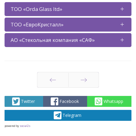
ТОО «Orda Glass ltd»
ТОО «ЕвроКристалл»
АО «Стекольная компания «САФ»
Артқа
Алға
Twitter
Facebook
Whatsapp
Telegram
powered by
social2s