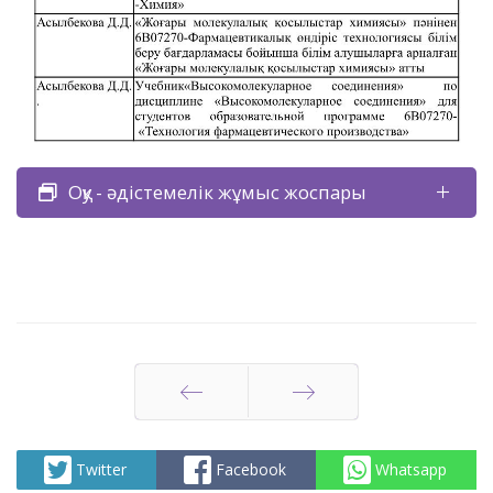
Оқу - әдістемелік жұмыс жоспары
Артқа
Алға
Twitter
Facebook
Whatsapp