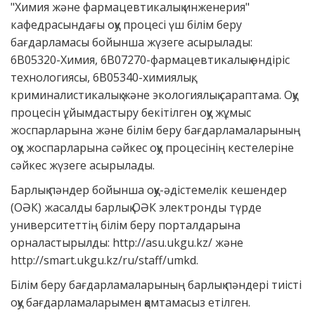
"Химия және фармацевтикалық инженерия"
кафедрасындағы оқу процесі үш білім беру
бағдарламасы бойынша жүзеге асырылады:
6В05320-Химия, 6В07270-фармацевтикалық өндіріс
технологиясы, 6В05340-химиялық,
криминалистикалық және экологиялық сараптама. Оқу
процесін ұйымдастыру бекітілген оқу жұмыс
жоспарларына және білім беру бағдарламаларының
оқу жоспарларына сәйкес оқу процесінің кестелеріне
сәйкес жүзеге асырылады.
Барлық пәндер бойынша оқу-әдістемелік кешендер
(ОӘК) жасалды барлық ОӘК электронды түрде
университеттің білім беру порталдарына
орналастырылды: http://asu.ukgu.kz/ және
http://smart.ukgu.kz/ru/staff/umkd.
Білім беру бағдарламаларының барлық пәндері тиісті
оқу бағдарламаларымен қамтамасыз етілген.