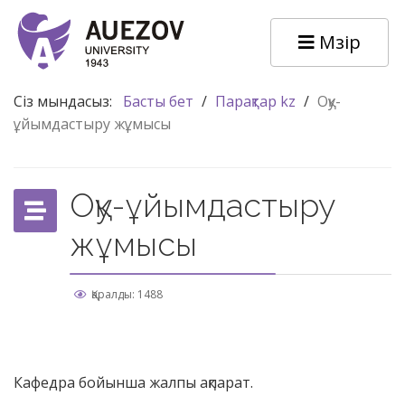
Мәзір
Сіз мындасыз:
Басты бет
/
Парақтар kz
/
Оқу-
ұйымдастыру жұмысы
Оқу-ұйымдастыру
жұмысы
Қаралды: 1488
Кафедра бойынша жалпы ақпарат.