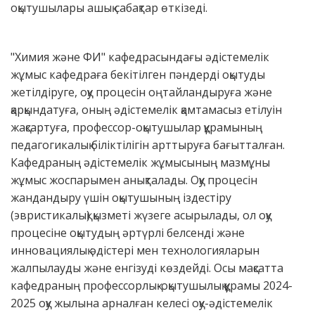
оқытушылары ашық сабақтар өткізеді.
"Химия және ФИ" кафедрасындағы әдістемелік
жұмыс кафедраға бекітілген пәндерді оқытуды
жетілдіруге, оқу процесін оңтайландыруға және
қарқындатуға, оның әдістемелік қамтамасыз етілуін
жақсартуға, профессор-оқытушылар құрамының
педагогикалық біліктілігін арттыруға бағытталған.
Кафедраның әдістемелік жұмысының мазмұны
жұмыс жоспарымен анықталады. Оқу процесін
жандандыру үшін оқытушының іздестіру
(эвристикалық) қызметі жүзеге асырылады, ол оқу
процесіне оқытудың әртүрлі белсенді және
инновациялық әдістері мен технологияларын
жалпылауды және енгізуді көздейді. Осы мақсатта
кафедраның профессорлық-оқытушылық құрамы 2024-
2025 оқу жылына арналған келесі оқу-әдістемелік