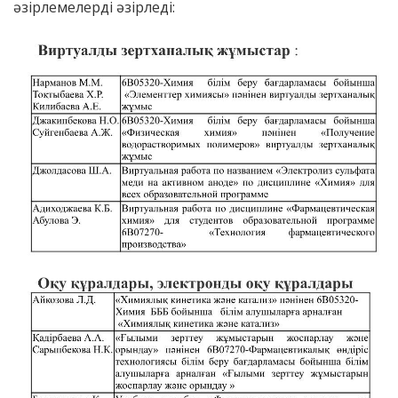
әзірлемелерді әзірледі: