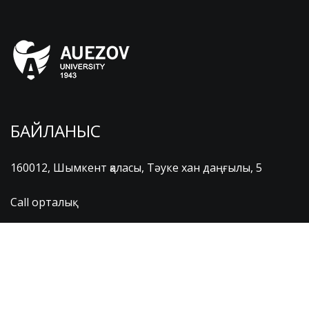
БАЙЛАНЫС
160012, Шымкент қаласы, Тәуке хан даңғылы, 5
Call орталық
(8-725-2) 40-08-99
(8-725-2) 27-38-52
+7(747)-275-75-00