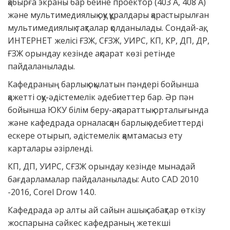
қабырға экраны бар бейне проектор (403 А, 408 А)
және мультимедиялық оқу құралдары қарастырылған
мультимедиялық тақталар қолданылады. Сондай-ақ,
ИНТЕРНЕТ желісі ҒЗЖ, СҒЗЖ, УИРС, КП, КР, ДП, ДР,
ҒЗЖ орындау кезінде ақпарат көзі ретінде
пайдаланылады.
Кафедраның барлық оқылатын пәндері бойынша
қажетті оқу-әдістемелік әдебиеттер бар. Әр пән
бойынша ЮКУ білім беру-ақпараттық орталығында
және кафедрада орналасқан барлық әдебиеттерді
ескере отырып, әдістемелік қамтамасыз ету
карталары әзірленді.
КП, ДП, УИРС, СҒЗЖ орындау кезінде мынадай
бағдарламалар пайдаланылады: Auto CAD 2010
-2016, Corel Drow 14.0.
Кафедрада әр алты ай сайын ашық сабақтар өткізу
жоспарына сәйкес кафедраның жетекші