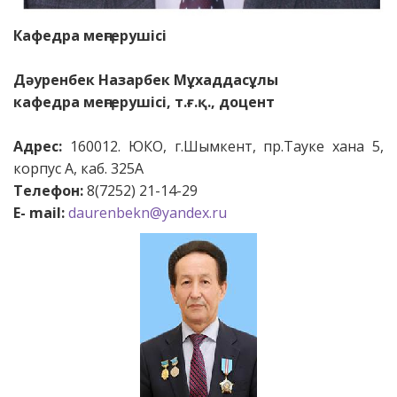
Кафедра меңгерушісі
Дәуренбек Назарбек Мұхаддасұлы
кафедра меңгерушісі, т.ғ.қ., доцент
Адрес:
160012. ЮКО, г.Шымкент, пр.Тауке хана 5,
корпус А, каб. 325А
Телефон:
8(7252) 21-14-29
Е-
mail
:
daurenbekn@yandex.ru