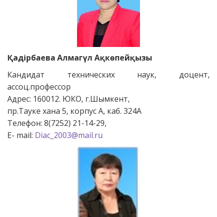
Қадірбаева Алмагүл Ақкөпейқызы
Кандидат технических наук, доцент,
ассоц.профессор
Адрес: 160012. ЮКО, г.Шымкент,
пр.Тауке хана 5, корпус А, каб. 324А
Телефон: 8(7252) 21-14-29,
Е- mail:
Diас
_2003@mail.ru