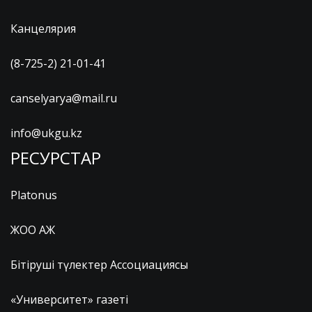
Канцелярия
(8-725-2) 21-01-41
canselyarya@mail.ru
info@ukgu.kz
РЕСУРСТАР
Platonus
ЖОО АЖ
Бітіруші түлектер Ассоциациясы
«Университет» газеті