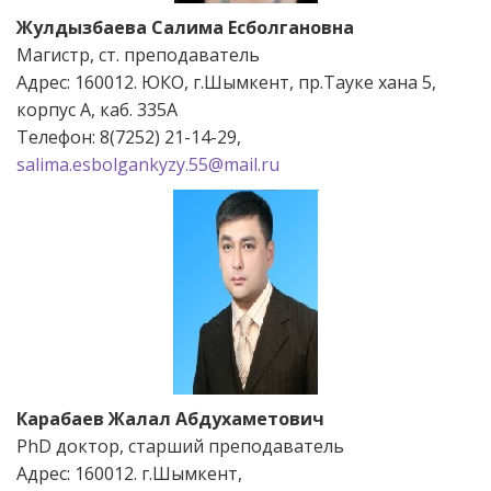
Жулдызбаева Салима Есболгановна
Магистр, ст. преподаватель
Адрес: 160012. ЮКО, г.Шымкент, пр.Тауке хана 5,
корпус А, каб. 335А
Телефон: 8(7252) 21-14-29,
salima.esbolgankyzy.55@mail.ru
Карабаев Жалал Абдухаметович
РhD доктор, старший преподаватель
Адрес: 160012. г.Шымкент,