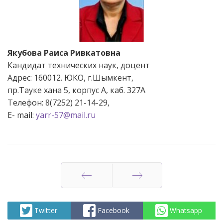
Якубова Раиса Ривкатовна
Кандидат технических наук, доцент
Адрес: 160012. ЮКО, г.Шымкент,
пр.Тауке хана 5, корпус А, каб. 327А
Телефон: 8(7252) 21-14-29,
Е- mail:
yarr-57@mail.ru
Артқа
Алға
Twitter
Facebook
Whatsapp