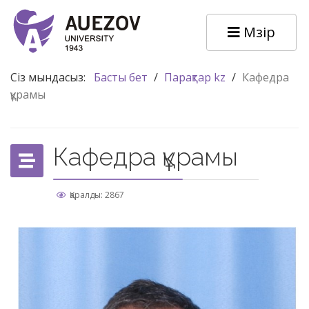
Мәзір
Сіз мындасыз:
Басты бет
/
Парақтар kz
/
Кафедра
құрамы
Кафедра құрамы
Қаралды: 2867