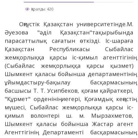
Қаралды: 420
Оңтүстік Қазақстан университетінде.М.
Әуезова "әділ Қазақстан"тақырыбында
парасаттылық сағатын өткізді. Іс-шараға
Қазақстан Республикасы Сыбайлас
жемқорлыққа қарсы іс-қимыл агенттігінің
(Сыбайлас жемқорлыққа қарсы қызмет)
Шымкент қаласы бойынша департаментінің
ұйымдастыру-бақылау басқармасының
басшысы Т. Т. Усипбеков, қоғам қайраткері,
"Құрмет" орденінің иегері, Қоғамдық кеңестің
мүшесі, Сыбайлас жемқорлыққа қарсы іс-
қимыл волонтері ш. м. Мырзахметов,
Шымкент қаласы бойынша Жастар агент
Агенттігінің Департаменті басқармасының