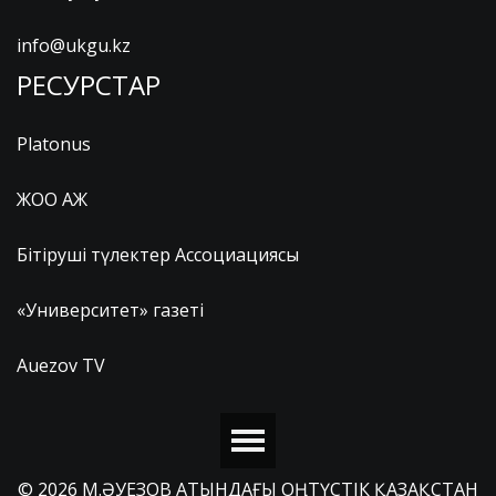
info@ukgu.kz
РЕСУРСТАР
Platonus
ЖОО АЖ
Бітіруші түлектер Ассоциациясы
«Университет» газеті
Auezov TV
© 2026 М.ӘУЕЗОВ АТЫНДАҒЫ ОҢТҮСТІК ҚАЗАҚСТАН