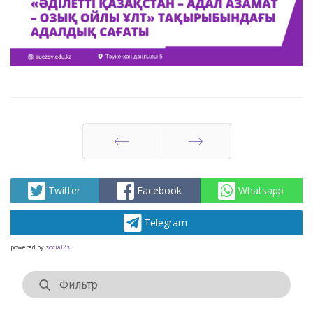
Артқа
Алға
Twitter
Facebook
Whatsapp
Telegram
powered by
social2s