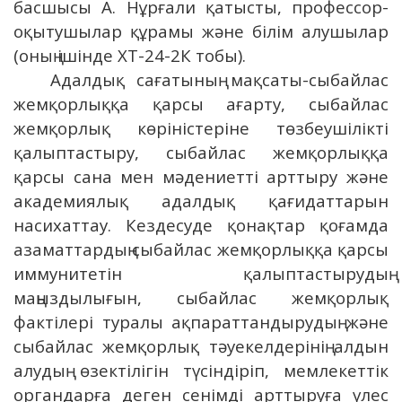
басшысы А. Нұрғали қатысты, профессор-
оқытушылар құрамы және білім алушылар
(оның ішінде ХТ-24-2К тобы).
Адалдық сағатының мақсаты-сыбайлас
жемқорлыққа қарсы ағарту, сыбайлас
жемқорлық көріністеріне төзбеушілікті
қалыптастыру, сыбайлас жемқорлыққа
қарсы сана мен мәдениетті арттыру және
академиялық адалдық қағидаттарын
насихаттау. Кездесуде қонақтар қоғамда
азаматтардың сыбайлас жемқорлыққа қарсы
иммунитетін қалыптастырудың
маңыздылығын, сыбайлас жемқорлық
фактілері туралы ақпараттандырудың және
сыбайлас жемқорлық тәуекелдерінің алдын
алудың өзектілігін түсіндіріп, мемлекеттік
органдарға деген сенімді арттыруға үлес