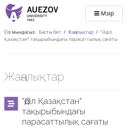
Мәзір
Сіз мындасыз:
Басты бет
/
Жаңалықтар
/
"Әділ
Қазақстан" тақырыбындағы парасаттылық сағаты
Жаңалықтар
"Әділ Қазақстан"
тақырыбындағы
парасаттылық сағаты