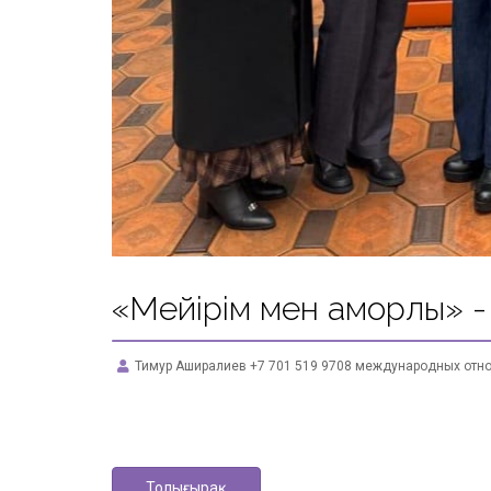
«Мейірім мен қамқорлық» 
Тимур Аширалиев +7 701 519 9708 международных отн
Толығырақ