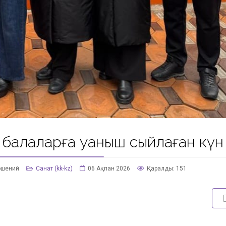
- балаларға қуаныш сыйлаған күн
ошений
Санат (kk-kz)
06 Ақпан 2026
Қаралды: 151