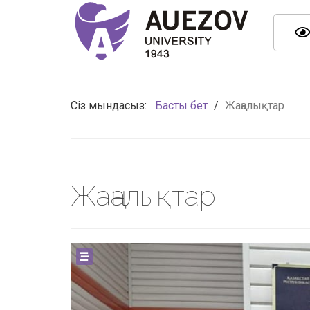
Сіз мындасыз:
Басты бет
/
Жаңалықтар
Жаңалықтар