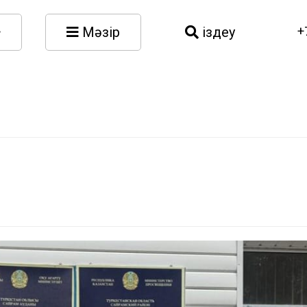
Мәзір
іздеу
+