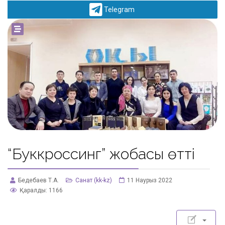
Telegram
powered by
social2s
“Буккроссинг” жобасы өтті
Бедебаев Т.А.
Санат (kk-kz)
11 Наурыз 2022
Қаралды: 1166