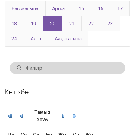
Бас жағына
Артқа
15
16
17
18
19
20
21
22
23
24
Алға
Аяқ жағына
Күнтізбе
Тамыз
2026
Дс
Сс
Ср
Бс
Жм
Сн
Жс