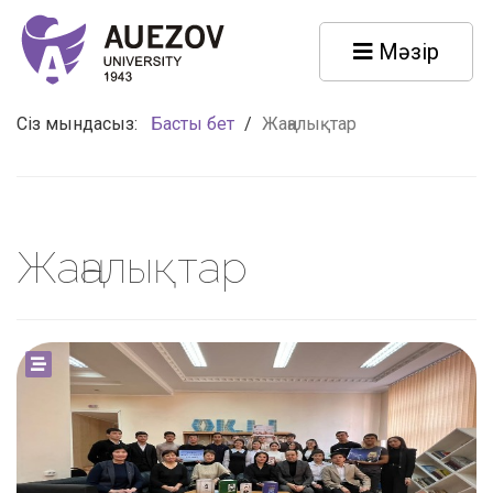
Мәзір
Сіз мындасыз:
Басты бет
/
Жаңалықтар
Жаңалықтар