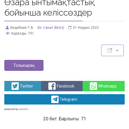
Өзара ынтымақтастық
бойынша келіссөздер
Бедебаев Т.А.
Санат (kk-kz)
01 Наурыз 2022
Қаралды: 791
Толығырақ
Twitter
Facebook
Whatsapp
Telegram
powered by
social2s
20 бет. Барлығы: 71