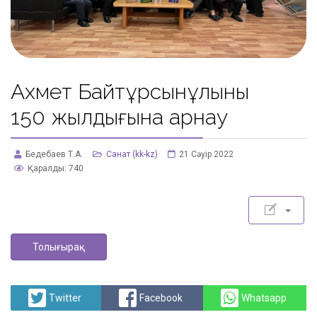
Ахмет Байтұрсынұлының
150 жылдығына арнау
Бедебаев Т.А.
Санат (kk-kz)
21 Сәуір 2022
Қаралды: 740
Толығырақ
Twitter
Facebook
Whatsapp