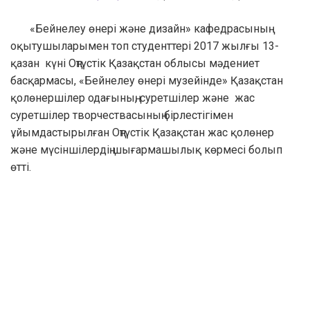
«Бейнелеу өнері және дизайн» кафедрасының
оқытушыларымен топ студенттері 2017 жылғы 13-
қазан күні Оңтүстік Қазақстан облысы мәдениет
басқармасы, «Бейнелеу өнері музейінде» Қазақстан
қолөнершілер одағының, суретшілер және жас
суретшілер творчествасының бірлестігімен
ұйымдастырылған Оңтүстік Қазақстан жас қолөнер
және мүсіншілердің шығармашылық көрмесі болып
өтті.