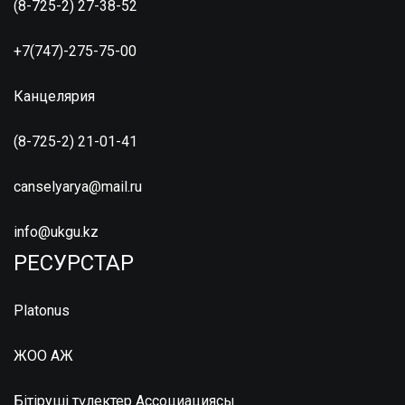
(8-725-2) 27-38-52
+7(747)-275-75-00
Канцелярия
(8-725-2) 21-01-41
canselyarya@mail.ru
info@ukgu.kz
РЕСУРСТАР
Platonus
ЖОО АЖ
Бітіруші түлектер Ассоциациясы