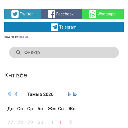
Артқа
Алға
Twitter
Facebook
Whatsapp
Telegram
powered by
social2s
Күнтізбе
Тамыз
2026
Дс
Сс
Ср
Бс
Жм
Сн
Жс
27
28
29
30
31
1
2