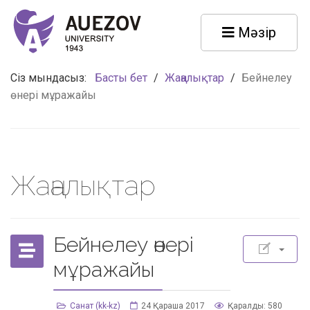
Мәзір
Сіз мындасыз:
Басты бет
/
Жаңалықтар
/
Бейнелеу
өнері мұражайы
Жаңалықтар
Бейнелеу өнері
мұражайы
Санат (kk-kz)
24 Қараша 2017
Қаралды: 580