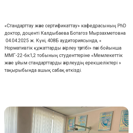
«Стандарттау және сертификаттау» кафедрасының PhD
доктор, доценті Калдыбаева Ботагоз Мырзахметовна
04.04.2025 ж. Күні, 408Б аудиториясында, «
Нормативтік құжаттарды әзірлеу тәртібі» пәні бойынша
ММГ-22-6к1,2 тобының cтуденттеріне «Мемлекеттік
және ұйым стандарттарды әзірлеудің ерекшеліктері »
тақырыбында ашық сабақ өткізді.