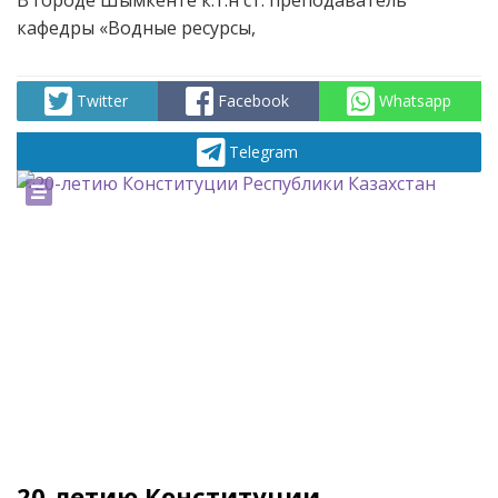
В городе Шымкенте к.т.н ст. преподаватель
кафедры «Водные ресурсы,
Twitter
Facebook
Whatsapp
Telegram
20-летию Конституции