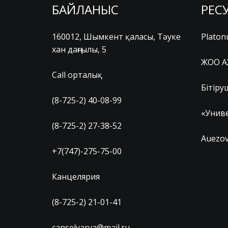
БАЙЛАНЫС
РЕС
160012, Шымкент қаласы, Тәуке
Platon
хан даңғылы, 5
ЖОО А
Call орталық
Бітіру
(8-725-2) 40-08-99
«Униве
(8-725-2) 27-38-52
Auezov
+7(747)-275-75-00
Канцелярия
(8-725-2) 21-01-41
canselyarya@mail.ru