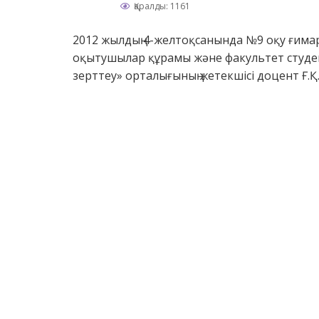
Қаралды: 1161
2012 жылдың 4-желтоқсанында №9 оқу ғимар
оқытушылар құрамы және факультет студе
зерттеу» орталығының жетекшісі доцент Ғ.Қ