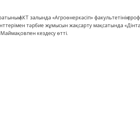
атының АКТ залында «Агроөнеркәсіп» факультетінің проф
нттерімен тәрбие жұмысын жақсарту мақсатында «Дінт
.Маймақовпен кездесу өтті.