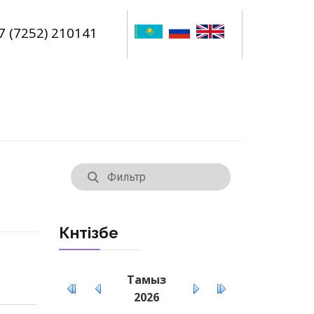
7 (7252) 210141
Күнтізбе
Тамыз
2026