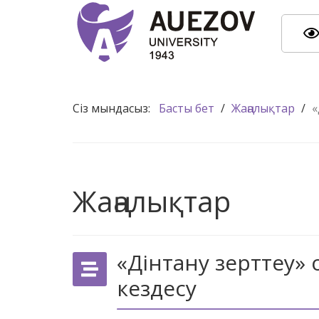
Сіз мындасыз:
Басты бет
/
Жаңалықтар
/
«
Жаңалықтар
«Дінтану зерттеу»
кездесу