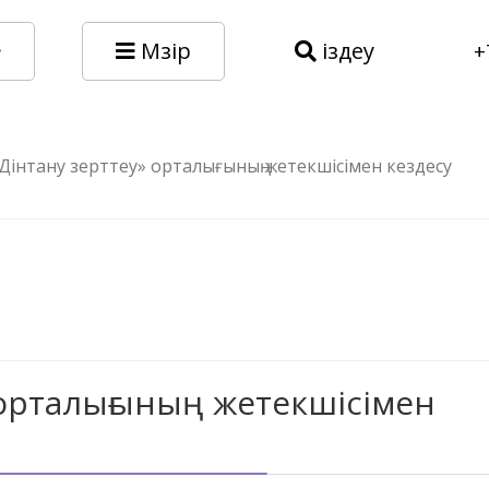
Мәзір
іздеу
+
Дінтану зерттеу» орталығының жетекшісімен кездесу
 орталығының жетекшісімен