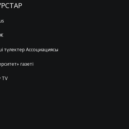
УРСТАР
us
Ж
ші түлектер Ассоциациясы
рситет» газеті
 TV