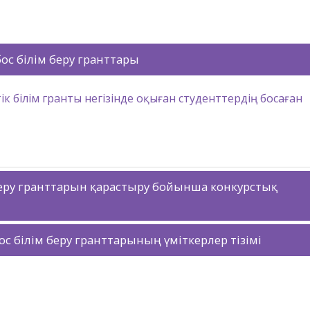
 бос білім беру гранттары
к білім гранты негізінде оқыған студенттердің босаған
 беру гранттарын қарастыру бойынша конкурстық
бос білім беру гранттарының үміткерлер тізімі