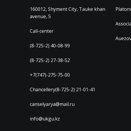
160012, Shyment City, Tauke khan
Platon
avenue, 5
Associ
Call-center
Auezov
(8-725-2) 40-08-99
(8-725-2) 27-38-52
+7(747)-275-75-00
Chancellery(8-725-2) 21-01-41
canselyarya@mail.ru
info@ukgu.kz