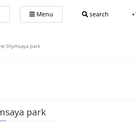
Menu
search
+
the Shymsaya park
msaya park