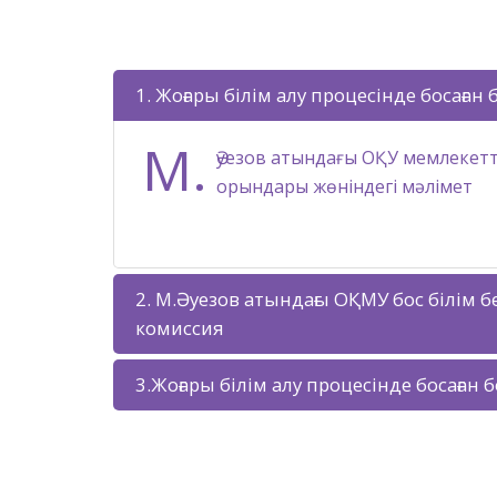
1. Жоғары білім алу процесінде босаған
М.
Әуезов атындағы ОҚУ мемлекетті
орындары жөніндегі мәлімет
2. М.Әуезов атындағы ОҚМУ бос білім
комиссия
3.Жоғары білім алу процесінде босаған 