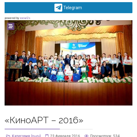
Telegram
powered by
social2s
«КиноАРТ – 2016»
Категория (ru-ru)
23 февраля 2016
Просмотров: 534