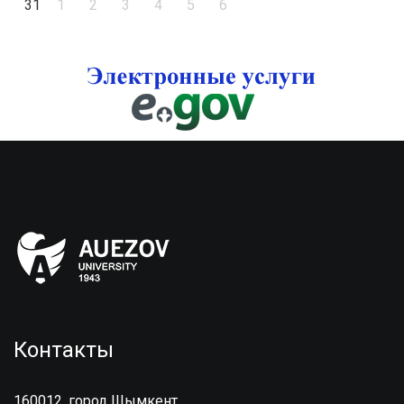
31
1
2
3
4
5
6
Контакты
160012, город Шымкент,