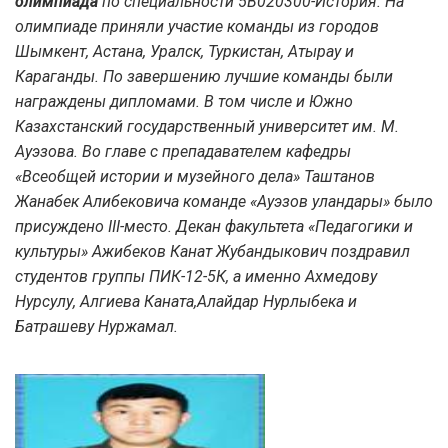
олимпиада
по специальности 5В020300-История. На
олимпиаде приняли участие команды из городов
Шымкент, Астана, Уралск, Туркистан, Атырау и
Караганды. По завершению лучшие команды были
награждены дипломами. В том числе и Южно
Казахстанский государственный университет им. М.
Ауэзова. Во главе с препадавателем кафедры
«Всеобщей истории и музейного дела» Таштанов
Жанабек Алибековича команде «Ауэзов уландары» было
присуждено ІІІ-место. Декан факультета «Педагогики и
культуры» Ажибеков Канат Жубандыкович поздравил
студентов группы ПИК-12-5К, а именно Ахмедову
Нурсулу, Алгиева Каната,Алайдар Нурлыбека и
Батрашеву Нуржамал.