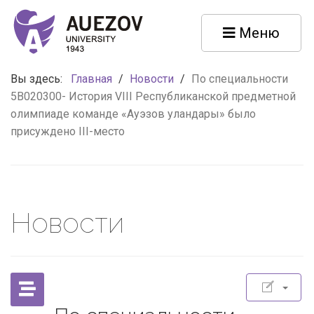
Меню
Вы здесь:
Главная
/
Новости
/
По специальности
5В020300- История VIIІ Республиканской предметной
олимпиаде команде «Ауэзов уландары» было
присуждено ІІІ-место
Новости