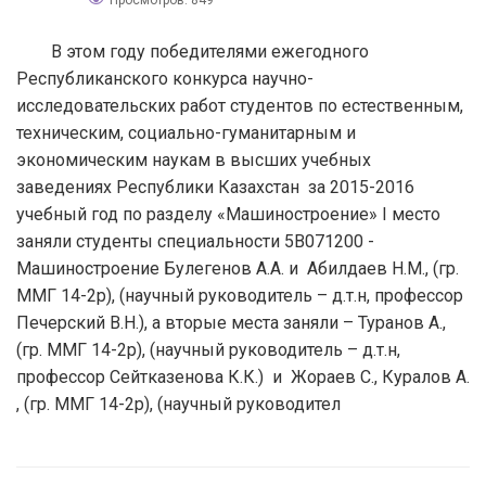
Просмотров: 849
В этом году победителями ежегодного
Республиканского конкурса научно-
исследовательских работ студентов по естественным,
техническим, социально-гуманитарным и
экономическим наукам в высших учебных
заведениях Республики Казахстан за 2015-2016
учебный год по разделу «Машиностроение» I место
заняли студенты специальности 5В071200 -
Машиностроение Булегенов А.А. и Абилдаев Н.М., (гр.
ММГ 14-2р), (научный руководитель – д.т.н, профессор
Печерский В.Н.), а вторые места заняли – Туранов А.,
(гр. ММГ 14-2р), (научный руководитель – д.т.н,
профессор Сейтказенова К.К.) и Жораев С., Куралов А.
, (гр. ММГ 14-2р), (научный руководител