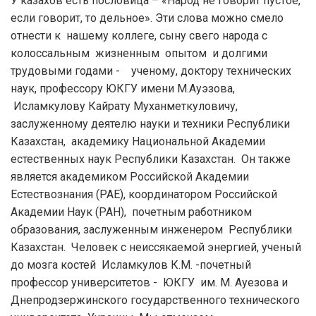
У казахов есть пословица – «Народ не говорит пустое,
если говорит, то дельное». Эти слова можно смело
отнести к нашему коллеге, сыну свего народа с
колоссальным жизненным опытом и долгими
трудовыми годами - ученому, доктору технических
наук, профессору ЮКГУ имени М.Ауэзова,
Исламкулову Кайрату Муханметкуловичу,
заслуженному деятелю науки и техники Республики
Казахстан, академику Национальной Академии
естественных наук Республики Казахстан. Он также
является академиком Российской Академии
Естествознания (РАЕ), координатором Российской
Академии Наук (РАН), почетным работником
образования, заслуженным инженером Республики
Казахстан. Человек с неиссякаемой энергией, ученый
до мозга костей Исламкулов К.М. -почетный
профессор университетов - ЮКГУ им. М. Ауезова и
Днепродзержинского государственного технического