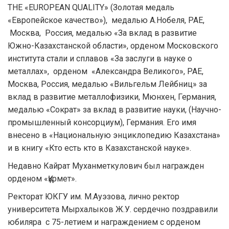
ТНЕ «ЕURОРЕАN QUALITY» (Золотая медаль
«Европейское качество»), медалью А.Нобеля, РАЕ,
Москва, Россия, медалью «За вклад в развитие
Южно-Казахстанской области», орденом Московского
института стали и сплавов «За заслуги в науке о
металлах», орденом «Александра Великого», РАЕ,
Москва, Россия, медалью «Вильгельм Лейбниц» за
вклад в развитие металлофизики, Мюнхен, Германия,
медалью «Сократ» за вклад в развитие науки, (Научно-
промышленный консорциум), Германия. Его имя
внесено в «Национальную энциклопедию Казахстана»
и в книгу «Кто есть кто в Казахстанской науке».
Недавно Кайрат Муханметкулович был награжден
орденом «Құрмет».
Ректорат ЮКГУ им. М.Ауэзова, лично ректор
университета Мырхалыков Ж.У. сердечно поздравили
юбиляра с 75-летием и награждением с орденом