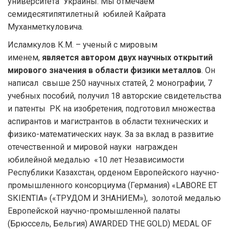
университета Украины. Мы отмечаем
семидесятипятилетный юбилей Кайрата
Муханметкуловича.
Исламкулов К.М. – ученый с мировым
именем,
является автором двух научных открытий
мирового значения в области физики металлов
. Он
написал свыше 250 научных статей, 2 монографии, 7
учебных пособий, получил 18 авторские свидетельства
и патенты РК на изобретения, подготовил множества
аспирантов и магистрантов в области технических и
физико-математических наук. За за вклад в развитие
отечественной и мировой науки награжден
юбилейной медалью «10 лет Независимости
Республики Казахстан, орденом Европейского научно-
промышленного консорциума (Германия) «LАВОRЕ ЕТ
SКIЕNTIА» («ТРУДОМ И ЗНАНИЕМ»), золотой медалью
Европейской научно-промышленной палаты
(Брюссель, Бельгия) АWАRDЕD ТНЕ GОLD) МЕDАL ОF