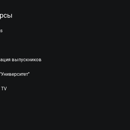
урсы
us
ация выпускников
 "Университет"
 TV