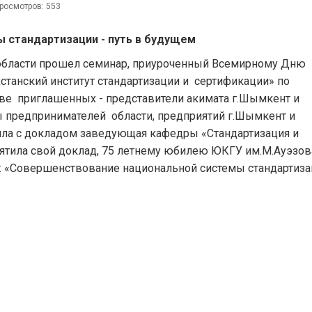
росмотров: 553
 стандартизации - путь в будущем
бласти прошел семинар, приуроченный Всемирному Дню
станский институт стандартизации и сертификации» по
стве приглашенных - представители акимата г.Шымкент и
ты предпринимателей области, предприятий г.Шымкент и
ила с докладом заведующая кафедры «Стандартизация и
святила свой доклад, 75 летнему юбилею ЮКГУ им.М.Ауэзова
: «Совершенствование национальной системы стандартиза